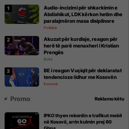
Audio-incizimi për shkarkimin e
Abdixhikut, LDK kërkon hetim dhe
paralajmëron masa disiplinore
Politikë
Akuzat për kurdisje, reagon për
herë të parë menaxheri i Kristian
Prengës
Boks
BE i reagon Vuçiqit për deklaratat
tendencioze lidhur me Kosovën
Kosovë
Promo
Reklamo këtu
IPKO thyen rekordin e trafikut mobil
në Kosovë, arrin kulmin prej 60
Gbps