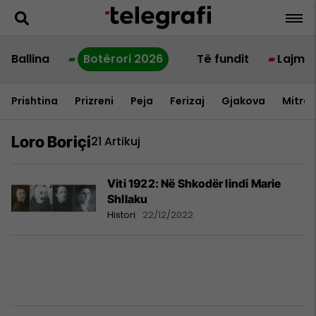
Ballina
Botërori 2026
Të fundit
Lajme
Prishtina
Prizreni
Peja
Ferizaj
Gjakova
Mitrov
Loro Boriçi
21 Artikuj
Viti 1922: Në Shkodër lindi Marie
Shllaku
Histori
22/12/2022