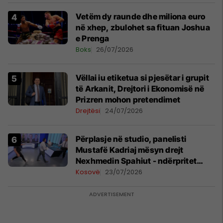
Vetëm dy raunde dhe miliona euro
në xhep, zbulohet sa fituan Joshua
e Prenga
Boks
26/07/2026
Vëllai iu etiketua si pjesëtar i grupit
të Arkanit, Drejtori i Ekonomisë në
Prizren mohon pretendimet
Drejtësi
24/07/2026
Përplasje në studio, panelisti
Mustafë Kadriaj mësyn drejt
Nexhmedin Spahiut - ndërpritet
transmetimi
Kosovë
23/07/2026