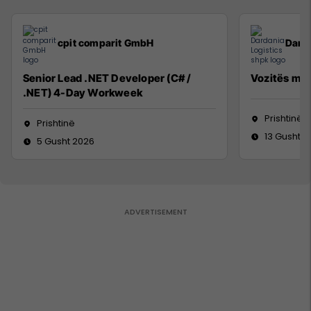
cpit comparit GmbH
Darda
Senior Lead .NET Developer (C# /
Vozitës me 
.NET) 4-Day Workweek
Prishtinë
Prishtinë
13 Gusht 2
5 Gusht 2026