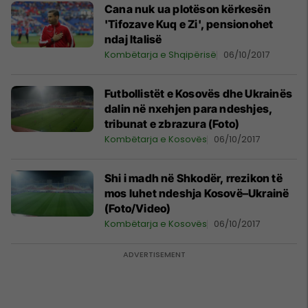
Cana nuk ua plotëson kërkesën
'Tifozave Kuq e Zi', pensionohet
ndaj Italisë
Kombëtarja e Shqipërisë
06/10/2017
Futbollistët e Kosovës dhe Ukrainës
dalin në nxehjen para ndeshjes,
tribunat e zbrazura (Foto)
Kombëtarja e Kosovës
06/10/2017
Shi i madh në Shkodër, rrezikon të
mos luhet ndeshja Kosovë–Ukrainë
(Foto/Video)
Kombëtarja e Kosovës
06/10/2017