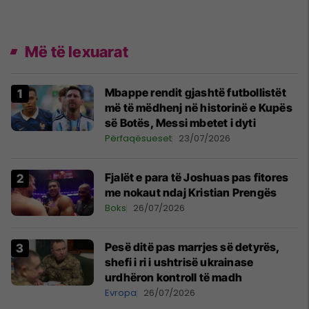
Më të lexuarat
Mbappe rendit gjashtë futbollistët
më të mëdhenj në historinë e Kupës
së Botës, Messi mbetet i dyti
Përfaqësueset
23/07/2026
Fjalët e para të Joshuas pas fitores
me nokaut ndaj Kristian Prengës
Boks
26/07/2026
Pesë ditë pas marrjes së detyrës,
shefi i ri i ushtrisë ukrainase
urdhëron kontroll të madh
Evropa
26/07/2026