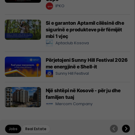
IPKO
Si e garanton Aptamil cilësinë dhe
sigurinë e produkteve për fëmijët
mbi 1 vjeç
Aptaclub Kosova
Përjetojeni Sunny Hill Festival 2026
me energjinë e Shell-it
Sunny Hill Festival
Një shtëpi në Kosovë - për ju dhe
familjen tuaj
Mercom Company
Jobs
Real Estate