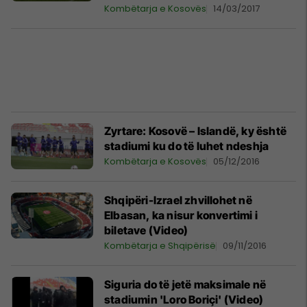
Kombëtarja e Kosovës
14/03/2017
Zyrtare: Kosovë – Islandë, ky është
stadiumi ku do të luhet ndeshja
Kombëtarja e Kosovës
05/12/2016
Shqipëri-Izrael zhvillohet në
Elbasan, ka nisur konvertimi i
biletave (Video)
Kombëtarja e Shqipërisë
09/11/2016
Siguria do të jetë maksimale në
stadiumin 'Loro Boriçi' (Video)