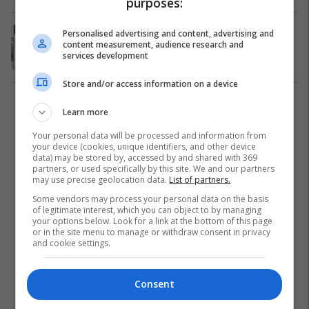
purposes:
Përfaqësuesja e Kosovës ka
Personalised advertising and content, advertising and
content measurement, audience research and
mbërritur në Shkodër (Foto/Video)
services development
Kombëtarja e Kosovës
05/10/2016
Store and/or access information on a device
1
Learn more
Your personal data will be processed and information from
your device (cookies, unique identifiers, and other device
data) may be stored by, accessed by and shared with 369
partners, or used specifically by this site. We and our partners
may use precise geolocation data.
List of partners.
Some vendors may process your personal data on the basis
of legitimate interest, which you can object to by managing
your options below. Look for a link at the bottom of this page
or in the site menu to manage or withdraw consent in privacy
and cookie settings.
Consent