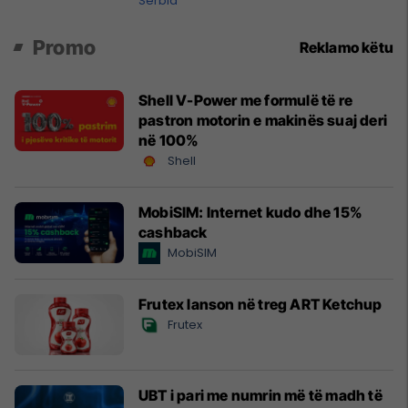
Serbia
rrëmbimin e Policëve të Kosovës
Promo
Reklamo këtu
Shell V-Power me formulë të re
pastron motorin e makinës suaj deri
në 100%
Shell
MobiSIM: Internet kudo dhe 15%
cashback
MobiSIM
Frutex lanson në treg ART Ketchup
Frutex
UBT i pari me numrin më të madh të