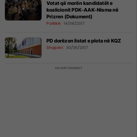
Votat që morën kandidatët e
koalicionit PDK-AAK-Nisma në
Prizren (Dokument)
Politikë
14/06/2017
PD dorëzon listat e plota në KQZ
Shqipëri
30/05/2017