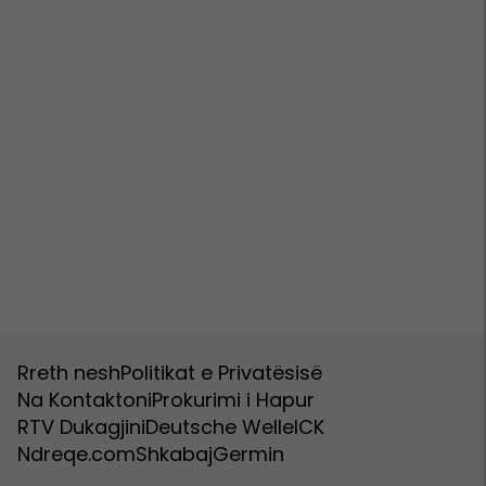
Rreth nesh
Politikat e Privatësisë
Na Kontaktoni
Prokurimi i Hapur
RTV Dukagjini
Deutsche Welle
ICK
Ndreqe.com
Shkabaj
Germin