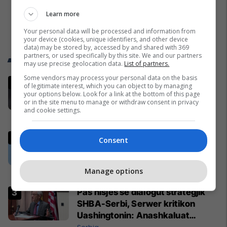
Learn more
Your personal data will be processed and information from
your device (cookies, unique identifiers, and other device
data) may be stored by, accessed by and shared with 369
partners, or used specifically by this site. We and our partners
Trend Telegrafi
may use precise geolocation data.
List of partners.
Some vendors may process your personal data on the basis
Sllovenët zbulojnë se sa do të
of legitimate interest, which you can object to by managing
fitojë Vincic për gjykimin e finales
your options below. Look for a link at the bottom of this page
or in the site menu to manage or withdraw consent in privacy
së Kupës së Botës
and cookie settings.
Përfaqësueset
Aeroplani më i ri luftarak i
Consent
Gjermanisë u ngrit për herë të
parë në qiell
Manage options
Evropa
Pas nisjes së dialogut strategjik
SHBA-Serbi, Serwer kritikon
Uashingtonin: Anashkaluat
Banjskën, sulmin ndaj KFOR-it dhe