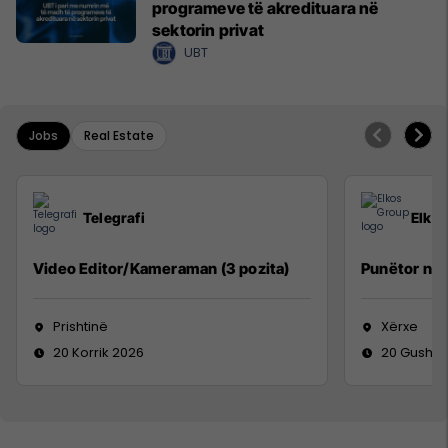
programeve të akredituara në
sektorin privat
UBT
Jobs
Real Estate
Telegrafi
Elko
Video Editor/Kameraman (3 pozita)
Punëtor në
Prishtinë
Xërxe
20 Korrik 2026
20 Gusht 