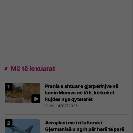
Më të lexuarat
Prania e shtuar e gjarpërinjve në
lumin Morava në Viti, kërkohet
kujdes nga qytetarët
Vitia
14/07/2026
Aeroplani më i ri luftarak i
Gjermanisë u ngrit për herë të parë