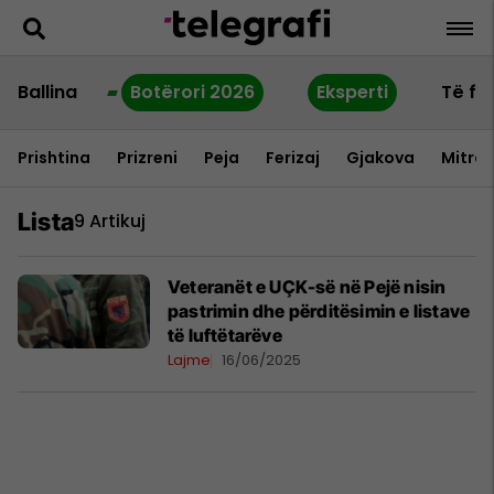
Ballina
Botërori 2026
Eksperti
Të fu
Prishtina
Prizreni
Peja
Ferizaj
Gjakova
Mitrov
Lista
9 Artikuj
Veteranët e UÇK-së në Pejë nisin
pastrimin dhe përditësimin e listave
të luftëtarëve
Lajme
16/06/2025