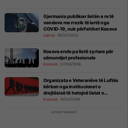
Gjermania publikon listën e re të
vendeve me rrezik të lartë nga
COVID-19, nuk përfshihet Kosova
Lajme
05/01/2022
Kosova ende pa listë zyrtare për
sëmundjet profesionale
Kosovë
27/04/2019
Organizata e Veteranëve të Luftës
kërkon nga institucionet e
drejtësisë të hetojnë listat e
veteranëve deri në fund
Kosovë
01/04/2019