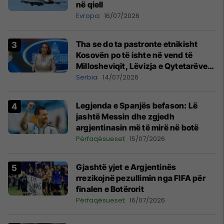
në qiell
Evropa
16/07/2026
Tha se do ta pastronte etnikisht
Kosovën po të ishte në vend të
Millosheviqit, Lëvizja e Qytetarëve
të Lirë në Serbi kërkon shkarkimin e
Serbia
14/07/2026
menjëhershëm të Snezhana
Paunoviq
Legjenda e Spanjës befason: Lë
jashtë Messin dhe zgjedh
argjentinasin më të mirë në botë
Përfaqësueset
15/07/2026
Gjashtë yjet e Argjentinës
rrezikojnë pezullimin nga FIFA për
finalen e Botërorit
Përfaqësueset
16/07/2026