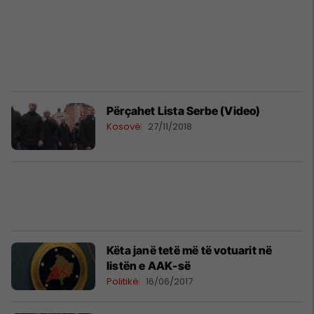
Përçahet Lista Serbe (Video)
Kosovë
27/11/2018
Këta janë tetë më të votuarit në
listën e AAK-së
Politikë
16/06/2017