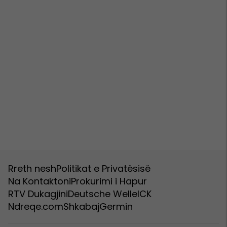
Rreth nesh
Politikat e Privatësisë
Na Kontaktoni
Prokurimi i Hapur
RTV Dukagjini
Deutsche Welle
ICK
Ndreqe.com
Shkabaj
Germin