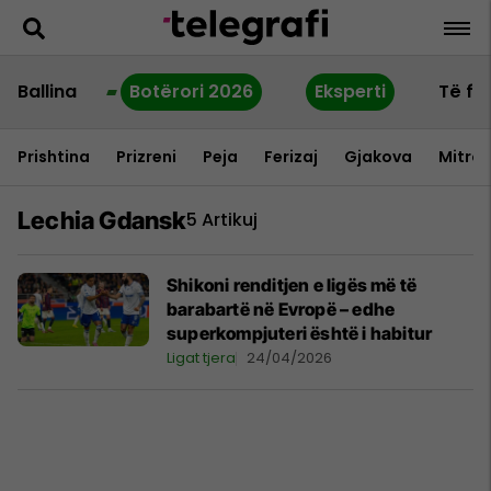
Ballina
Botërori 2026
Eksperti
Të fu
Prishtina
Prizreni
Peja
Ferizaj
Gjakova
Mitrov
Lechia Gdansk
5 Artikuj
Shikoni renditjen e ligës më të
barabartë në Evropë – edhe
superkompjuteri është i habitur
Ligat tjera
24/04/2026