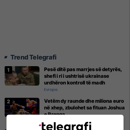
Trend Telegrafi
Pesë ditë pas marrjes së detyrës,
shefi i ri i ushtrisë ukrainase
urdhëron kontroll të madh
Evropa
Vetëm dy raunde dhe miliona euro
në xhep, zbulohet sa fituan Joshua
e Prenga
Boks