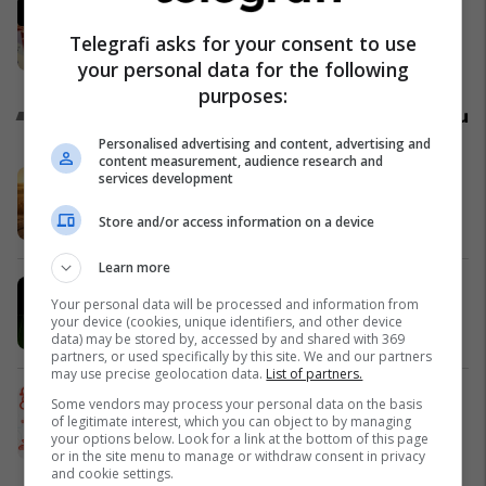
LDK thërret Kuvendin e
Jashtëzakonshëm, caktohet data
Telegrafi asks for your consent to use
Politikë
your personal data for the following
purposes:
Promo
Reklamo këtu
Personalised advertising and content, advertising and
content measurement, audience research and
Sempre nga Liri – e krijuar me
services development
përkushtim, e dalluar për cilësi
Store and/or access information on a device
Liri Prizren
Learn more
Përzgjedhja javore: katër mundësi
Your personal data will be processed and information from
për banim dhe investim
your device (cookies, unique identifiers, and other device
Telegrafi Real Estate
data) may be stored by, accessed by and shared with 369
partners, or used specifically by this site. We and our partners
may use precise geolocation data.
List of partners.
BookFest vazhdon rrugëtimin në
Some vendors may process your personal data on the basis
Gjilan pas suksesit të
of legitimate interest, which you can object to by managing
your options below. Look for a link at the bottom of this page
jashtëzakonshëm në Prishtinë
or in the site menu to manage or withdraw consent in privacy
Dukagjini Bookstore
and cookie settings.