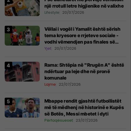
një rrotull letre higjienike në valixhe
Lifestyle
20/07/2026
Vëllai i vogël i Yamalit është sërish
tema kryesore e rrjeteve sociale -
vodhi vëmendjen pas finales së
Kupës së Botës
Yjet
20/07/2026
Rama: Shtëpia në "Rrugën A" është
ndërtuar pa leje dhe në pronë
komunale
Lajme
22/07/2026
Mbappe rendit gjashtë futbollistët
më të mëdhenj në historinë e Kupës
së Botës, Messi mbetet i dyti
Përfaqësueset
23/07/2026