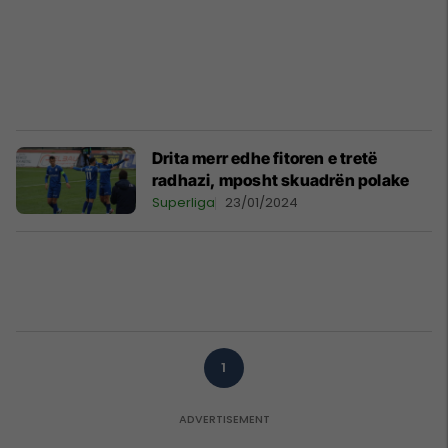
Drita merr edhe fitoren e tretë
radhazi, mposht skuadrën polake
Superliga
23/01/2024
1