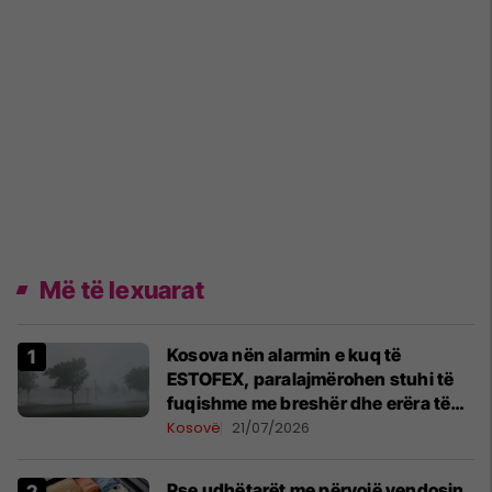
Më të lexuarat
Kosova nën alarmin e kuq të
ESTOFEX, paralajmërohen stuhi të
fuqishme me breshër dhe erëra të
forta
Kosovë
21/07/2026
Pse udhëtarët me përvojë vendosin