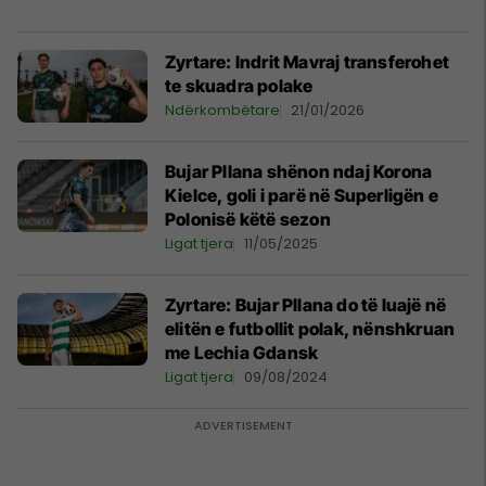
Zyrtare: Indrit Mavraj transferohet
te skuadra polake
Ndërkombëtare
21/01/2026
Bujar Pllana shënon ndaj Korona
Kielce, goli i parë në Superligën e
Polonisë këtë sezon
Ligat tjera
11/05/2025
Zyrtare: Bujar Pllana do të luajë në
elitën e futbollit polak, nënshkruan
me Lechia Gdansk
Ligat tjera
09/08/2024