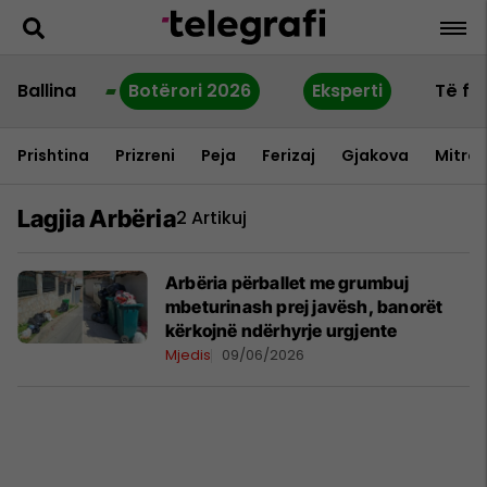
Ballina
Botërori 2026
Eksperti
Të fu
Prishtina
Prizreni
Peja
Ferizaj
Gjakova
Mitrov
Lagjia Arbëria
2 Artikuj
Arbëria përballet me grumbuj
mbeturinash prej javësh, banorët
kërkojnë ndërhyrje urgjente
Mjedis
09/06/2026