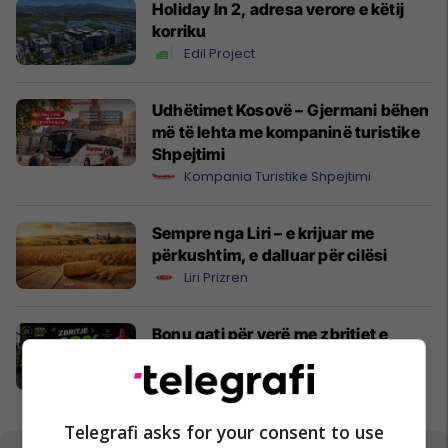
Holiday In 2, adresa verore e këtij
korriku
Edil Project
Udhëtimet Kosovë – Gjermani bëhen
më të lehta me kompaninë turistike
Shpejtimi
Kompania Turistike Shpejtimi
Sempre nga Liri – e krijuar me
përkushtim, e dalluar për cilësi
Liri Prizren
Bonu gati për verë me zbritjet e
Mega Sport Shop
Mega Sport
Telegrafi asks for your consent to use