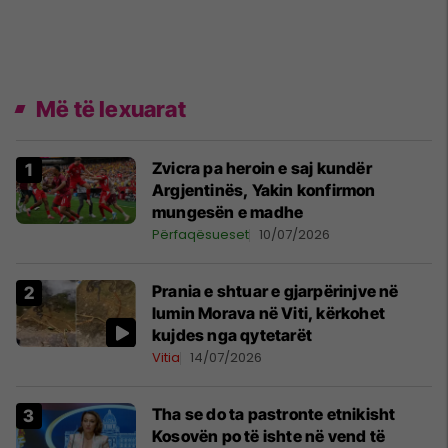
Më të lexuarat
Zvicra pa heroin e saj kundër
Argjentinës, Yakin konfirmon
mungesën e madhe
Përfaqësueset
10/07/2026
Prania e shtuar e gjarpërinjve në
lumin Morava në Viti, kërkohet
kujdes nga qytetarët
Vitia
14/07/2026
Tha se do ta pastronte etnikisht
Kosovën po të ishte në vend të