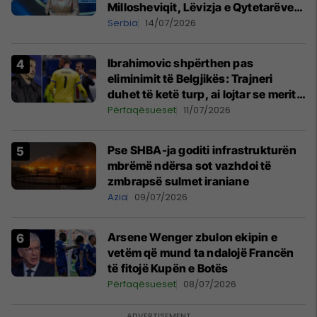
Millosheviqit, Lëvizja e Qytetarëve
të Lirë në Serbi kërkon shkarkimin e
Serbia
14/07/2026
menjëhershëm të Snezhana
Paunoviq
Ibrahimovic shpërthen pas
eliminimit të Belgjikës: Trajneri
duhet të ketë turp, ai lojtar se meritoi
të luante
Përfaqësueset
11/07/2026
Pse SHBA-ja goditi infrastrukturën
mbrëmë ndërsa sot vazhdoi të
zmbrapsë sulmet iraniane
Azia
09/07/2026
Arsene Wenger zbulon ekipin e
vetëm që mund ta ndalojë Francën
të fitojë Kupën e Botës
Përfaqësueset
08/07/2026