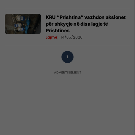
KRU “Prishtina” vazhdon aksionet
për shkyçje në disa lagje të
Prishtinës
Lajme
14/05/2026
1