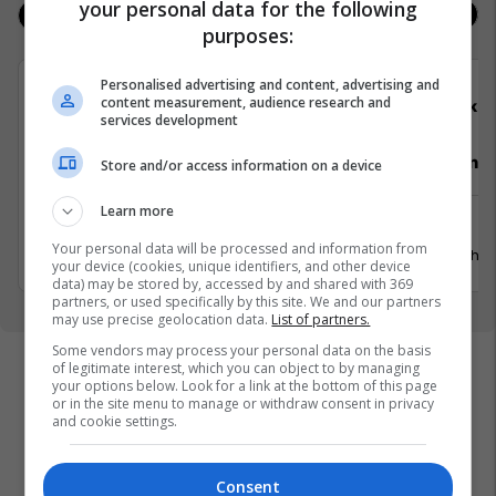
your personal data for the following
Jobs
Real Estate
purposes:
Personalised advertising and content, advertising and
content measurement, audience research and
Telegrafi
Elko
services development
Video Editor (3 pozita)
Punëtor në
Store and/or access information on a device
Learn more
Prishtinë
Xërxe
Your personal data will be processed and information from
20 Korrik 2026
20 Gusht 
your device (cookies, unique identifiers, and other device
data) may be stored by, accessed by and shared with 369
partners, or used specifically by this site. We and our partners
may use precise geolocation data.
List of partners.
Some vendors may process your personal data on the basis
of legitimate interest, which you can object to by managing
your options below. Look for a link at the bottom of this page
or in the site menu to manage or withdraw consent in privacy
and cookie settings.
Consent