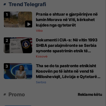
Trend Telegrafi
Prania e shtuar e gjarpërinjve në
lumin Morava në Viti, kërkohet
kujdes nga qytetarët
Vitia
Dokumenti i CIA-s: Në vitin 1993
SHBA paralajmëronte se Serbia
synonte spastrimin etnik të
Kosovës dhe destabilizimin e
Kosovë
Ballkanit
Tha se do ta pastronte etnikisht
Kosovën po të ishte në vend të
Millosheviqit, Lëvizja e Qytetarëve
të Lirë në Serbi kërkon shkarkimin
Serbia
e menjëhershëm të Snezhana
Paunoviq
Promo
Reklamo këtu