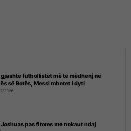
gjashtë futbollistët më të mëdhenj në
pës së Botës, Messi mbetet i dyti
07/2026
të Joshuas pas fitores me nokaut ndaj