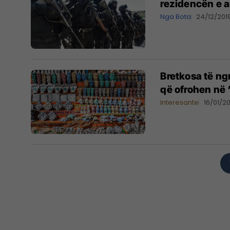
rezidencën e 
Nga Bota
24/12/201
Bretkosa të ng
që ofrohen në 
Interesante
16/01/2