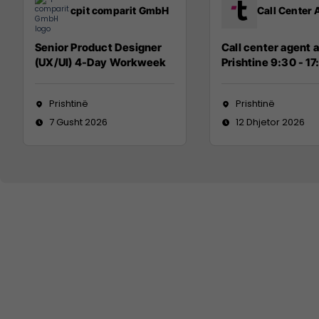
cpit comparit GmbH
Call Center 
Senior Product Designer
Call center agent a
(UX/UI) 4-Day Workweek
Prishtine 9:30 - 17
Prishtinë
Prishtinë
7 Gusht 2026
12 Dhjetor 2026