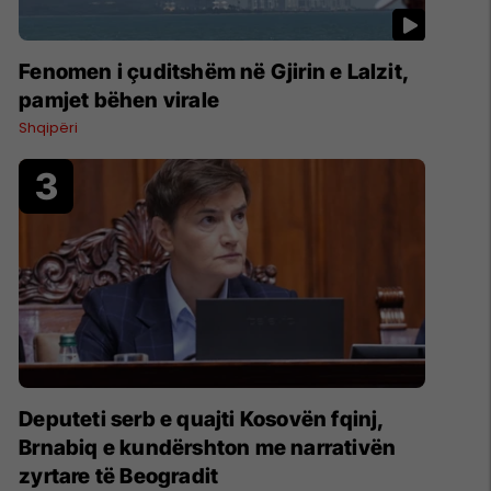
Fenomen i çuditshëm në Gjirin e Lalzit,
pamjet bëhen virale
Shqipëri
Deputeti serb e quajti Kosovën fqinj,
Brnabiq e kundërshton me narrativën
zyrtare të Beogradit