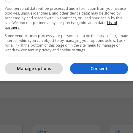
Your personal data will be processed and information from your device
(cookies, unique identifiers, and other device data) may be stored by,
accessed by and shared with 369 partners, or used specifically by this
site. We and our partners may use precise geolocation data.
List of
partners.
Some vendors may process your personal data on the basis of legitimate
interest, which you can object to by managing your options below. Look
for a link at the bottom of this page or in the site menu to manage or
withdraw consent in privacy and cookie settings.
 reklamoni biznesin tuaj
Sigurimi i biznesit me
shtë audienca shqiptare
Vermögensberatung AG
Manage options
Consent
r
NOVATRA