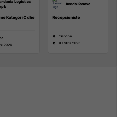
ardania Logistics
Avedo Kosovo
hpk
 me Kategori C dhe
Recepsioniste
Prishtinë
inë
31 Korrik 2026
ht 2026