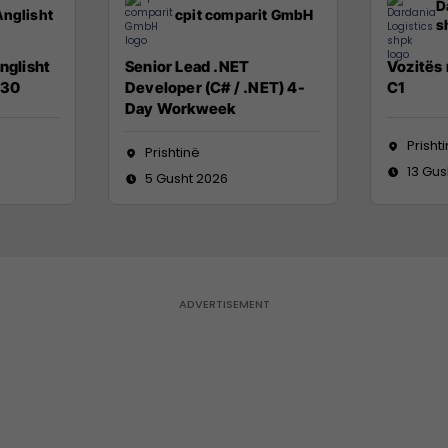
D
Anglisht
cpit comparit GmbH
s
nglisht
Senior Lead .NET
Vozitës
:30
Developer (C# / .NET) 4-
C1
Day Workweek
Prisht
Prishtinë
13 Gus
5 Gusht 2026