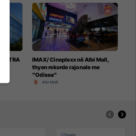
 NOVATRA
IMAX/ Cineplexx në Albi Mall,
thyen rekorde rajonale me
"Odisea"
Albi Mall