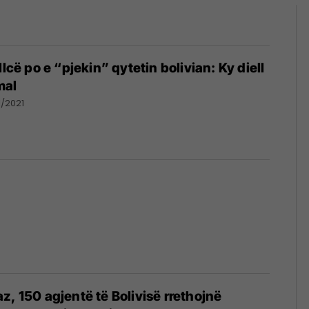
llcë po e “pjekin” qytetin bolivian: Ky diell
mal
1/2021
z, 150 agjentë të Bolivisë rrethojnë