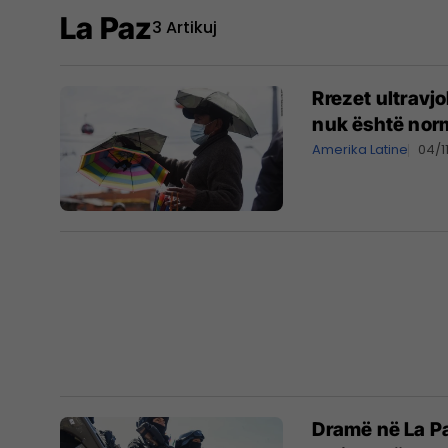
La Paz
3 Artikuj
Rrezet ultravjo
nuk është nor
Amerika Latine
04/1
Dramë në La Pa