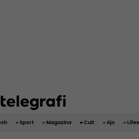
ech
Sport
Magazina
Cult
Ajo
Life