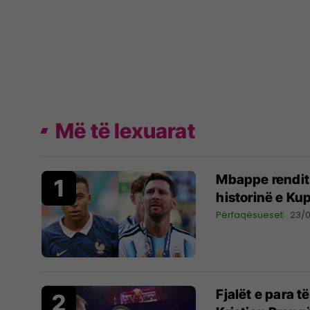
Më të lexuarat
Mbappe rendit 
historinë e Ku
Përfaqësueset
23/
Fjalët e para 