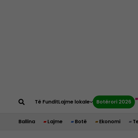
Të Fundit
Lajme lokale
Botërori 2026
Ballina
Lajme
Botë
Ekonomi
T