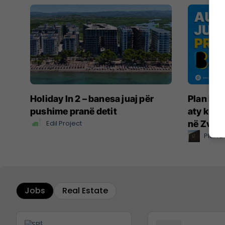
Holiday In 2 – banesa juaj për
Plan B –
pushime pranë detit
aty ku ë
Edil Project
në Zvicë
Plan B
Jobs
Real Estate