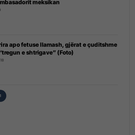
ambasadorit meksikan
9
rira apo fetuse llamash, gjërat e çuditshme
“tregun e shtrigave” (Foto)
018
1