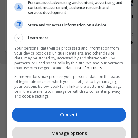
Solace Management Ltd
Sola
Personalised advertising and content, advertising and
content measurement, audience research and
services development
Sales Development and Marketing
Property M
Manager
Store and/or access information on a device
Prishtinë
Prishtinë
Learn more
29 Gusht 
29 Gusht 2026
Your personal data will be processed and information from
your device (cookies, unique identifiers, and other device
data) may be stored by, accessed by and shared with 369
partners, or used specifically by this site. We and our partners
may use precise geolocation data.
List of partners.
Some vendors may process your personal data on the basis
of legitimate interest, which you can object to by managing
your options below. Look for a link at the bottom of this page
or in the site menu to manage or withdraw consent in privacy
and cookie settings.
Consent
Manage options