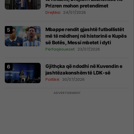
Prizren mohon pretendimet
Drejtësi
24/07/2026
Mbappe rendit gjashtë futbollistët
më të mëdhenj në historinë e Kupës
së Botës, Messi mbetet i dyti
Përfaqësueset
23/07/2026
Gjithçka që ndodhi në Kuvendin e
jashtëzakonshëm të LDK-së
Politikë
30/07/2026