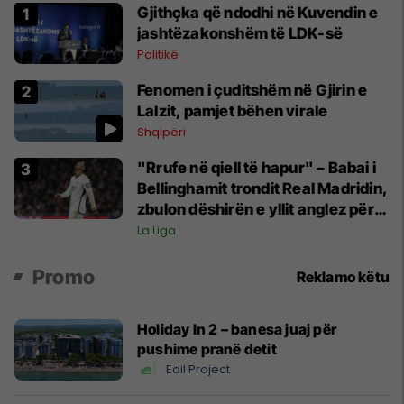
Gjithçka që ndodhi në Kuvendin e
jashtëzakonshëm të LDK-së
Politikë
Fenomen i çuditshëm në Gjirin e
Lalzit, pamjet bëhen virale
Shqipëri
"Rrufe në qiell të hapur" – Babai i
Bellinghamit trondit Real Madridin,
zbulon dëshirën e yllit anglez për
largim
La Liga
Promo
Reklamo këtu
Holiday In 2 – banesa juaj për
pushime pranë detit
Edil Project