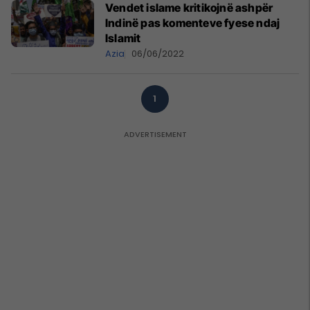
Vendet islame kritikojnë ashpër
Indinë pas komenteve fyese ndaj
Islamit
Azia
06/06/2022
1