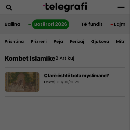
Ballina
Botërori 2026
Të fundit
Lajme
Prishtina
Prizreni
Peja
Ferizaj
Gjakova
Mitrov
Kombet Islamike
2 Artikuj
Çfarë është bota myslimane?
Fakte
30/06/2025