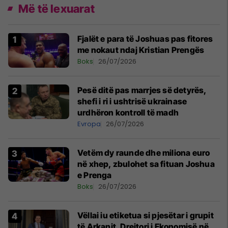
Më të lexuarat
Fjalët e para të Joshuas pas fitores
me nokaut ndaj Kristian Prengës
Boks
26/07/2026
Pesë ditë pas marrjes së detyrës,
shefi i ri i ushtrisë ukrainase
urdhëron kontroll të madh
Evropa
26/07/2026
Vetëm dy raunde dhe miliona euro
në xhep, zbulohet sa fituan Joshua
e Prenga
Boks
26/07/2026
Vëllai iu etiketua si pjesëtar i grupit
të Arkanit, Drejtori i Ekonomisë në