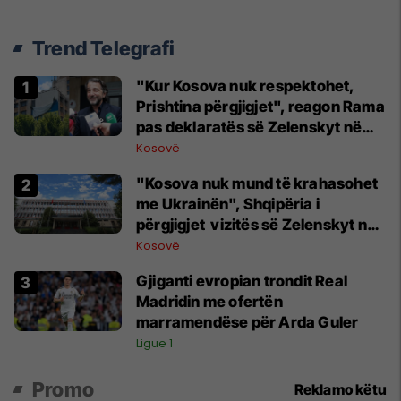
Trend Telegrafi
"Kur Kosova nuk respektohet,
Prishtina përgjigjet", reagon Rama
pas deklaratës së Zelenskyt në
Beograd
Kosovë
"Kosova nuk mund të krahasohet
me Ukrainën", Shqipëria i
përgjigjet vizitës së Zelenskyt në
Serbi
Kosovë
Gjiganti evropian trondit Real
Madridin me ofertën
marramendëse për Arda Guler
Ligue 1
Promo
Reklamo këtu