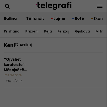
Ballina
Të fundit
Lajme
Botë
Ekono
Prishtina
Prizreni
Peja
Ferizaj
Gjakova
Mitrov
Keni
17 Artikuj
“Gjyshet
karateiste”:
Mësojnë të
rrihen që të
Interesante
mbrohen nga
26/10/2016
dhunuesit
(Video)