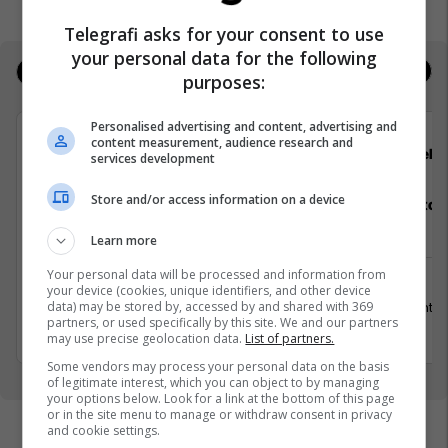
Telegrafi asks for your consent to use
your personal data for the following
Jobs
Real Estate
purposes:
Personalised advertising and content, advertising and
content measurement, audience research and
GoldenMix
Hebs
services development
Store and/or access information on a device
Teknolog/e për Përpunimin dhe
Staf Restor
Paketimin e Sallatave; Teknolog/e Për
Learn more
Përpunimin e Brumit; Teknolog/e për
Menaxhimin e Sigurisë së Ushqimit
Your personal data will be processed and information from
your device (cookies, unique identifiers, and other device
data) may be stored by, accessed by and shared with 369
15 Gusht 2
Mitrovicë
partners, or used specifically by this site. We and our partners
15 Gusht 2026
may use precise geolocation data.
List of partners.
Some vendors may process your personal data on the basis
of legitimate interest, which you can object to by managing
your options below. Look for a link at the bottom of this page
or in the site menu to manage or withdraw consent in privacy
and cookie settings.