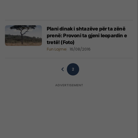
Plani dinak i shtazëve për ta zënë
prenë: Provoni ta gjeni leopardin e
tretë! (Foto)
Fun Lajme
16/08/2016
2