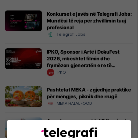
Konkurset e javës në Telegrafi Jobs:
Mundësi të reja për zhvillimin tuaj
profesional
Telegrafi Jobs
IPKO, Sponsor i Artë i DokuFest
2026, mbështet filmin dhe
frymëzon gjeneratën e re të
krijuesve
IPKO
Pashtetat MEKA - zgjedhje praktike
për mëngjes, piknik dhe rrugë
MEKA HALAL FOOD
A po don me rrnu n’deti? Kursimet
mund t’ju sjellin një banesë
Banka Ekonomike