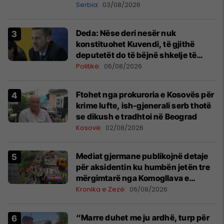
shpall gjendjen e luftës
Serbia
03/08/2026
Deda: Nëse deri nesër nuk
konstituohet Kuvendi, të gjithë
deputetët do të bëjnë shkelje të
rëndë kushtetuese
Politikë
06/08/2026
Ftohet nga prokuroria e Kosovës për
krime lufte, ish-gjenerali serb thotë
se dikush e tradhtoi në Beograd
Kosovë
02/08/2026
Mediat gjermane publikojnë detaje
për aksidentin ku humbën jetën tre
mërgimtarë nga Komogllava e
Ferizajt
Kronika e Zezë
06/08/2026
“Marre duhet me ju ardhë, turp për