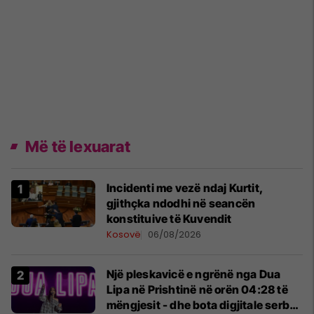
Më të lexuarat
Incidenti me vezë ndaj Kurtit,
gjithçka ndodhi në seancën
konstituive të Kuvendit
Kosovë
06/08/2026
Një pleskavicë e ngrënë nga Dua
Lipa në Prishtinë në orën 04:28 të
mëngjesit - dhe bota digjitale serbe