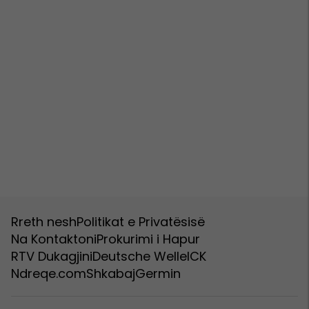
Rreth nesh
Politikat e Privatësisë
Na Kontaktoni
Prokurimi i Hapur
RTV Dukagjini
Deutsche Welle
ICK
Ndreqe.com
Shkabaj
Germin