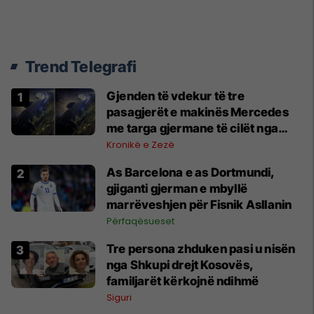
Trend Telegrafi
Gjenden të vdekur të tre
pasagjerët e makinës Mercedes
me targa gjermane të cilët nga
Shkupi u nisën drejt Kosovës
Kronikë e Zezë
As Barcelona e as Dortmundi,
gjiganti gjerman e mbyllë
marrëveshjen për Fisnik Asllanin
Përfaqësueset
Tre persona zhduken pasi u nisën
nga Shkupi drejt Kosovës,
familjarët kërkojnë ndihmë
Siguri