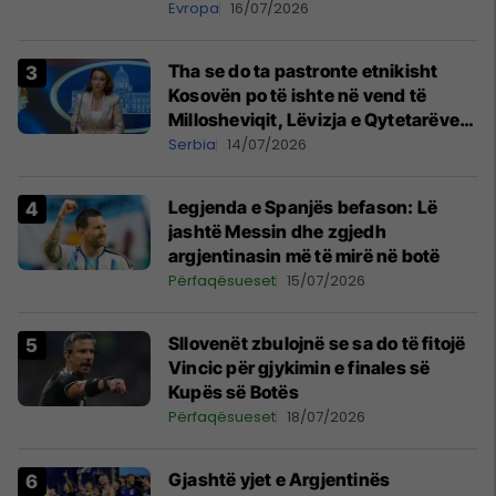
Evropa
16/07/2026
Tha se do ta pastronte etnikisht
Kosovën po të ishte në vend të
Millosheviqit, Lëvizja e Qytetarëve
të Lirë në Serbi kërkon shkarkimin e
Serbia
14/07/2026
menjëhershëm të Snezhana
Paunoviq
Legjenda e Spanjës befason: Lë
jashtë Messin dhe zgjedh
argjentinasin më të mirë në botë
Përfaqësueset
15/07/2026
Sllovenët zbulojnë se sa do të fitojë
Vincic për gjykimin e finales së
Kupës së Botës
Përfaqësueset
18/07/2026
Gjashtë yjet e Argjentinës