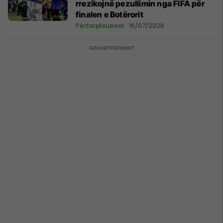
rrezikojnë pezullimin nga FIFA për
finalen e Botërorit
Përfaqësueset
16/07/2026