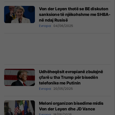
Von der Leyen thotë se BE diskuton
sanksione të njëkohshme me SHBA-
në ndaj Rusisë
Evropa
04/06/2025
Udhëheqësit evropianë zbulojnë
çfarë u tha Trump për bisedën
telefonike me Putinin
Evropa
20/05/2025
Meloni organizon bisedime midis
Von der Leyen dhe JD Vance
Evropa
18/05/2025