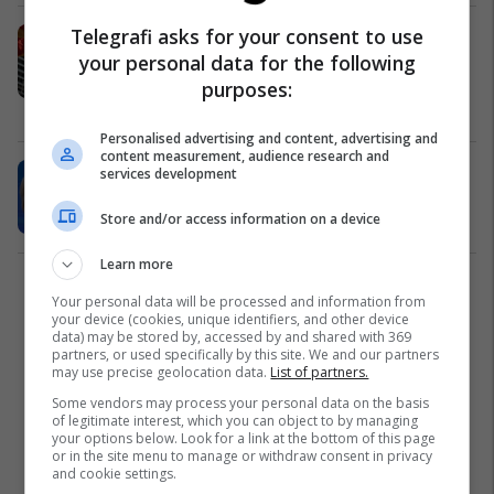
Telegrafi asks for your consent to use
Komisioni Evropian do të kërkojë
your personal data for the following
shpjegim nga Janevska për
emërimin e Bogojeskit për drejtor të
purposes:
“Erasmus+”
Arsim
16/04/2025
Personalised advertising and content, advertising and
content measurement, audience research and
Von der Leyen mirëpret pezullimin e
services development
tarifave reciproke nga Trumpi
Store and/or access information on a device
Evropa
10/04/2025
Learn more
1
Your personal data will be processed and information from
your device (cookies, unique identifiers, and other device
data) may be stored by, accessed by and shared with 369
partners, or used specifically by this site. We and our partners
may use precise geolocation data.
List of partners.
Some vendors may process your personal data on the basis
of legitimate interest, which you can object to by managing
your options below. Look for a link at the bottom of this page
or in the site menu to manage or withdraw consent in privacy
and cookie settings.