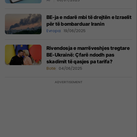
BE-ja e ndarë mbi të drejtën e Izraelit
për të bombarduar Iranin
Evropa
19/06/2025
Rivendosja e marrëveshjes tregtare
BE-Ukrainë: Çfarë ndodh pas
skadimit të qasjes pa tarifa?
Botë
04/06/2025