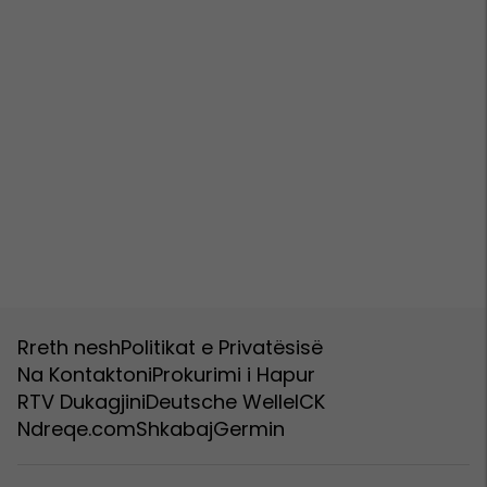
Rreth nesh
Politikat e Privatësisë
Na Kontaktoni
Prokurimi i Hapur
RTV Dukagjini
Deutsche Welle
ICK
Ndreqe.com
Shkabaj
Germin