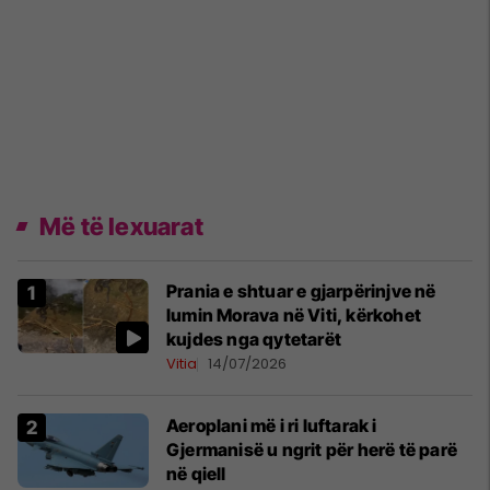
Më të lexuarat
Prania e shtuar e gjarpërinjve në
lumin Morava në Viti, kërkohet
kujdes nga qytetarët
Vitia
14/07/2026
Aeroplani më i ri luftarak i
Gjermanisë u ngrit për herë të parë
në qiell