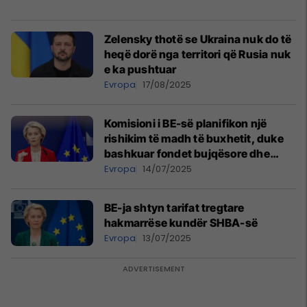
Zelensky thotë se Ukraina nuk do të
heqë dorë nga territori që Rusia nuk
e ka pushtuar
Evropa
17/08/2025
Komisioni i BE-së planifikon një
rishikim të madh të buxhetit, duke
bashkuar fondet bujqësore dhe
rajonale
Evropa
14/07/2025
BE-ja shtyn tarifat tregtare
hakmarrëse kundër SHBA-së
Evropa
13/07/2025