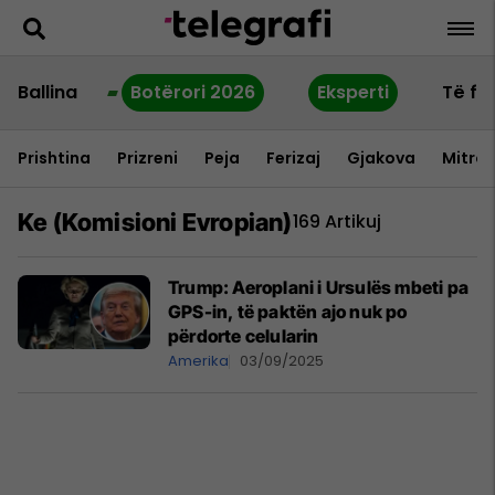
Ballina
Botërori 2026
Eksperti
Të fu
Prishtina
Prizreni
Peja
Ferizaj
Gjakova
Mitrov
Ke (komisioni Evropian)
169 Artikuj
Trump: Aeroplani i Ursulës mbeti pa
GPS-in, të paktën ajo nuk po
përdorte celularin
Amerika
03/09/2025