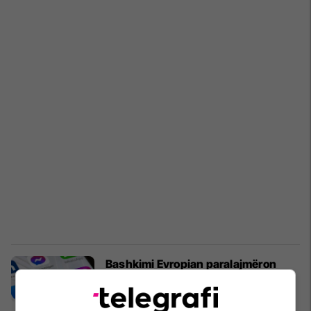
Bashkimi Evropian paralajmëron
gjigantët e teknologjisë
AI
21/04/2025