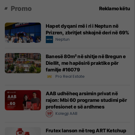
Promo
Reklamo këtu
Hapet dyqani më i ri i Neptun në
Prizren, zbritjet shkojnë deri në 69%
Neptun
Banesë 80m² në shitje në Bregun e
Diellit, me hapësirë praktike për
familje #16079
Pro Real Estate
AAB udhëheq arsimin privat në
rajon: Mbi 60 programe studimi për
profesionet e së ardhmes
Kolegji AAB
Frutex lanson në treg ART Ketchup