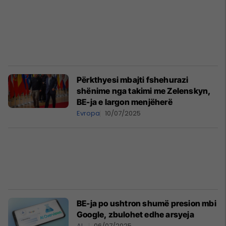
Përkthyesi mbajti fshehurazi
shënime nga takimi me Zelenskyn,
BE-ja e largon menjëherë
Evropa
10/07/2025
BE-ja po ushtron shumë presion mbi
Google, zbulohet edhe arsyeja
AI
06/07/2025