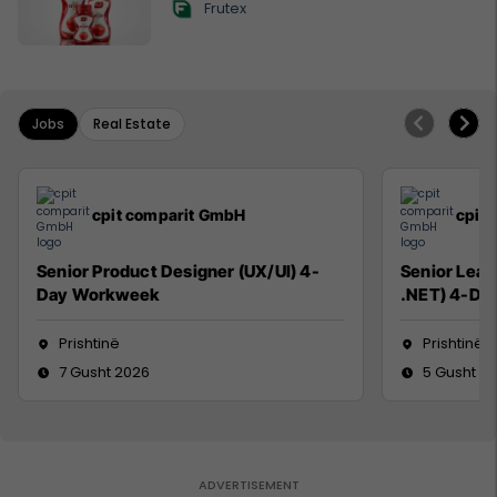
Frutex
Jobs
Real Estate
cpit comparit GmbH
cpit
Senior Product Designer (UX/UI) 4-
Senior Lead
Day Workweek
.NET) 4-Da
Prishtinë
Prishtinë
7 Gusht 2026
5 Gusht 2