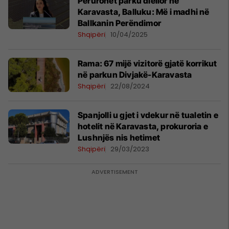
Përurohet parku diellor në
Karavasta, Balluku: Më i madhi në
Ballkanin Perëndimor
Shqipëri
10/04/2025
Rama: 67 mijë vizitorë gjatë korrikut
në parkun Divjakë-Karavasta
Shqipëri
22/08/2024
Spanjolli u gjet i vdekur në tualetin e
hotelit në Karavasta, prokuroria e
Lushnjës nis hetimet
Shqipëri
29/03/2023