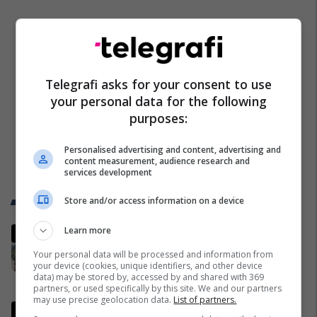
Telegrafi asks for your consent to use
your personal data for the following
purposes:
Personalised advertising and content, advertising and
content measurement, audience research and
services development
Trend Telegrafi
Store and/or access information on a device
Learn more
“Marre duhet me ju ardhë, turp
për votat që i keni”, njëri nga
Your personal data will be processed and information from
protestuesit i drejtohet Bedri
your device (cookies, unique identifiers, and other device
data) may be stored by, accessed by and shared with 369
Hamzës
Politikë
partners, or used specifically by this site. We and our partners
may use precise geolocation data.
List of partners.
Ndërpritet seanca, Kurti nuk