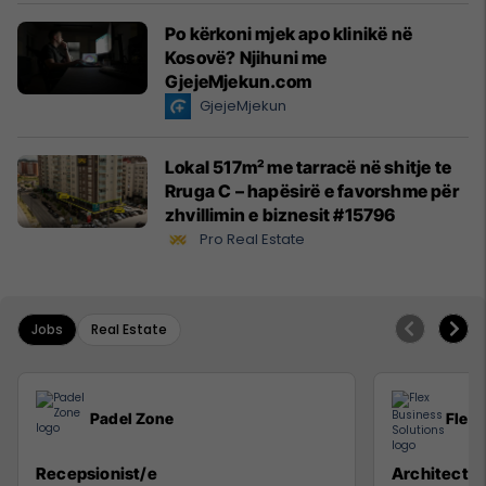
Po kërkoni mjek apo klinikë në
Kosovë? Njihuni me
GjejeMjekun.com
GjejeMjekun
Lokal 517m² me tarracë në shitje te
Rruga C – hapësirë e favorshme për
zhvillimin e biznesit #15796
Pro Real Estate
Jobs
Real Estate
Padel Zone
Flex 
Recepsionist/e
Architect