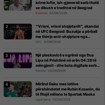
krime lufte, ish-gjenerali serb thotë
se dikush e tradhtoi në Beograd
Kosovë
02/08/2026
“Vrisni, vrisni shqiptarët”, skandal
në UFC Beograd: Buzukja u përball
me thirrje anti-shqiptare nga
tribunat
UFC
01/08/2026
Një pleskavicë e ngrënë nga Dua
Lipa në Prishtinë në orën 04:28 të
mëngjesit - dhe bota digjitale serbe
shpall gjendjen e luftës
Serbia
03/08/2026
Mirlind Daku mes lotëve
përshëndetet me Rubin Kazanin, do
të fitojë miliona te Spartak Moska
Ligat tjera
02/08/2026