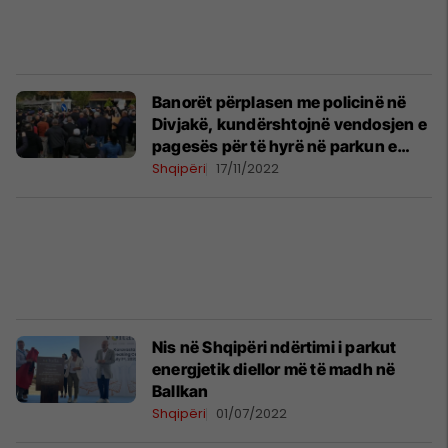
Banorët përplasen me policinë në
Divjakë, kundërshtojnë vendosjen e
pagesës për të hyrë në parkun e
Karavastasë
Shqipëri
17/11/2022
Nis në Shqipëri ndërtimi i parkut
energjetik diellor më të madh në
Ballkan
Shqipëri
01/07/2022