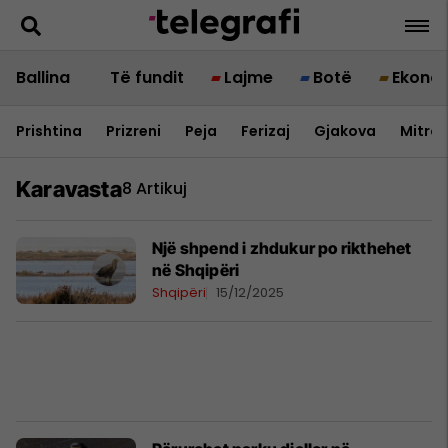
Ballina
Të fundit
Lajme
Botë
Ekono
Prishtina
Prizreni
Peja
Ferizaj
Gjakova
Mitrov
Karavasta
8 Artikuj
Një shpend i zhdukur po rikthehet
në Shqipëri
Shqipëri
15/12/2025