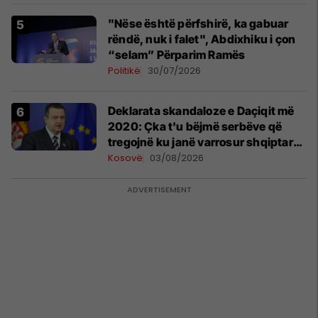
"Nëse është përfshirë, ka gabuar
rëndë, nuk i falet", Abdixhiku i çon
“selam” Përparim Ramës
Politikë
30/07/2026
​Deklarata skandaloze e Daçiqit më
2020: Çka t'u bëjmë serbëve që
tregojnë ku janë varrosur shqiptarët
në Serbi
Kosovë
03/08/2026