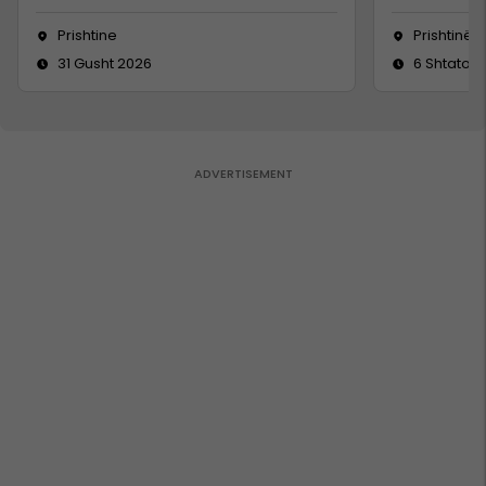
Prishtine
Prishtinë
31 Gusht 2026
6 Shtator 