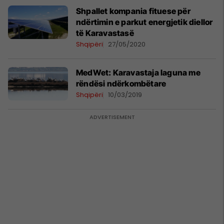
Shpallet kompania fituese për
ndërtimin e parkut energjetik diellor
të Karavastasë
Shqipëri
27/05/2020
MedWet: Karavastaja laguna me
rëndësi ndërkombëtare
Shqipëri
10/03/2019