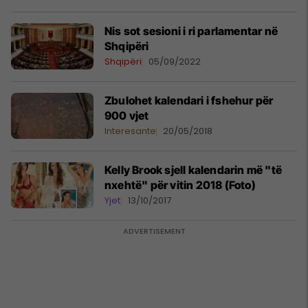
Nis sot sesioni i ri parlamentar në
Shqipëri
Shqipëri
05/09/2022
Zbulohet kalendari i fshehur për
900 vjet
Interesante
20/05/2018
Kelly Brook sjell kalendarin më "të
nxehtë" për vitin 2018 (Foto)
Yjet
13/10/2017