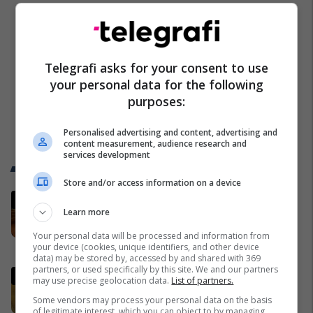
Telegrafi asks for your consent to use
your personal data for the following
purposes:
Personalised advertising and content, advertising and
content measurement, audience research and
services development
Trend Telegrafi
Store and/or access information on a device
Kurti: Nëse hedhja me vezë është
Learn more
çmimi që duhet ta paguaj për t’u
takuar e bashkëbiseduar jam i
Your personal data will be processed and information from
lumtur ta bëj këtë
Kosovë
your device (cookies, unique identifiers, and other device
data) may be stored by, accessed by and shared with 369
partners, or used specifically by this site. We and our partners
Kurti: Nëse hedhja me vezë është
may use precise geolocation data.
List of partners.
çmimi që duhet ta paguaj për t’u
Some vendors may process your personal data on the basis
takuar e bashkëbiseduar jam i
of legitimate interest, which you can object to by managing