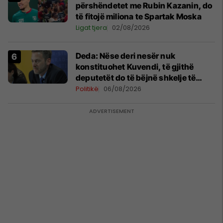
përshëndetet me Rubin Kazanin, do
të fitojë miliona te Spartak Moska
Ligat tjera
02/08/2026
Deda: Nëse deri nesër nuk
konstituohet Kuvendi, të gjithë
deputetët do të bëjnë shkelje të
rëndë kushtetuese
Politikë
06/08/2026