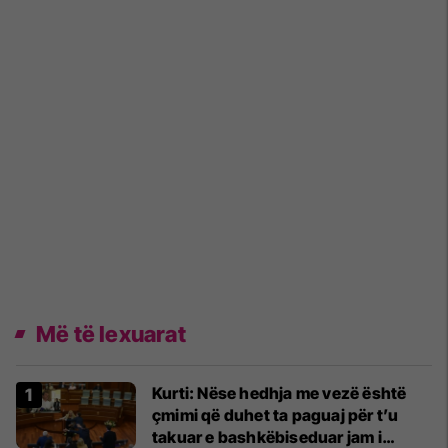
Më të lexuarat
Kurti: Nëse hedhja me vezë është
çmimi që duhet ta paguaj për t’u
takuar e bashkëbiseduar jam i