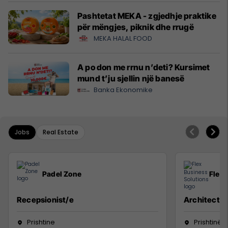
Pashtetat MEKA - zgjedhje praktike
për mëngjes, piknik dhe rrugë
MEKA HALAL FOOD
A po don me rrnu n’deti? Kursimet
mund t’ju sjellin një banesë
Banka Ekonomike
Jobs
Real Estate
Padel Zone
Flex 
Recepsionist/e
Architect
Prishtine
Prishtinë