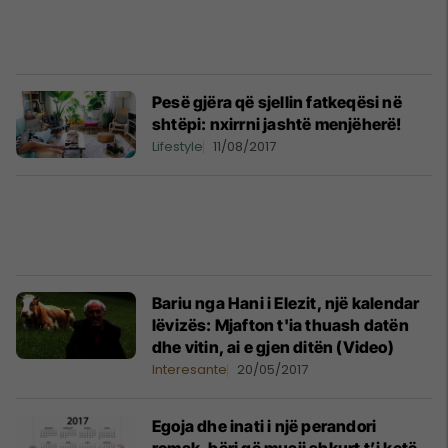
Pesë gjëra që sjellin fatkeqësi në
shtëpi: nxirrni jashtë menjëherë!
Lifestyle
11/08/2017
Bariu nga Hani i Elezit, një kalendar
lëvizës: Mjafton t'ia thuash datën
dhe vitin, ai e gjen ditën (Video)
Interesante
20/05/2017
Egoja dhe inati i një perandori