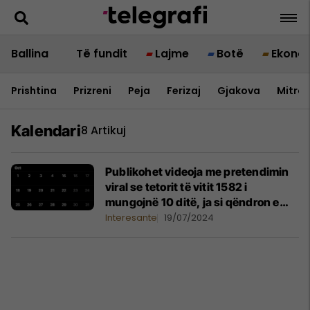
Ballina
Të fundit
Lajme
Botë
Ekono
Prishtina
Prizreni
Peja
Ferizaj
Gjakova
Mitrov
Kalendari
8 Artikuj
Publikohet videoja me pretendimin
viral se tetorit të vitit 1582 i
mungojnë 10 ditë, ja si qëndron e
vërteta
Interesante
19/07/2024