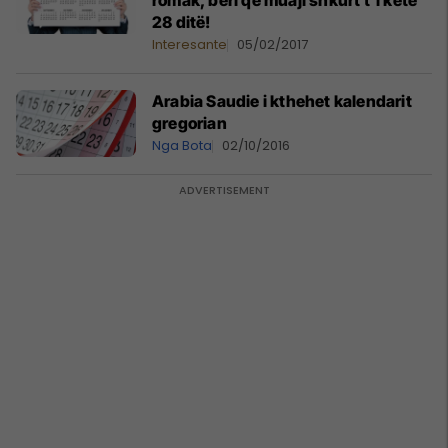
romak, bëri që muaji shkurt t’i ketë
28 ditë!
Interesante
05/02/2017
Arabia Saudie i kthehet kalendarit
gregorian
Nga Bota
02/10/2016