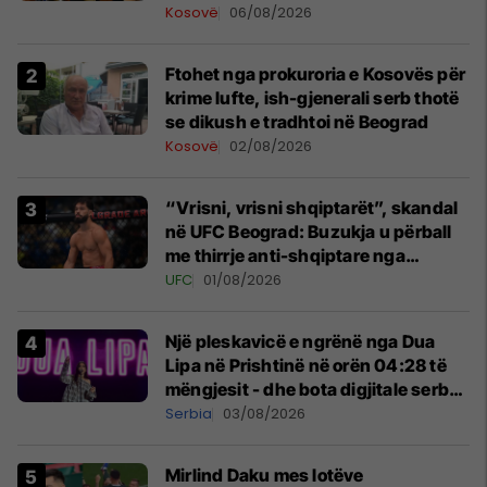
lumtur ta bëj këtë
Kosovë
06/08/2026
Ftohet nga prokuroria e Kosovës për
krime lufte, ish-gjenerali serb thotë
se dikush e tradhtoi në Beograd
Kosovë
02/08/2026
“Vrisni, vrisni shqiptarët”, skandal
në UFC Beograd: Buzukja u përball
me thirrje anti-shqiptare nga
tribunat
UFC
01/08/2026
Një pleskavicë e ngrënë nga Dua
Lipa në Prishtinë në orën 04:28 të
mëngjesit - dhe bota digjitale serbe
shpall gjendjen e luftës
Serbia
03/08/2026
Mirlind Daku mes lotëve