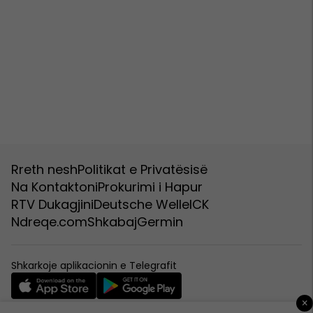
Rreth nesh
Politikat e Privatësisë
Na Kontaktoni
Prokurimi i Hapur
RTV Dukagjini
Deutsche Welle
ICK
Ndreqe.com
Shkabaj
Germin
Shkarkoje aplikacionin e Telegrafit
×