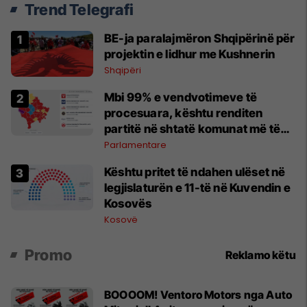
Trend Telegrafi
BE-ja paralajmëron Shqipërinë për
projektin e lidhur me Kushnerin
Shqipëri
Mbi 99% e vendvotimeve të
procesuara, kështu renditen
partitë në shtatë komunat më të
mëdha
Parlamentare
Kështu pritet të ndahen ulëset në
legjislaturën e 11-të në Kuvendin e
Kosovës
Kosovë
Promo
Reklamo këtu
BOOOOM! Ventoro Motors nga Auto