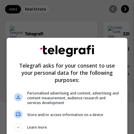
Jobs
Real Estate
Telegrafi
22IN
Trajnim: “Raportimi për lajmet lokale
Inxhinier i 
dhe realizimi i video storieve”
Telegrafi asks for your consent to use
Inxhinieri
Trajnim dhe Konsulencë
your personal data for the following
Prishtinë
Prishtinë
purposes:
6 Korrik 2
15 Qershor 2026
Personalised advertising and content, advertising and
content measurement, audience research and
services development
Store and/or access information on a device
Learn more