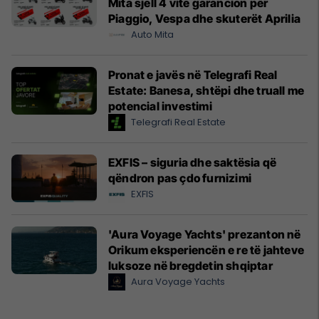
Mita sjell 4 vite garancion për
Piaggio, Vespa dhe skuterët Aprilia
Auto Mita
Pronat e javës në Telegrafi Real
Estate: Banesa, shtëpi dhe truall me
potencial investimi
Telegrafi Real Estate
EXFIS – siguria dhe saktësia që
qëndron pas çdo furnizimi
EXFIS
'Aura Voyage Yachts' prezanton në
Orikum eksperiencën e re të jahteve
luksoze në bregdetin shqiptar
Aura Voyage Yachts