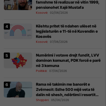
famshme të realizuar në vitin 1999,
pensionohet Xajë Mustafa
Kosovë
02/06/2026
Kështu pritet të ndahen ulëset në
legjislaturën e 11-të në Kuvendin e
Kosovës
Kosovë
07/06/2026
Numërimi i votave drejt fundit, LVV
dominon komunat, PDK forcë e parë
në 3 komuna
Politikë
07/06/2026
Rama në takimin me banorët e
Zvërnecit: Edhe 500 mijë veta të
dalin në shesh, ndërtimi i resortit
nuk anulohet
Shqipëri
05/06/2026