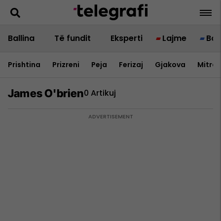
Ballina
Të fundit
Eksperti
Lajme
Bot
Prishtina
Prizreni
Peja
Ferizaj
Gjakova
Mitrov
James O'brien
0 Artikuj