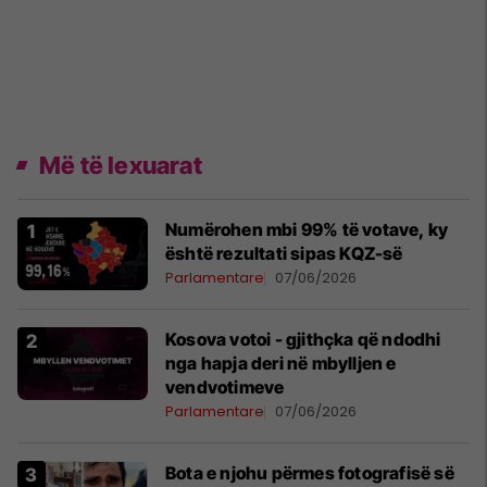
Më të lexuarat
Numërohen mbi 99% të votave, ky
është rezultati sipas KQZ-së
Parlamentare
07/06/2026
Kosova votoi - gjithçka që ndodhi
nga hapja deri në mbylljen e
vendvotimeve
Parlamentare
07/06/2026
Bota e njohu përmes fotografisë së