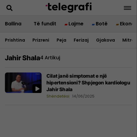
Ballina
Të fundit
Lajme
Botë
Ekono
Prishtina
Prizreni
Peja
Ferizaj
Gjakova
Mitrov
Jahir Shala
4 Artikuj
Cilat janë simptomat e një
hipertensioni? Shpjegon kardiologu
Jahir Shala
Shëndetësi
14/06/2025