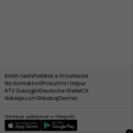
Rreth nesh
Politikat e Privatësisë
Na Kontaktoni
Prokurimi i Hapur
RTV Dukagjini
Deutsche Welle
ICK
Ndreqe.com
Shkabaj
Germin
Shkarkoje aplikacionin e Telegrafit
×