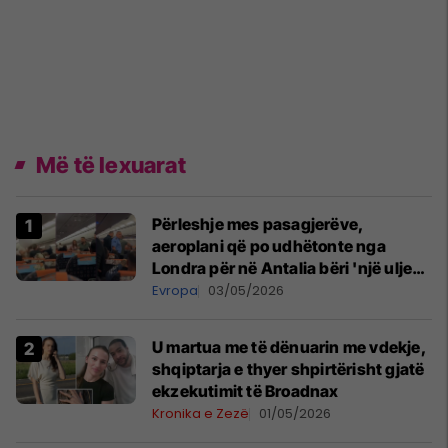
Më të lexuarat
Përleshje mes pasagjerëve,
aeroplani që po udhëtonte nga
Londra për në Antalia bëri 'një ulje
emergjente' në Prishtinë
Evropa
03/05/2026
U martua me të dënuarin me vdekje,
shqiptarja e thyer shpirtërisht gjatë
ekzekutimit të Broadnax
Kronika e Zezë
01/05/2026