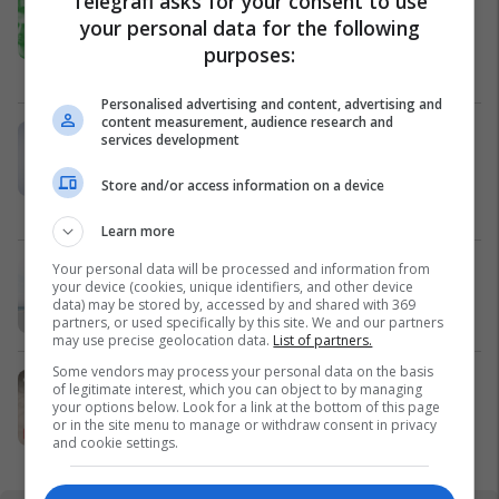
Telegrafi asks for your consent to use
natyrë e me mendje për mbrojtjen e
your personal data for the following
Gërmisë
purposes:
Prishtina Trails
Personalised advertising and content, advertising and
content measurement, audience research and
Historike: UBT, në 25-vjetorin e
services development
themelimit, renditet i pari në botë
për reputacionin universitar në
Store and/or access information on a device
WURI 2026
UBT
Learn more
Your personal data will be processed and information from
Pse të investoni në Shëngjin?
your device (cookies, unique identifiers, and other device
Edil Project
data) may be stored by, accessed by and shared with 369
partners, or used specifically by this site. We and our partners
may use precise geolocation data.
List of partners.
Some vendors may process your personal data on the basis
Sallamet MEKA – praktike për çdo
of legitimate interest, which you can object to by managing
ditë, gjithmonë në tryezën familjare
your options below. Look for a link at the bottom of this page
or in the site menu to manage or withdraw consent in privacy
MEKA HALAL FOOD
and cookie settings.