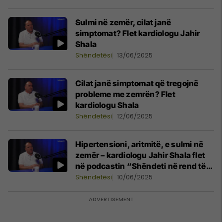
Sulmi në zemër, cilat janë
simptomat? Flet kardiologu Jahir
Shala
Shëndetësi
13/06/2025
Cilat janë simptomat që tregojnë
probleme me zemrën? Flet
kardiologu Shala
Shëndetësi
12/06/2025
Hipertensioni, aritmitë, e sulmi në
zemër – kardiologu Jahir Shala flet
në podcastin “Shëndeti në rend të
parë”
Shëndetësi
10/06/2025