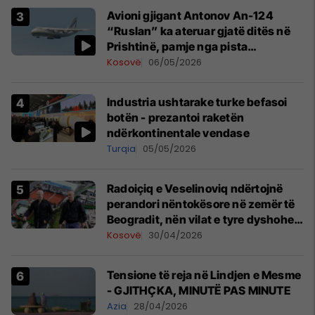
Avioni gjigant Antonov An-124
“Ruslan” ka ateruar gjatë ditës në
Prishtinë, pamje nga pista
publikohen edhe në rrjete sociale
Kosovë
06/05/2026
Industria ushtarake turke befasoi
botën - prezantoi raketën
ndërkontinentale vendase
Turqia
05/05/2026
Radoiçiq e Veselinoviq ndërtojnë
perandori nëntokësore në zemër të
Beogradit, nën vilat e tyre dyshohet
se po bëjnë bunkerë
Kosovë
30/04/2026
Tensione të reja në Lindjen e Mesme
- GJITHÇKA, MINUTË PAS MINUTE
Azia
28/04/2026