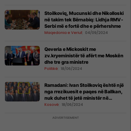
Stoilkoviq, Mucunski dhe Nikolloski
në takim tek Bërnabiq: Lidhja RMV-
Serbi më e fortë dhe e përhershme
Maqedonia e Veriut
04/09/2024
Qeveria e Mickoskit me
zv.kryeministër të afërt me Moskën
dhe tre gra ministre
Politikë
18/06/2024
Ramadani: Ivan Stoilkoviq është një
nga rrezikuesit e paqes në Ballkan,
nuk duhet të jetë ministër në
qeverinë e Maqedonisë së Veriut
Kosovë
18/06/2024