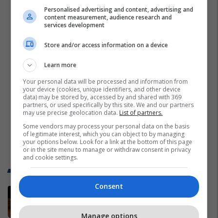
Personalised advertising and content, advertising and
content measurement, audience research and
services development
Store and/or access information on a device
Learn more
Your personal data will be processed and information from
your device (cookies, unique identifiers, and other device
data) may be stored by, accessed by and shared with 369
partners, or used specifically by this site. We and our partners
may use precise geolocation data.
List of partners.
Some vendors may process your personal data on the basis
of legitimate interest, which you can object to by managing
your options below. Look for a link at the bottom of this page
or in the site menu to manage or withdraw consent in privacy
and cookie settings.
Trend Telegrafi
Consent
Kurti: Nëse hedhja me vezë është
çmimi që duhet ta paguaj për t’u
takuar e bashkëbiseduar jam i
Manage options