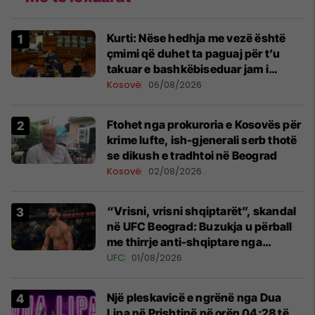
Kurti: Nëse hedhja me vezë është
çmimi që duhet ta paguaj për t’u
takuar e bashkëbiseduar jam i
lumtur ta bëj këtë
Kosovë
06/08/2026
Ftohet nga prokuroria e Kosovës për
krime lufte, ish-gjenerali serb thotë
se dikush e tradhtoi në Beograd
Kosovë
02/08/2026
“Vrisni, vrisni shqiptarët”, skandal
në UFC Beograd: Buzukja u përball
me thirrje anti-shqiptare nga
tribunat
UFC
01/08/2026
Një pleskavicë e ngrënë nga Dua
Lipa në Prishtinë në orën 04:28 të