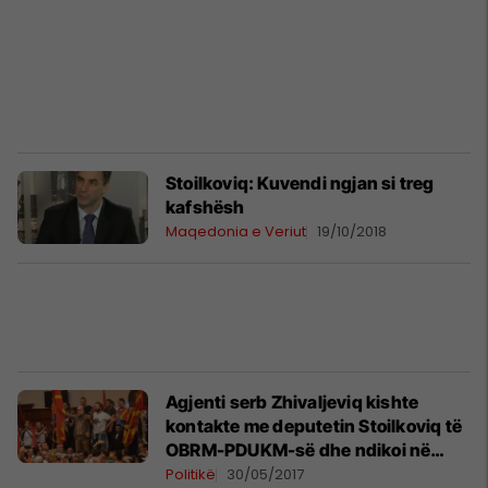
Stoilkoviq: Kuvendi ngjan si treg
kafshësh
Maqedonia e Veriut
19/10/2018
Agjenti serb Zhivaljeviq kishte
kontakte me deputetin Stoilkoviq të
OBRM-PDUKM-së dhe ndikoi në
natën e dhunshme të 27 prillit
Politikë
30/05/2017