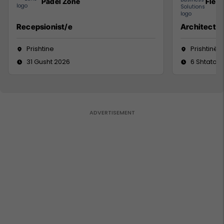
Padel Zone
Flex 
Recepsionist/e
Architect
Prishtine
Prishtinë
31 Gusht 2026
6 Shtator 