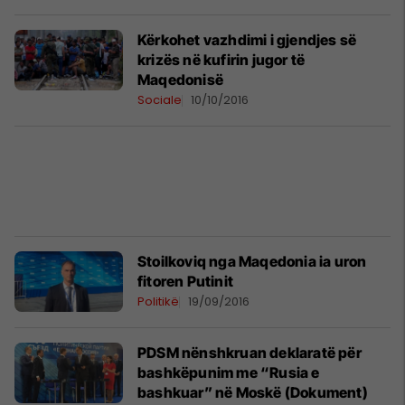
Kërkohet vazhdimi i gjendjes së
krizës në kufirin jugor të
Maqedonisë
Sociale
10/10/2016
Stoilkoviq nga Maqedonia ia uron
fitoren Putinit
Politikë
19/09/2016
PDSM nënshkruan deklaratë për
bashkëpunim me “Rusia e
bashkuar” në Moskë (Dokument)