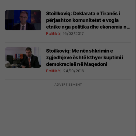
(Dokument)
Stoillkoviq: Deklarata e Tiranës i
përjashton komunitetet e vogla
etnike nga politika dhe ekonomia në
Maqedoni
Politikë
16/03/2017
Stoilkoviq: Me nënshkrimin e
zgjedhjeve është kthyer kuptimi i
demokracisë në Maqedoni
Politikë
24/10/2016