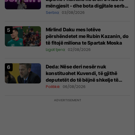
mëngjesit - dhe bota digjitale serbe
shpall gjendjen e luftës
Serbia
03/08/2026
Mirlind Daku mes lotëve
përshëndetet me Rubin Kazanin, do
të fitojë miliona te Spartak Moska
Ligat tjera
02/08/2026
Deda: Nëse deri nesër nuk
konstituohet Kuvendi, të gjithë
deputetët do të bëjnë shkelje të
rëndë kushtetuese
Politikë
06/08/2026