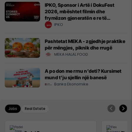
IPKO, Sponsor i Artë i DokuFest
2026, mbështet filmin dhe
frymëzon gjeneratën e re të
krijuesve
IPKO
Pashtetat MEKA - zgjedhje praktike
për mëngjes, piknik dhe rrugë
MEKA HALAL FOOD
A po don me rrnu n’deti? Kursimet
mund t’ju sjellin një banesë
Banka Ekonomike
Jobs
Real Estate