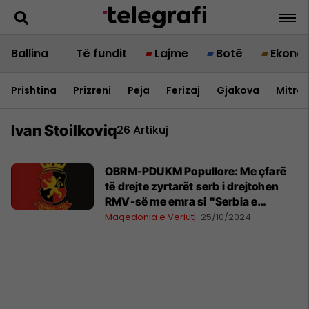
Ballina
Të fundit
Lajme
Botë
Ekono
Prishtina
Prizreni
Peja
Ferizaj
Gjakova
Mitrov
Ivan Stoilkoviq
26 Artikuj
OBRM-PDUKM Popullore: Me çfarë
të drejte zyrtarët serb i drejtohen
RMV-së me emra si "Serbia e
Vjetër" ose "Serbia Jugore", po
Maqedonia e Veriut
25/10/2024
bëjnë revizion historik