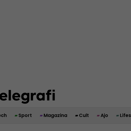
ech
Sport
Magazina
Cult
Ajo
Life