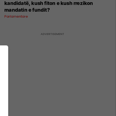
kandidatë, kush fiton e kush rrezikon
mandatin e fundit?
Parlamentare