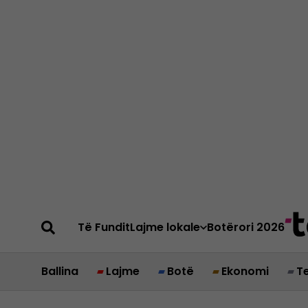
Të Fundit
Lajme lokale
Botërori 2026
Ballina
Lajme
Botë
Ekonomi
T