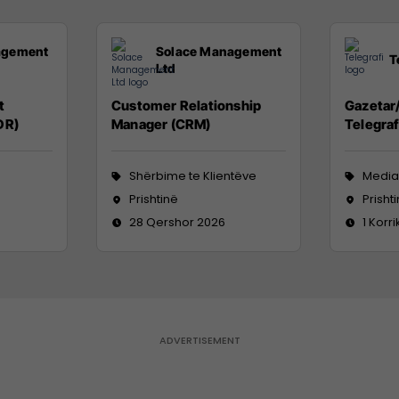
agement
Solace Management
T
Ltd
t
Customer Relationship
Gazetar/
DR)
Manager (CRM)
Telegraf
Shërbime te Klientëve
Media
Prishtinë
Prisht
28 Qershor 2026
1 Korr