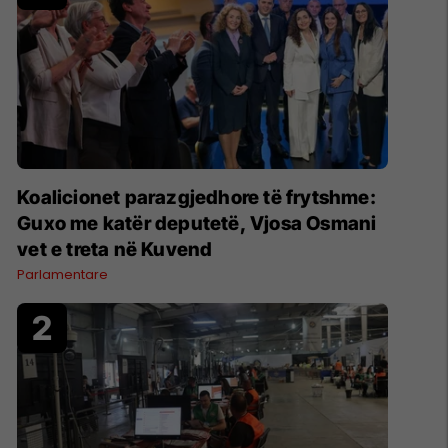
Koalicionet parazgjedhore të frytshme:
Guxo me katër deputetë, Vjosa Osmani
vet e treta në Kuvend
Parlamentare