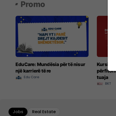
Promo
EduCare: Mundësia për të nisur
Kursimet
një karrierë të re
përfiton
Edu Care
tuaja
BKT
Jobs
Real Estate