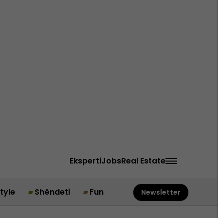
Eksperti
Jobs
Real Estate
style
Shëndeti
Fun
Newsletter