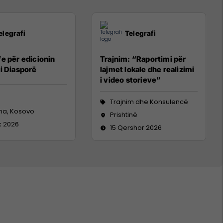
elegrafi
Telegrafi
e për edicionin
Trajnim: “Raportimi për
i Diasporë
lajmet lokale dhe realizimi
i video storieve”
Trajnim dhe Konsulencë
ina, Kosovo
Prishtinë
ik 2026
15 Qershor 2026