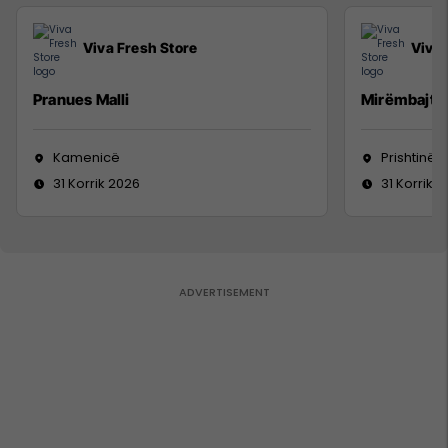
Viva Fresh Store
Viva 
Pranues Malli
Mirëmbajtë
Kamenicë
Prishtinë
31 Korrik 2026
31 Korrik 