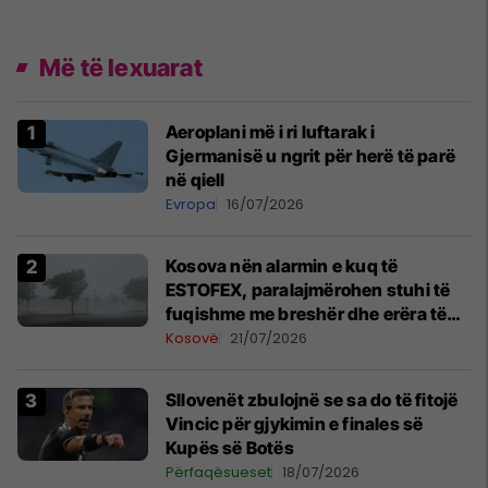
Më të lexuarat
Aeroplani më i ri luftarak i
Gjermanisë u ngrit për herë të parë
në qiell
Evropa
16/07/2026
Kosova nën alarmin e kuq të
ESTOFEX, paralajmërohen stuhi të
fuqishme me breshër dhe erëra të
forta
Kosovë
21/07/2026
Sllovenët zbulojnë se sa do të fitojë
Vincic për gjykimin e finales së
Kupës së Botës
Përfaqësueset
18/07/2026