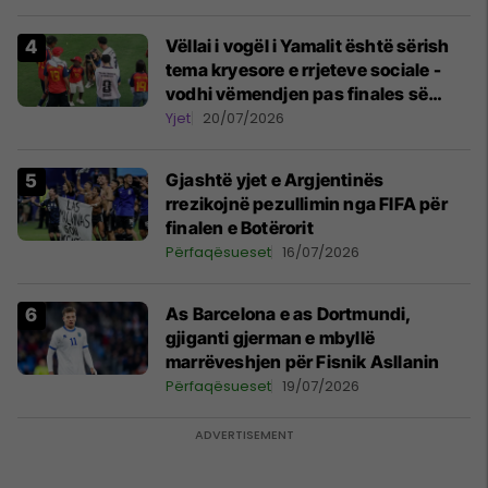
Vëllai i vogël i Yamalit është sërish
tema kryesore e rrjeteve sociale -
vodhi vëmendjen pas finales së
Kupës së Botës
Yjet
20/07/2026
Gjashtë yjet e Argjentinës
rrezikojnë pezullimin nga FIFA për
finalen e Botërorit
Përfaqësueset
16/07/2026
As Barcelona e as Dortmundi,
gjiganti gjerman e mbyllë
marrëveshjen për Fisnik Asllanin
Përfaqësueset
19/07/2026