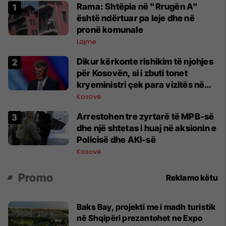
Rama: Shtëpia në "Rrugën A"
është ndërtuar pa leje dhe në
pronë komunale
Lajme
Dikur kërkonte rishikim të njohjes
për Kosovën, si i zbuti tonet
kryeministri çek para vizitës në
Beograd
Kosovë
Arrestohen tre zyrtarë të MPB-së
dhe një shtetas i huaj në aksionin e
Policisë dhe AKI-së
Kosovë
Promo
Reklamo këtu
Baks Bay, projekti me i madh turistik
në Shqipëri prezantohet ne Expo