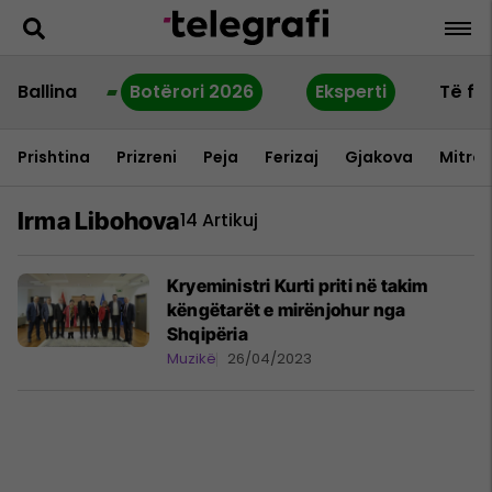
Ballina
Botërori 2026
Eksperti
Të fu
Prishtina
Prizreni
Peja
Ferizaj
Gjakova
Mitrov
Irma Libohova
14 Artikuj
Kryeministri Kurti priti në takim
këngëtarët e mirënjohur nga
Shqipëria
Muzikë
26/04/2023