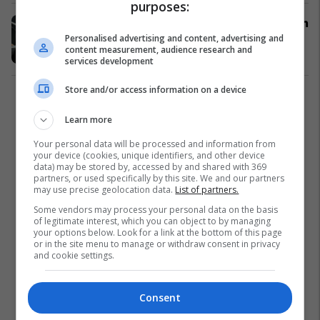
purposes:
Irma Libohova më në fund prezanton
bashkëshortin (Foto)
Personalised advertising and content, advertising and
content measurement, audience research and
Yjet
12/04/2016
services development
Store and/or access information on a device
1
Learn more
Your personal data will be processed and information from
your device (cookies, unique identifiers, and other device
data) may be stored by, accessed by and shared with 369
partners, or used specifically by this site. We and our partners
may use precise geolocation data.
List of partners.
Some vendors may process your personal data on the basis
of legitimate interest, which you can object to by managing
your options below. Look for a link at the bottom of this page
or in the site menu to manage or withdraw consent in privacy
and cookie settings.
Consent