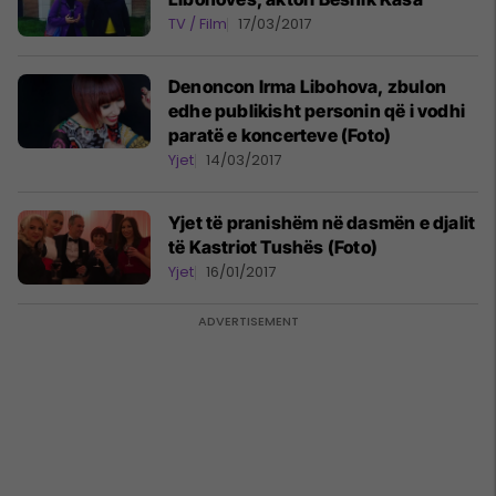
TV / Film
17/03/2017
Denoncon Irma Libohova, zbulon
edhe publikisht personin që i vodhi
paratë e koncerteve (Foto)
Yjet
14/03/2017
Yjet të pranishëm në dasmën e djalit
të Kastriot Tushës (Foto)
Yjet
16/01/2017