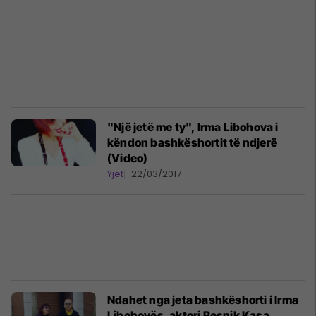
"Një jetë me ty", Irma Libohova i
këndon bashkëshortit të ndjerë
(Video)
Yjet
22/03/2017
Ndahet nga jeta bashkëshorti i Irma
Libohovës, aktori Besnik Kasa