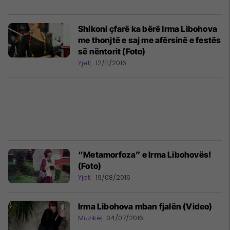
Shikoni çfarë ka bërë Irma Libohova
me thonjtë e saj me afërsinë e festës
së nëntorit (Foto)
Yjet
12/11/2016
“Metamorfoza” e Irma Libohovës!
(Foto)
Yjet
19/08/2016
Irma Libohova mban fjalën (Video)
Muzikë
04/07/2016