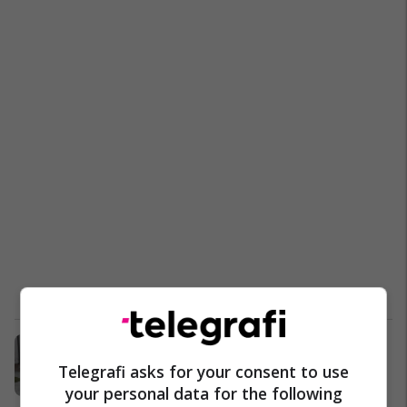
Irma rrëfen vështirësitë për të
siguruar veshje në fillim të karrierës
Telegrafi asks for your consent to use
Yjet
25/05/2016
your personal data for the following