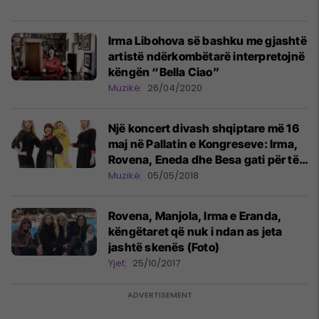
Irma Libohova së bashku me gjashtë
artistë ndërkombëtarë interpretojnë
këngën “Bella Ciao”
Muzikë
26/04/2020
Një koncert divash shqiptare më 16
maj në Pallatin e Kongreseve: Irma,
Rovena, Eneda dhe Besa gati për të
shkëlqyer
Muzikë
05/05/2018
Rovena, Manjola, Irma e Eranda,
këngëtaret që nuk i ndan as jeta
jashtë skenës (Foto)
Yjet
25/10/2017