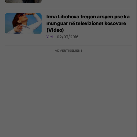
Irma Libohova tregon arsyen pse ka
munguar në televizionet kosovare
(Video)
Yjet
02/07/2016