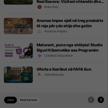
Real Kosova: Vizitoni shtandin dhe
zbuloni mundësitë e investimit
Baks Bay
Ananas Impex sjell në treg produkte
të reja për çdo shije dhe gatim
Ananas Impex
Maturant, puno nga shtëpia! Studio
Siguri Kibernetike ose Programim
Cacttus Education
Oferta e Korrikut në FAFA Sun
Fafa Resorts
Jobs
Real Estate