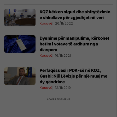
KQZ kërkon siguri dhe shfrytëzimin
e shkollave për zgjedhjet në veri
Kosovë
26/11/2022
Dyshime për manipulime, kërkohet
hetim i votave të ardhura nga
diaspora
Kosovë
16/11/2021
Përfaqësuesi i PDK-së në KQZ,
Gashi: Një Lëvizje për një muaj me
dy qëndrime
Kosovë
12/11/2019