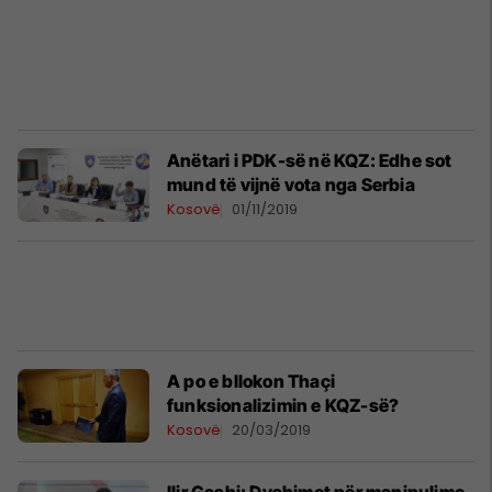
Anëtari i PDK-së në KQZ: Edhe sot
mund të vijnë vota nga Serbia
Kosovë
01/11/2019
A po e bllokon Thaçi
funksionalizimin e KQZ-së?
Kosovë
20/03/2019