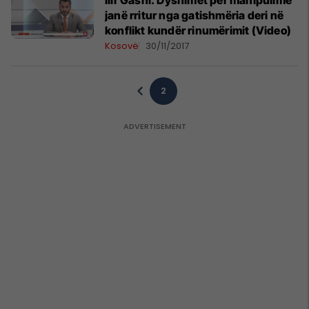
Ilir Gashi: Dyshimet për manipulime
janë rritur nga gatishmëria deri në
konflikt kundër rinumërimit (Video)
Kosovë
30/11/2017
2