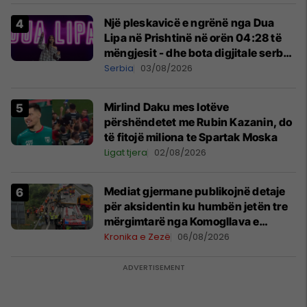
Një pleskavicë e ngrënë nga Dua
Lipa në Prishtinë në orën 04:28 të
mëngjesit - dhe bota digjitale serbe
shpall gjendjen e luftës
Serbia
03/08/2026
Mirlind Daku mes lotëve
përshëndetet me Rubin Kazanin, do
të fitojë miliona te Spartak Moska
Ligat tjera
02/08/2026
Mediat gjermane publikojnë detaje
për aksidentin ku humbën jetën tre
mërgimtarë nga Komogllava e
Ferizajt
Kronika e Zezë
06/08/2026