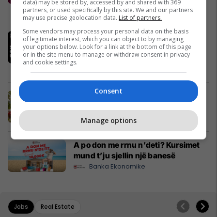
data) may be stored by, accessed by and shared with 369
Telegrafi Jobs
partners, or used specifically by this site. We and our partners
may use precise geolocation data.
List of partners.
Some vendors may process your personal data on the basis
IPKO, Sponsor i Artë i DokuFest
of legitimate interest, which you can object to by managing
2026, mbështet filmin dhe
your options below. Look for a link at the bottom of this page
or in the site menu to manage or withdraw consent in privacy
frymëzon gjeneratën e re të
and cookie settings.
krijuesve
IPKO
Consent
Pashtetat MEKA - zgjedhje praktike
për mëngjes, piknik dhe rrugë
MEKA HALAL FOOD
Manage options
A po don me rrnu n’deti? Kursimet
mund t’ju sjellin një banesë
Banka Ekonomike
Jobs
Real Estate