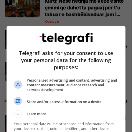
Kurti: Nëse hedhja me vezë është
çmimi që duhet ta paguaj për t’u
takuar e bashkëbiseduar jam i
lumtur ta bëj këtë
Kosovë
Kurti pas takimit me Abdixhikun:
Kemi dallim drastik mes rezultatit
zgjedhor dhe kërkesave të LDK-së
Telegrafi asks for your consent to use
Politikë
your personal data for the following
Deda: Nëse deri nesër nuk
purposes:
konstituohet Kuvendi, të gjithë
deputetët do të bëjnë shkelje të
Personalised advertising and content, advertising and
content measurement, audience research and
rëndë kushtetuese
Politikë
services development
Promo
Reklamo këtu
Store and/or access information on a device
Learn more
Konkurset e javës në Telegrafi Jobs:
Your personal data will be processed and information from
Mundësi të reja për zhvillimin tuaj
your device (cookies, unique identifiers, and other device
profesional