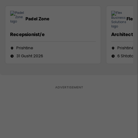
Padel Zone
Flex 
Recepsionist/e
Architect
Prishtine
Prishtinë
31 Gusht 2026
6 Shtator 