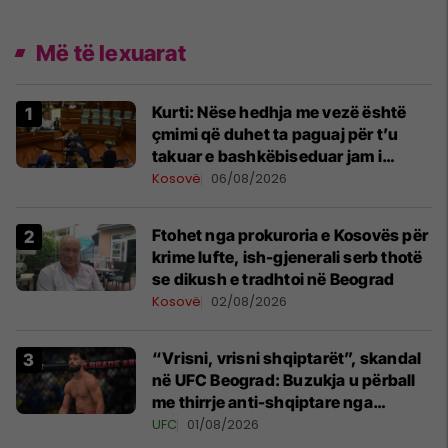
Më të lexuarat
Kurti: Nëse hedhja me vezë është
çmimi që duhet ta paguaj për t’u
takuar e bashkëbiseduar jam i
lumtur ta bëj këtë
Kosovë
06/08/2026
Ftohet nga prokuroria e Kosovës për
krime lufte, ish-gjenerali serb thotë
se dikush e tradhtoi në Beograd
Kosovë
02/08/2026
“Vrisni, vrisni shqiptarët”, skandal
në UFC Beograd: Buzukja u përball
me thirrje anti-shqiptare nga
tribunat
UFC
01/08/2026