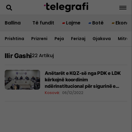
Ballina
Të fundit
Lajme
Botë
Ekono
Prishtina
Prizreni
Peja
Ferizaj
Gjakova
Mitrov
Ilir Gashi
22 Artikuj
Anëtarët e KQZ-së nga PDK e LDK
kërkojnë koordinim
ndërinstitucional për sigurinë e
procesit zgjedhor
Kosovë
06/12/2022