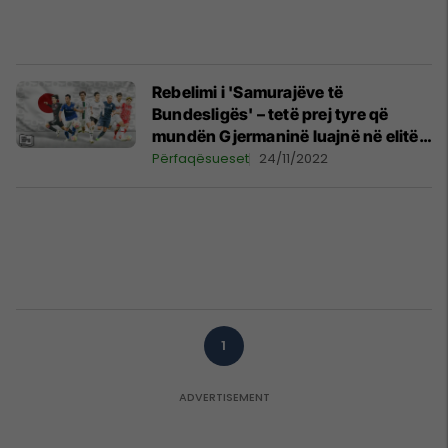
Rebelimi i 'Samurajëve të
Bundesligës' – tetë prej tyre që
mundën Gjermaninë luajnë në elitën
e futbollit të këtij vendi
Përfaqësueset
24/11/2022
1