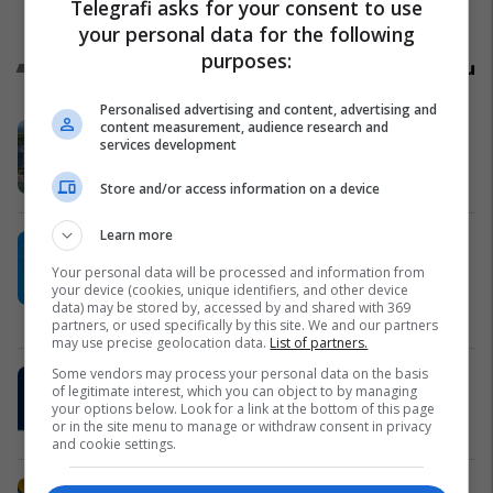
Telegrafi asks for your consent to use
Politikë
your personal data for the following
purposes:
Promo
Reklamo këtu
Personalised advertising and content, advertising and
content measurement, audience research and
Holiday In 2 – banesa juaj për
services development
pushime pranë detit
Edil Project
Store and/or access information on a device
Learn more
Plan B – reklamoni biznesin tuaj aty
ku është audienca shqiptare në
Your personal data will be processed and information from
your device (cookies, unique identifiers, and other device
Zvicër
data) may be stored by, accessed by and shared with 369
Plan B
partners, or used specifically by this site. We and our partners
may use precise geolocation data.
List of partners.
Some vendors may process your personal data on the basis
Sigurimi i biznesit me NOVATRA
of legitimate interest, which you can object to by managing
Vermögensberatung AG
your options below. Look for a link at the bottom of this page
or in the site menu to manage or withdraw consent in privacy
NOVATRA
and cookie settings.
IMAX/ Cineplexx në Albi Mall, thyen