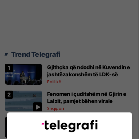
Trend Telegrafi
Gjithçka që ndodhi në Kuvendin e
jashtëzakonshëm të LDK-së
Politikë
Fenomen i çuditshëm në Gjirin e
Lalzit, pamjet bëhen virale
Shqipëri
"Nëse është përfshirë, ka gabuar
rëndë, nuk i falet", Abdixhiku i çon
“selam” Përparim Ramës