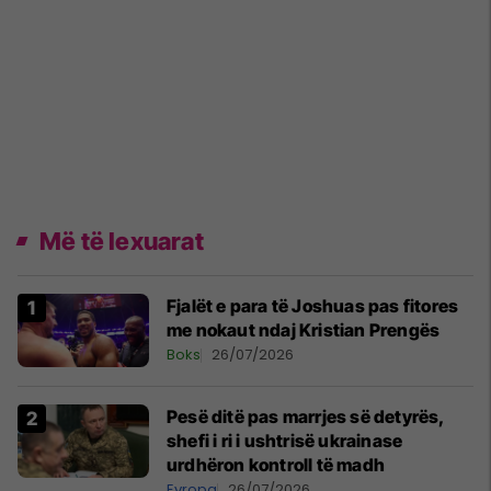
Më të lexuarat
Fjalët e para të Joshuas pas fitores
me nokaut ndaj Kristian Prengës
Boks
26/07/2026
Pesë ditë pas marrjes së detyrës,
shefi i ri i ushtrisë ukrainase
urdhëron kontroll të madh
Evropa
26/07/2026