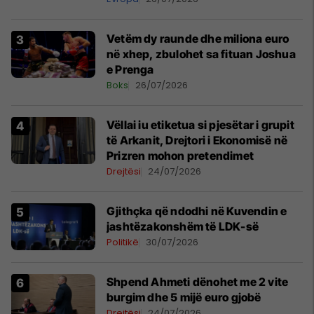
Vetëm dy raunde dhe miliona euro
në xhep, zbulohet sa fituan Joshua
e Prenga
Boks
26/07/2026
Vëllai iu etiketua si pjesëtar i grupit
të Arkanit, Drejtori i Ekonomisë në
Prizren mohon pretendimet
Drejtësi
24/07/2026
Gjithçka që ndodhi në Kuvendin e
jashtëzakonshëm të LDK-së
Politikë
30/07/2026
Shpend Ahmeti dënohet me 2 vite
burgim dhe 5 mijë euro gjobë
Drejtësi
24/07/2026