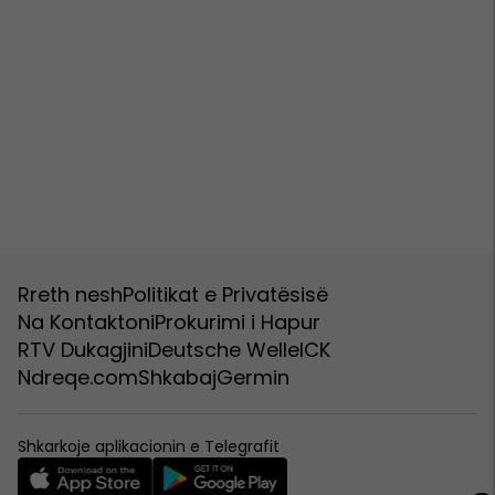
Rreth nesh
Politikat e Privatësisë
Na Kontaktoni
Prokurimi i Hapur
RTV Dukagjini
Deutsche Welle
ICK
Ndreqe.com
Shkabaj
Germin
Shkarkoje aplikacionin e Telegrafit