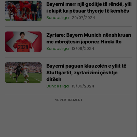
Bayerni merr një goditje të rëndë, ylli
i ekipit ka pësuar thyerje të këmbës
Bundesliga
29/07/2024
Zyrtare: Bayern Munich nënshkruan
me mbrojtësin japonez Hiroki Ito
Bundesliga
13/06/2024
Bayerni paguan klauzolën e yllit të
Stuttgartit, zyrtarizimi çështje
ditësh
Bundesliga
13/06/2024