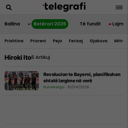
Ballina
Botërori 2026
Të fundit
Lajme
Prishtina
Prizreni
Peja
Ferizaj
Gjakova
Mitrov
Hiroki Ito
5 Artikuj
Revolucion te Bayerni, planifikohen
shtatë largime në verë
Bundesliga
30/04/2026