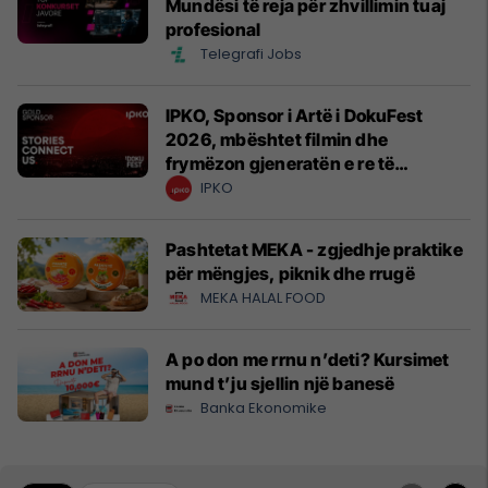
Mundësi të reja për zhvillimin tuaj
profesional
Telegrafi Jobs
IPKO, Sponsor i Artë i DokuFest
2026, mbështet filmin dhe
frymëzon gjeneratën e re të
krijuesve
IPKO
Pashtetat MEKA - zgjedhje praktike
për mëngjes, piknik dhe rrugë
MEKA HALAL FOOD
A po don me rrnu n’deti? Kursimet
mund t’ju sjellin një banesë
Banka Ekonomike