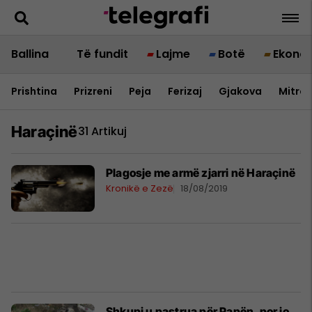
Ballina
Të fundit
Lajme
Botë
Ekono
Prishtina
Prizreni
Peja
Ferizaj
Gjakova
Mitrov
Haraçinë
31 Artikuj
Plagosje me armë zjarri në Haraçinë
Kronikë e Zezë
18/08/2019
Shkupi u pastrua për Papën, por jo