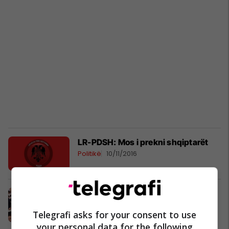
LR-PDSH: Mos i prekni shqiptarët
Politikë
10/11/2016
Zekiri dhe Zaev priten si heronj në
Haraçinë (Foto)
Telegrafi asks for your consent to use
Politikë
04/11/2016
your personal data for the following