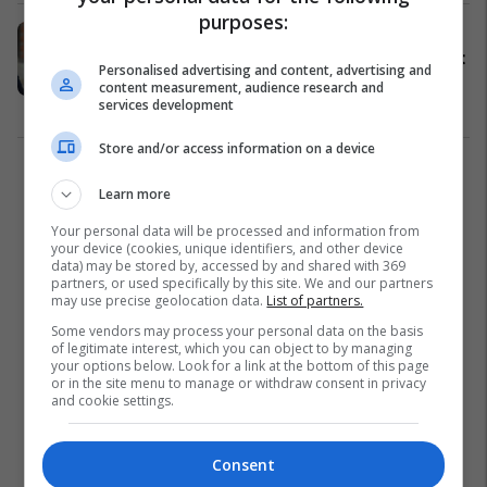
purposes:
Ndahen diplomat për arsim të
mesëm profesional për të moshuarit
Personalised advertising and content, advertising and
në Haraçinë
content measurement, audience research and
services development
Arsim
19/10/2016
Store and/or access information on a device
2
Learn more
Your personal data will be processed and information from
your device (cookies, unique identifiers, and other device
data) may be stored by, accessed by and shared with 369
partners, or used specifically by this site. We and our partners
may use precise geolocation data.
List of partners.
Some vendors may process your personal data on the basis
of legitimate interest, which you can object to by managing
your options below. Look for a link at the bottom of this page
or in the site menu to manage or withdraw consent in privacy
and cookie settings.
Consent