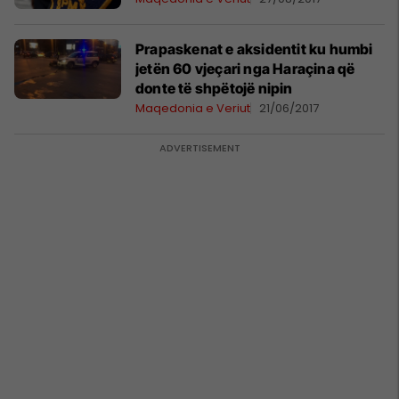
Prapaskenat e aksidentit ku humbi
jetën 60 vjeçari nga Haraçina që
donte të shpëtojë nipin
Maqedonia e Veriut
21/06/2017