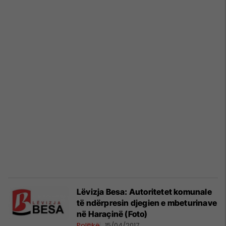
Lëvizja Besa: Autoritetet komunale
të ndërpresin djegien e mbeturinave
në Haraçinë (Foto)
Politikë
15/04/2017