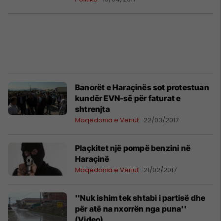
Banorët e Haraçinës sot protestuan
kundër EVN-së për faturat e
shtrenjta
Maqedonia e Veriut
22/03/2017
Plaçkitet një pompë benzini në
Haraçinë
Maqedonia e Veriut
21/02/2017
''Nuk ishim tek shtabi i partisë dhe
për atë na nxorrën nga puna''
(Video)