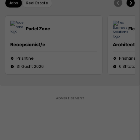
Jobs
Real Estate
Padel Zone
Flex 
Recepsionist/e
Architect
Prishtine
Prishtinë
31 Gusht 2026
6 Shtator 