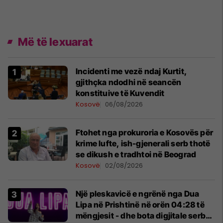
Më të lexuarat
Incidenti me vezë ndaj Kurtit,
gjithçka ndodhi në seancën
konstituive të Kuvendit
Kosovë
06/08/2026
Ftohet nga prokuroria e Kosovës për
krime lufte, ish-gjenerali serb thotë
se dikush e tradhtoi në Beograd
Kosovë
02/08/2026
Një pleskavicë e ngrënë nga Dua
Lipa në Prishtinë në orën 04:28 të
mëngjesit - dhe bota digjitale serbe