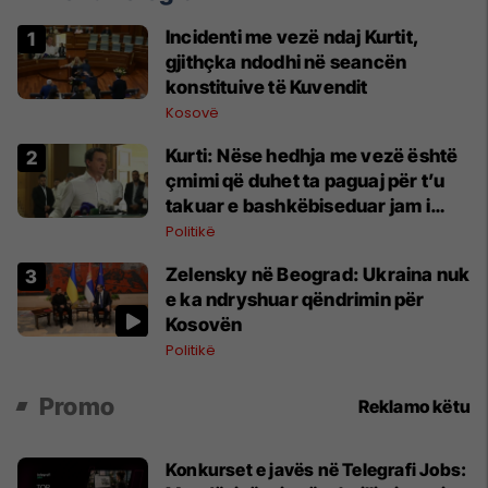
Incidenti me vezë ndaj Kurtit,
gjithçka ndodhi në seancën
konstituive të Kuvendit
Kosovë
Kurti: Nëse hedhja me vezë është
çmimi që duhet ta paguaj për t’u
takuar e bashkëbiseduar jam i
lumtur ta bëj këtë
Politikë
Zelensky në Beograd: Ukraina nuk
e ka ndryshuar qëndrimin për
Kosovën
Politikë
Promo
Reklamo këtu
Konkurset e javës në Telegrafi Jobs: