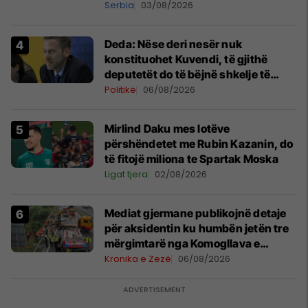
shpall gjendjen e luftës
Serbia
03/08/2026
Deda: Nëse deri nesër nuk
konstituohet Kuvendi, të gjithë
deputetët do të bëjnë shkelje të
rëndë kushtetuese
Politikë
06/08/2026
Mirlind Daku mes lotëve
përshëndetet me Rubin Kazanin, do
të fitojë miliona te Spartak Moska
Ligat tjera
02/08/2026
Mediat gjermane publikojnë detaje
për aksidentin ku humbën jetën tre
mërgimtarë nga Komogllava e
Ferizajt
Kronika e Zezë
06/08/2026