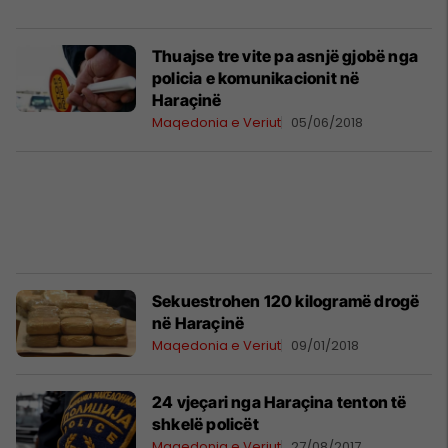
Thuajse tre vite pa asnjë gjobë nga
policia e komunikacionit në
Haraçinë
Maqedonia e Veriut
05/06/2018
Sekuestrohen 120 kilogramë drogë
në Haraçinë
Maqedonia e Veriut
09/01/2018
24 vjeçari nga Haraçina tenton të
shkelë policët
Maqedonia e Veriut
27/08/2017