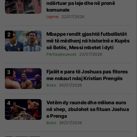
ndërtuar pa leje dhe në pronë
komunale
Lajme
22/07/2026
Mbappe rendit gjashtë futbollistët
më të mëdhenj në historinë e Kupës
së Botës, Messi mbetet i dyti
Përfaqësueset
23/07/2026
Fjalët e para të Joshuas pas fitores
me nokaut ndaj Kristian Prengës
Boks
26/07/2026
Vetëm dy raunde dhe miliona euro
në xhep, zbulohet sa fituan Joshua
e Prenga
Boks
26/07/2026