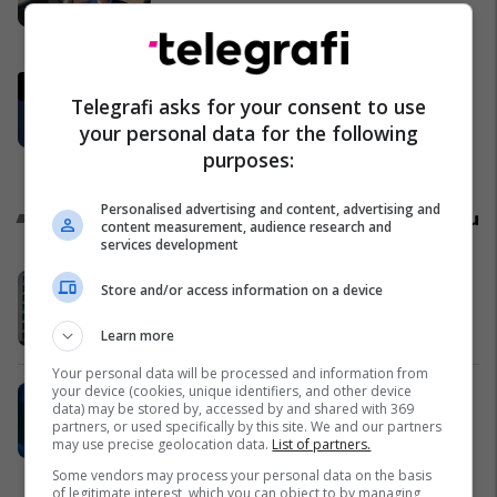
kundërshton mbajtjen e
Asamblesë Parlamentare të
Kosovë
OSBE-së në Beograd
Një i vdekur dhe një i lënduar pas
Telegrafi asks for your consent to use
rrëzimit të vinçit në një punishte
your personal data for the following
në Prishtinë
purposes:
Kosovë
Personalised advertising and content, advertising and
Promo
Reklamo këtu
content measurement, audience research and
services development
Një shtëpi në Kosovë - për ju dhe
Store and/or access information on a device
familjen tuaj
Mercom Company
Learn more
Your personal data will be processed and information from
your device (cookies, unique identifiers, and other device
Profesionet me rritjen më të shpejtë
data) may be stored by, accessed by and shared with 369
në botë janë pjesë e ofertës
partners, or used specifically by this site. We and our partners
akademike të UBT-së
may use precise geolocation data.
List of partners.
UBT
Some vendors may process your personal data on the basis
of legitimate interest, which you can object to by managing