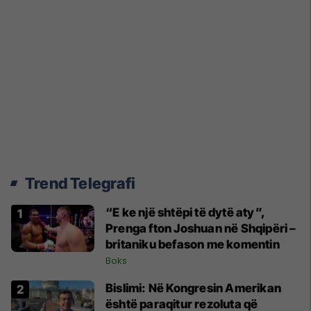
Trend Telegrafi
“E ke një shtëpi të dytë aty”,
Prenga fton Joshuan në Shqipëri –
britaniku befason me komentin
Boks
Bislimi: Në Kongresin Amerikan
është paraqitur rezoluta që