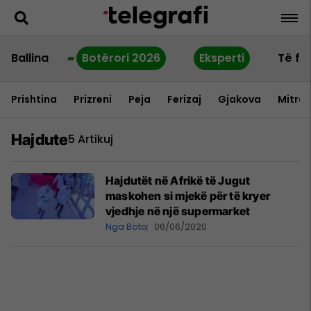
Ballina
Botërori 2026
Eksperti
Të fu
Prishtina
Prizreni
Peja
Ferizaj
Gjakova
Mitrov
Hajdute
5 Artikuj
Hajdutët në Afrikë të Jugut
maskohen si mjekë për të kryer
vjedhje në një supermarket
Nga Bota
06/06/2020