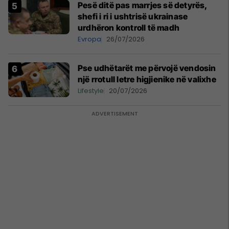
Pesë ditë pas marrjes së detyrës,
shefi i ri i ushtrisë ukrainase
urdhëron kontroll të madh
Evropa
26/07/2026
Pse udhëtarët me përvojë vendosin
një rrotull letre higjienike në valixhe
Lifestyle
20/07/2026