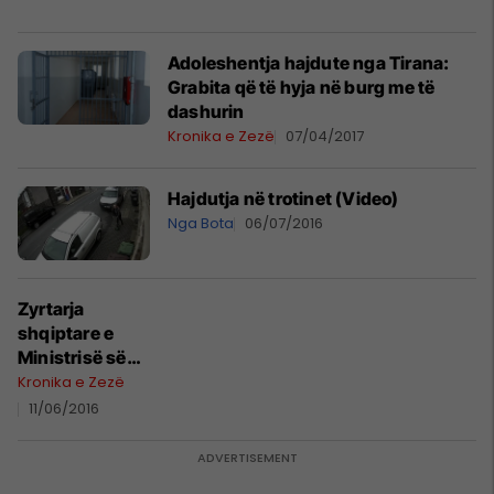
Adoleshentja hajdute nga Tirana:
Grabita që të hyja në burg me të
dashurin
Kronika e Zezë
07/04/2017
Hajdutja në trotinet (Video)
Nga Bota
06/07/2016
Zyrtarja
shqiptare e
Ministrisë së
Mjedisit, kapet
Kronika e Zezë
në Gjenevë
11/06/2016
duke vjedhur