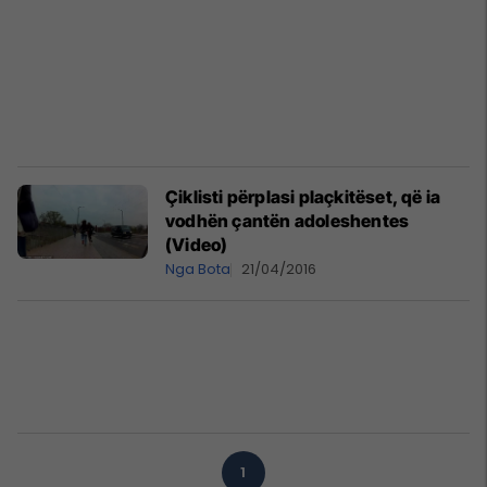
Çiklisti përplasi plaçkitëset, që ia
vodhën çantën adoleshentes
(Video)
Nga Bota
21/04/2016
1