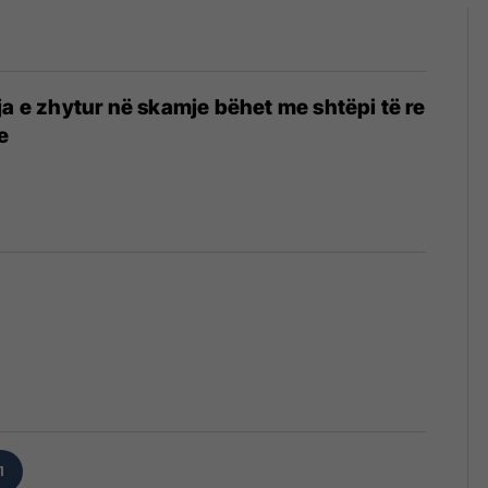
ja e zhytur në skamje bëhet me shtëpi të re
e
1