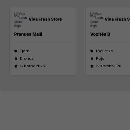
Viva Fresh Store
Viva Fresh S
Pranues Malli
Vozitës B
Tjera
Logjistikë
Drenas
Pejë
17 Korrik 2026
12 Korrik 2026