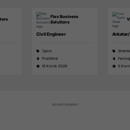
Flex Business
tore
V
Solutions
Civil Engineer
Arkatar
Tjera
Shërbi
Prishtinë
Feriza
16 Korrik 2026
5 Korr