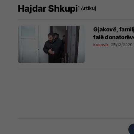
Hajdar Shkupi
1 Artikuj
Gjakovë, famil
falë donatorëv
Kosovë
25/12/2020