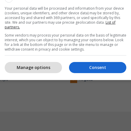
Your personal data will be processed and information from your device
(cookies, unique identifiers, and other device data) may be stored by,
accessed by and shared with 369 partners, or used specifically by this
site. We and our partners may use precise geolocation data.
List of
partners.
Some vendors may process your personal data on the basis of legitimate
interest, which you can object to by managing your options below. Look
for a link at the bottom of this page or in the site menu to manage or
withdraw consent in privacy and cookie settings.
 çdo ndeshje shijohet
Argeta sjell shijet e botë
Manage options
Consent
Argeta Mexico dhe Arget
hips
Argeta