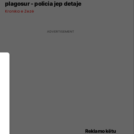
plagosur - policia jep detaje
Kronika e Zezë
Reklamo këtu