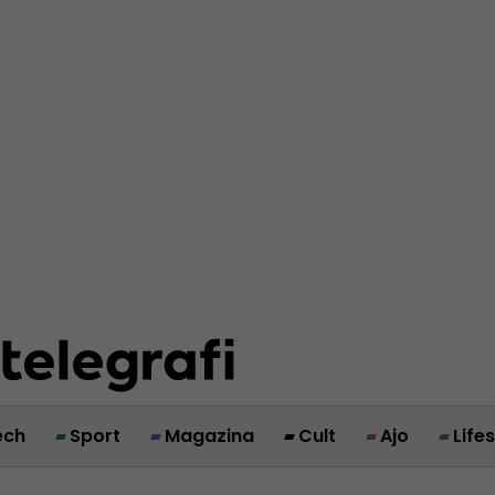
ech
Sport
Magazina
Cult
Ajo
Life