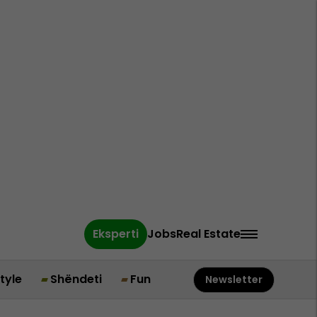
Eksperti
Jobs
Real Estate
style
Shëndeti
Fun
Newsletter