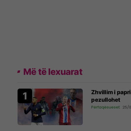
Më të lexuarat
Zhvillim i papr
pezullohet
Përfaqësueset
25/