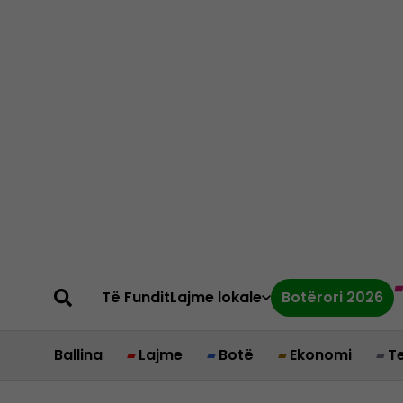
Të Fundit
Lajme lokale
Botërori 2026
Ballina
Lajme
Botë
Ekonomi
T