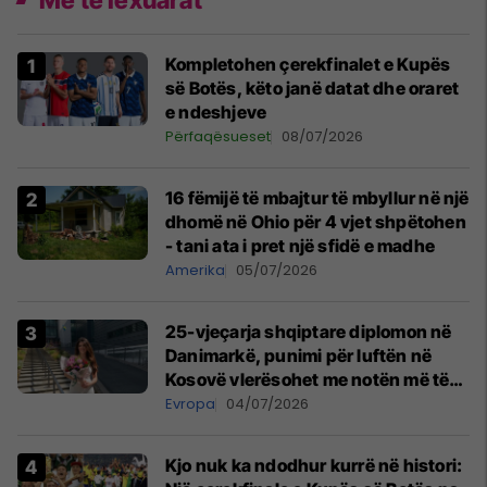
Më të lexuarat
Kompletohen çerekfinalet e Kupës
së Botës, këto janë datat dhe oraret
e ndeshjeve
Përfaqësueset
08/07/2026
16 fëmijë të mbajtur të mbyllur në një
dhomë në Ohio për 4 vjet shpëtohen
- tani ata i pret një sfidë e madhe
Amerika
05/07/2026
25-vjeçarja shqiptare diplomon në
Danimarkë, punimi për luftën në
Kosovë vlerësohet me notën më të
lartë
Evropa
04/07/2026
Kjo nuk ka ndodhur kurrë në histori: