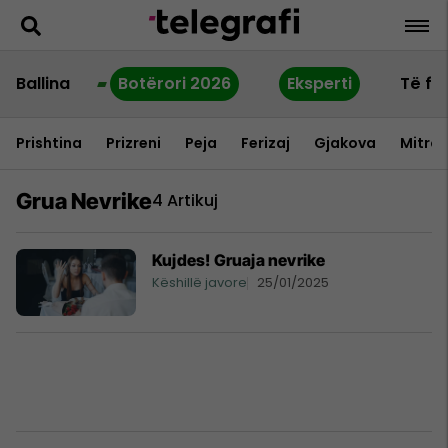
Ballina
Botërori 2026
Eksperti
Të fu
Prishtina
Prizreni
Peja
Ferizaj
Gjakova
Mitrov
Grua Nevrike
4 Artikuj
Kujdes! Gruaja nevrike
Këshillë javore
25/01/2025