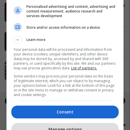
Hamburgeri ma kjut najher vjen këtë
Personalised advertising and content, advertising and
content measurement, audience research and
verë në Burger King
services development
Burger King
Store and/or access information on a device
Me ju në çdo kilometër - EXFIS
Learn more
EXFIS
Your personal data will be processed and information from
your device (cookies, unique identifiers, and other device
data) may be stored by, accessed by and shared with 369
partners, or used specifically by this site. We and our partners
Këtë verë, zgjidh FAFA-n
may use precise geolocation data.
List of partners.
Fafa Resort
Some vendors may process your personal data on the basis
of legitimate interest, which you can object to by managing
your options below. Look for a link at the bottom of this page
or in the site menu to manage or withdraw consent in privacy
and cookie settings.
Jobs
Real Estate
Consent
Viva Fresh Store
Viva 
Manage options