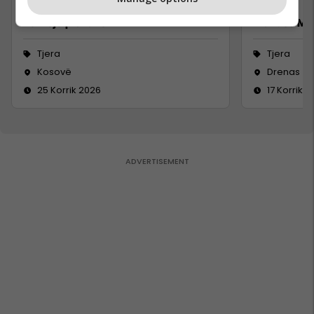
Përvojë praktike
Pranues Mal
Tjera
Tjera
Kosovë
Drenas
25 Korrik 2026
17 Korrik 