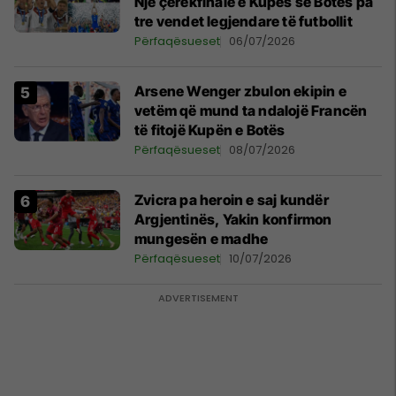
Një çerekfinale e Kupës së Botës pa
tre vendet legjendare të futbollit
Përfaqësueset
06/07/2026
Arsene Wenger zbulon ekipin e
vetëm që mund ta ndalojë Francën
të fitojë Kupën e Botës
Përfaqësueset
08/07/2026
Zvicra pa heroin e saj kundër
Argjentinës, Yakin konfirmon
mungesën e madhe
Përfaqësueset
10/07/2026