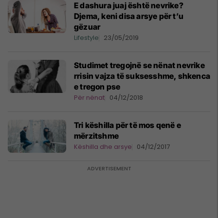
E dashura juaj është nevrike?
Djema, keni disa arsye për t’u
gëzuar
Lifestyle
23/05/2019
Studimet tregojnë se nënat nevrike
rrisin vajza të suksesshme, shkenca
e tregon pse
Për nënat
04/12/2018
Tri këshilla për të mos qenë e
mërzitshme
Këshilla dhe arsye
04/12/2017