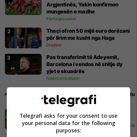
Argjentinës, Yakin konfirmon
mungesën e madhe
Përfaqësueset
Thaçi ofron 50 mijë euro dorëzani
për lirim me kusht nga Haga
Drejtësi
Pas transferimit të Adeyemit,
Barcelona i vendos në shitje dy
yjet e skuadrës
Ndërkombëtare
Promo
Reklamo këtu
APR mendon për ju, diasporë –
Telegrafi asks for your consent to use
mirësevini në shtëpi!
your personal data for the following
APR - Asistencë E Përgjithshme Rrugore
purposes: