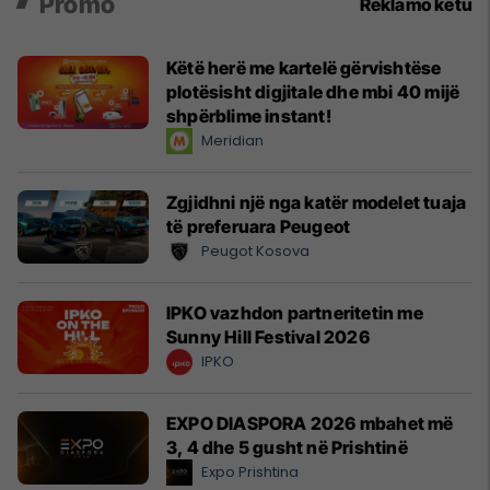
Promo
Reklamo këtu
Këtë herë me kartelë gërvishtëse
plotësisht digjitale dhe mbi 40 mijë
shpërblime instant!
Meridian
Zgjidhni një nga katër modelet tuaja
të preferuara Peugeot
Peugot Kosova
IPKO vazhdon partneritetin me
Sunny Hill Festival 2026
IPKO
EXPO DIASPORA 2026 mbahet më
3, 4 dhe 5 gusht në Prishtinë
Expo Prishtina