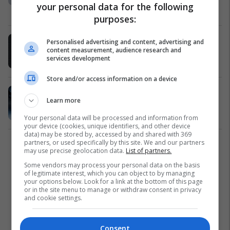
your personal data for the following
Të Tjera
15/03/2019
purposes:
Vazhdon rënia e temperaturave - si
Personalised advertising and content, advertising and
content measurement, audience research and
të kujdeseni për makinën tuaj
services development
Auto Lajme
09/01/2019
Store and/or access information on a device
Përgatitja e makinës për sezonin e
Learn more
dimrit (Foto/Video)
Auto Lajme
26/10/2018
Your personal data will be processed and information from
your device (cookies, unique identifiers, and other device
data) may be stored by, accessed by and shared with 369
partners, or used specifically by this site. We and our partners
1
may use precise geolocation data.
List of partners.
Some vendors may process your personal data on the basis
of legitimate interest, which you can object to by managing
your options below. Look for a link at the bottom of this page
or in the site menu to manage or withdraw consent in privacy
and cookie settings.
Consent