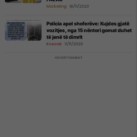
Marketing
16/11/2020
Policia apel shoferëve: Kujdes gjatë
vozitjes, nga 15 nëntori gomat duhet
të jenë të dimrit
Kosovë
11/11/2020