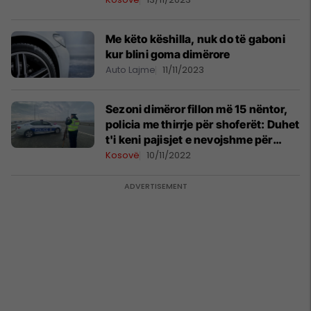
Me këto këshilla, nuk do të gaboni
kur blini goma dimërore
Auto Lajme
11/11/2023
Sezoni dimëror fillon më 15 nëntor,
policia me thirrje për shoferët: Duhet
t'i keni pajisjet e nevojshme për
ngasje
Kosovë
10/11/2022