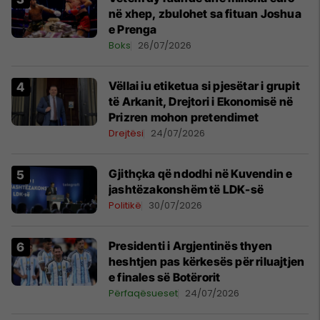
në xhep, zbulohet sa fituan Joshua
e Prenga
Boks
26/07/2026
Vëllai iu etiketua si pjesëtar i grupit
të Arkanit, Drejtori i Ekonomisë në
Prizren mohon pretendimet
Drejtësi
24/07/2026
Gjithçka që ndodhi në Kuvendin e
jashtëzakonshëm të LDK-së
Politikë
30/07/2026
Presidenti i Argjentinës thyen
heshtjen pas kërkesës për riluajtjen
e finales së Botërorit
Përfaqësueset
24/07/2026