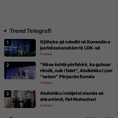
Trend Telegrafi
Gjithçka që ndodhi në Kuvendin e
jashtëzakonshëm të LDK-së
Politikë
"Nëse është përfshirë, ka gabuar
rëndë, nuk i falet", Abdixhiku i çon
“selam” Përparim Ramës
Politikë
Abdixhiku i mbijetoi nismës së
shkarkimit, flet Muhaxheri
Politikë