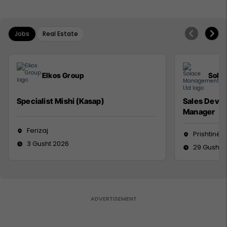
Jobs
Real Estate
Elkos Group
Sola
Specialist Mishi (Kasap)
Sales Deve
Manager
Ferizaj
Prishtinë
3 Gusht 2026
29 Gusht 