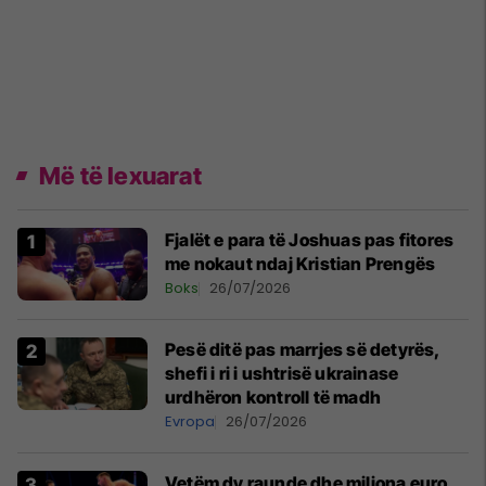
Më të lexuarat
Fjalët e para të Joshuas pas fitores
me nokaut ndaj Kristian Prengës
Boks
26/07/2026
Pesë ditë pas marrjes së detyrës,
shefi i ri i ushtrisë ukrainase
urdhëron kontroll të madh
Evropa
26/07/2026
Vetëm dy raunde dhe miliona euro