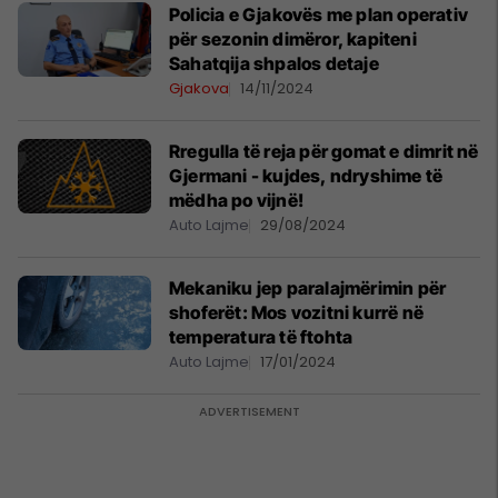
Policia e Gjakovës me plan operativ
për sezonin dimëror, kapiteni
Sahatqija shpalos detaje
Gjakova
14/11/2024
Rregulla të reja për gomat e dimrit në
Gjermani - kujdes, ndryshime të
mëdha po vijnë!
Auto Lajme
29/08/2024
Mekaniku jep paralajmërimin për
shoferët: Mos vozitni kurrë në
temperatura të ftohta
Auto Lajme
17/01/2024