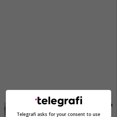
Përfundon sezona dimërore, nga sot
gomat e dimrit nuk janë të
Telegrafi asks for your consent to use
obligueshme