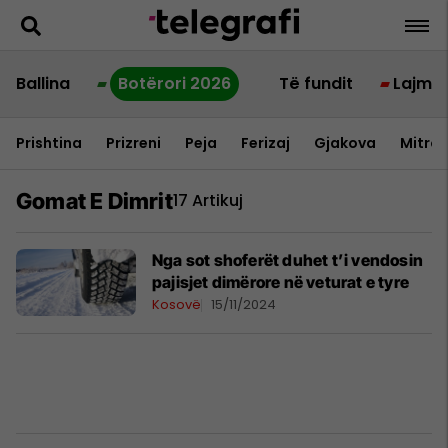
Ballina
Botërori 2026
Të fundit
Lajme
Prishtina
Prizreni
Peja
Ferizaj
Gjakova
Mitrov
Gomat E Dimrit
17 Artikuj
Nga sot shoferët duhet t’i vendosin
pajisjet dimërore në veturat e tyre
Kosovë
15/11/2024