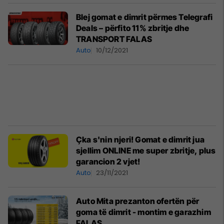
Blej gomat e dimrit përmes Telegrafi
Deals – përfito 11% zbritje dhe
TRANSPORT FALAS
Auto
10/12/2021
Çka s'nin njeri! Gomat e dimrit jua
sjellim ONLINE me super zbritje, plus
garancion 2 vjet!
Auto
23/11/2021
Auto Mita prezanton ofertën për
goma të dimrit - montim e garazhim
FALAS