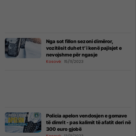
Nga sot fillon sezoni dimëror,
vozitësit duhet t’i kenë pajisjet e
nevojshme për ngasje
Kosovë
15/11/2023
Policia apelon vendosjen e gomave
të dimrit - pas kalimit të afatit deri në
300 euro gjobë
Kosovë
13/11/2023