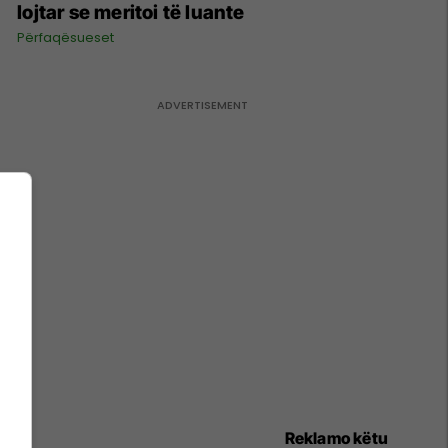
lojtar se meritoi të luante
Përfaqësueset
Reklamo këtu