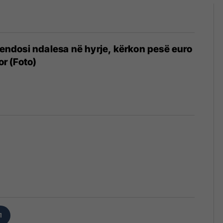
 vendosi ndalesa në hyrje, kërkon pesë euro
or (Foto)
8
1