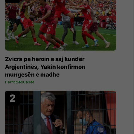
Zvicra pa heroin e saj kundër
Argjentinës, Yakin konfirmon
mungesën e madhe
Përfaqësueset