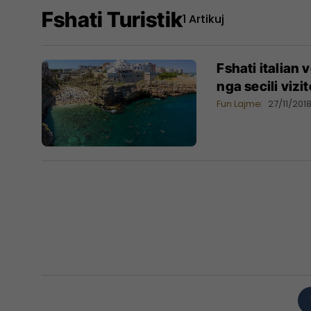
Fshati Turistik
1 Artikuj
Fshati italian
nga secili vizit
Fun Lajme
27/11/201