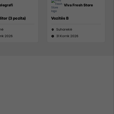
elegrafi
Viva Fresh Store
itor (3 pozita)
Vozitës B
inë
Suharekë
rik 2026
31 Korrik 2026