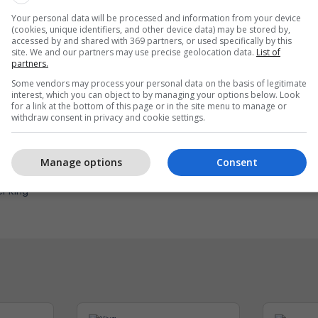
Your personal data will be processed and information from your device
(cookies, unique identifiers, and other device data) may be stored by,
accessed by and shared with 369 partners, or used specifically by this
site. We and our partners may use precise geolocation data.
List of
partners.
Some vendors may process your personal data on the basis of legitimate
interest, which you can object to by managing your options below. Look
for a link at the bottom of this page or in the site menu to manage or
withdraw consent in privacy and cookie settings.
eri ma kjut najher vjen
Me ju në çdo kilometër 
Manage options
Consent
rë në Burger King
EXFIS
r King