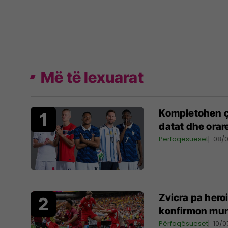
Më të lexuarat
Kompletohen çe
datat dhe orar
Përfaqësueset
08/
Zvicra pa hero
konfirmon mu
Përfaqësueset
10/0