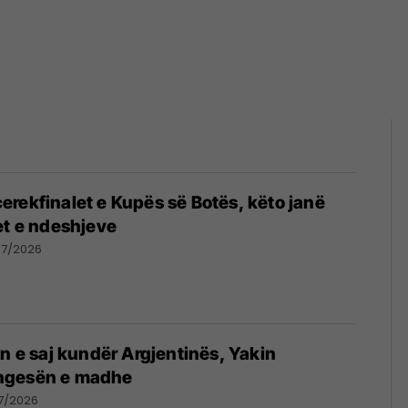
rekfinalet e Kupës së Botës, këto janë
et e ndeshjeve
07/2026
in e saj kundër Argjentinës, Yakin
ngesën e madhe
7/2026