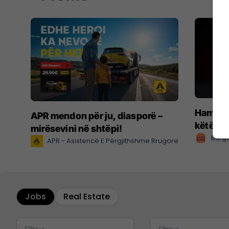
Hamburg
APR mendon për ju, diasporë –
këtë ve
mirësevini në shtëpi!
Burge
APR - Asistencë E Përgjithshme Rrugore
Jobs
Real Estate