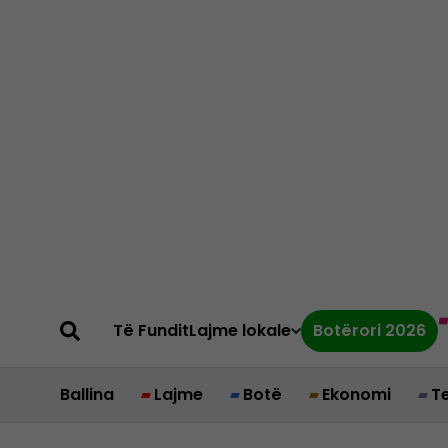
Të Fundit
Lajme lokale
Botërori 2026
Ballina
Lajme
Botë
Ekonomi
T