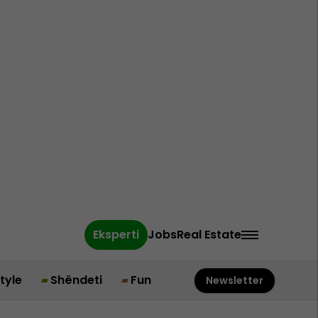
Eksperti
Jobs
Real Estate
style
Shëndeti
Fun
Newsletter