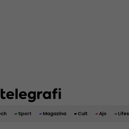
ech
Sport
Magazina
Cult
Ajo
Life