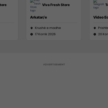
tore
Viva Fresh Store
T
Arkatar/e
Video Ed
Krushë e madhe
Prisht
17 Korrik 2026
20 Kor