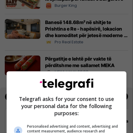
Burger King
Banesë 148.68m² në shitje te
Prishtina e Re - hapësirë, lokacion
dhe komoditet për jetesë moderne
#13551
Pro Real Estate
Përgatitje e lehtë për vakte të
përditshme me sallamet MEKA
MEKA HALAL FOOD
Jobs
Real Estate
Telegrafi asks for your consent to use
your personal data for the following
purposes:
Flex Solutions
staff
Personalised advertising and content, advertising and
content measurement, audience research and