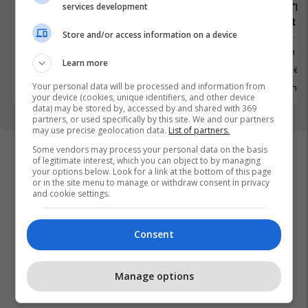
Architect
services development
Trajnim The
of Insight
Store and/or access information on a device
Arkitekturë dhe Dizajn
Trajnim d
Learn more
Prishtinë
Prishtinë
1 Korrik 2026
Your personal data will be processed and information from
9 Qershor
your device (cookies, unique identifiers, and other device
data) may be stored by, accessed by and shared with 369
partners, or used specifically by this site. We and our partners
may use precise geolocation data.
List of partners.
Some vendors may process your personal data on the basis
of legitimate interest, which you can object to by managing
your options below. Look for a link at the bottom of this page
or in the site menu to manage or withdraw consent in privacy
and cookie settings.
Consent
Manage options