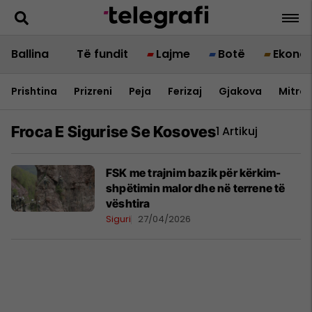
Ballina
Të fundit
Lajme
Botë
Ekono
Prishtina
Prizreni
Peja
Ferizaj
Gjakova
Mitrov
Froca E Sigurise Se Kosoves
1 Artikuj
FSK me trajnim bazik për kërkim-
shpëtimin malor dhe në terrene të
vështira
Siguri
27/04/2026