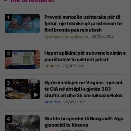
Provoni metodën ushtarake për të
fjetur, një teknikë që ju ndihmon të
flini brenda pak minutash
Gjendjet shëndetësore
26/05/2026
Hapet aplikimi për subvencionimin e
punëtorëve të sektorit privat
Financa
28/05/2026
Gjatë bastisjes në Virginia, zyrtarit
të CIA në shtëpi iu gjetën 303
shufra ari dhe 35 orë luksoze Rolex
Amerika
28/05/2026
Grafite në qendër të Beogradit: Nga
gjenocidi te Kosova