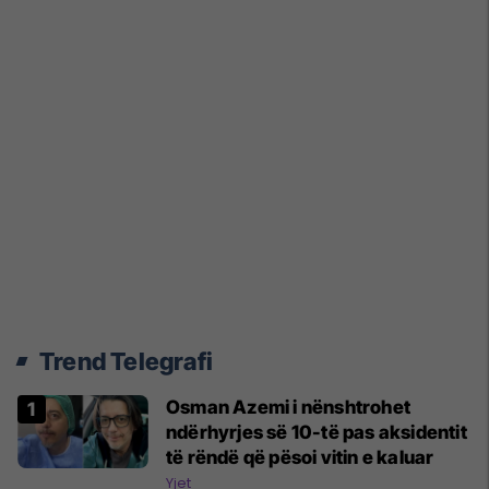
Trend Telegrafi
Osman Azemi i nënshtrohet
ndërhyrjes së 10-të pas aksidentit
të rëndë që pësoi vitin e kaluar
Yjet