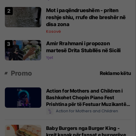
Mot i paqëndrueshëm - priten
reshje shiu, rrufe dhe breshër në
disa zona
Kosovë
Amir Rrahmani i propozon
martesë Drita Stubllës në Sicili
Yjet
Promo
Reklamo këtu
Action for Mothers and Children i
Bashkohet Chopin Piano Fest
Prishtina për të Festuar Muzikantët
e Rinj më 3 qershor
Action for Mothers and Children
Baby Burgers nga Burger King -
krejt kapak për fansat e burgerëve