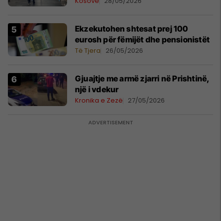
Kosovë
28/05/2026
Ekzekutohen shtesat prej 100
eurosh për fëmijët dhe pensionistët
Të Tjera
26/05/2026
Gjuajtje me armë zjarri në Prishtinë,
një i vdekur
Kronika e Zezë
27/05/2026