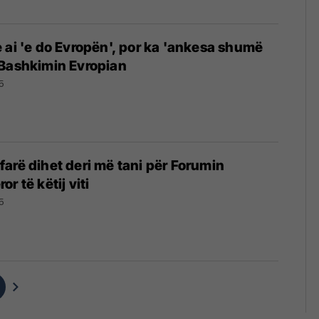
 ai 'e do Evropën', por ka 'ankesa shumë
 Bashkimin Evropian
5
arë dihet deri më tani për Forumin
r të këtij viti
5