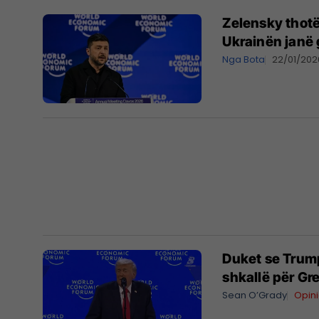
Zelensky thotë
Ukrainën janë 
Nga Bota
22/01/202
Duket se Trum
shkallë për Gr
Sean O’Grady
Opin