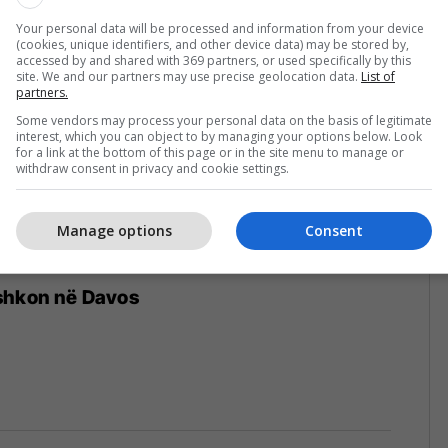
Your personal data will be processed and information from your device
(cookies, unique identifiers, and other device data) may be stored by,
accessed by and shared with 369 partners, or used specifically by this
site. We and our partners may use precise geolocation data.
List of
partners.
Some vendors may process your personal data on the basis of legitimate
interest, which you can object to by managing your options below. Look
for a link at the bottom of this page or in the site menu to manage or
withdraw consent in privacy and cookie settings.
Manage options
Consent
shkon në Davos