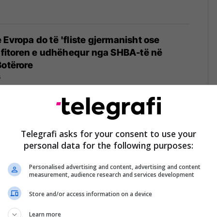
 Evropa do të 'fliste gjermanisht ose
a fitoren e udhëhequr nga SHBA-të në
Botërore
6
aratën më të qartë deri më tani -
dorimin e forcës për të marrë Grenlandën
Telegrafi asks for your consent to use your
personal data for the following purposes:
6
Personalised advertising and content, advertising and content
measurement, audience research and services development
Store and/or access information on a device
 tallet me Vuçiqin: Ti me patate e djathë në
 Kurti po mban fjalime në Shtëpinë e
Learn more