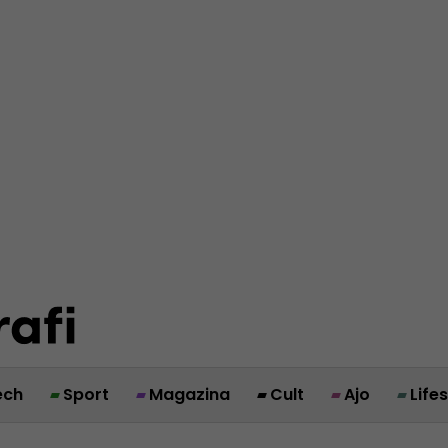
ech
Sport
Magazina
Cult
Ajo
Life