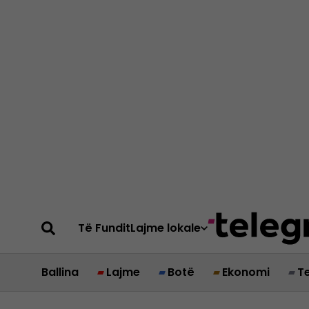
Të Fundit
Lajme lokale
Ballina
Lajme
Botë
Ekonomi
T