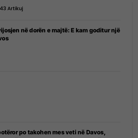
43 Artikuj
ijosjen në dorën e majtë: E kam goditur një
vos
6
 botëror po takohen mes veti në Davos,