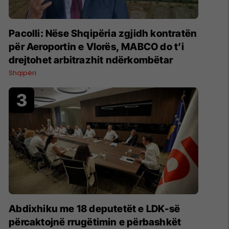
Pacolli: Nëse Shqipëria zgjidh kontratën
për Aeroportin e Vlorës, MABCO do t’i
drejtohet arbitrazhit ndërkombëtar
Shqipëri
Abdixhiku me 18 deputetët e LDK-së
përcaktojnë rrugëtimin e përbashkët