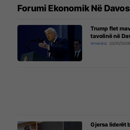
Forumi Ekonomik Në Davos
Trump flet mav
tavolinë në Da
Amerika
23/01/202
Gjersa liderët