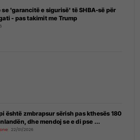
 se 'garancitë e sigurisë' të SHBA-së për
gati - pas takimit me Trump
6
pi është zmbrapsur sërish pas kthesës 180
enlandën, dhe mendoj se e di pse ...
ione
22/01/2026