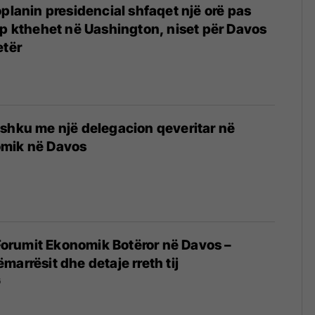
oplanin presidencial shfaqet një orë pas
mp kthehet në Uashington, niset për Davos
etër
shku me një delegacion qeveritar në
mik në Davos
i Forumit Ekonomik Botëror në Davos –
marrësit dhe detaje rreth tij
6