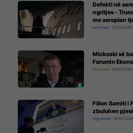
Defekti në aer
ngritjes - Tru
me aeroplan tj
Amerika
21/01/2026
Mickoski së ba
Forumin Ekono
Ekonomi
19/01/2026
Fillon Samiti 
zbulohen pjesë
Nga Bota
19/01/202