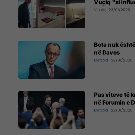
Vuçiq "si infl
Virale
23/01/2026
Bota nuk është
në Davos
Evropa
22/01/2026
Pas viteve të k
në Forumin e D
Evropa
22/01/2026