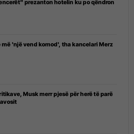
uencerët" prezanton hotelin ku po qëndron
 më 'një vend komod', tha kancelari Merz
ritikave, Musk merr pjesë për herë të parë
avosit