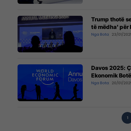
Trump thotë se
të mëdha' për
Nga Bota
23/01/202
Davos 2025: Çf
Ekonomik Botëro
Nga Bota
20/01/202
1