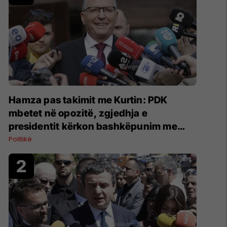
Hamza pas takimit me Kurtin: PDK
mbetet në opozitë, zgjedhja e
presidentit kërkon bashkëpunim me
LVV-në
Politikë