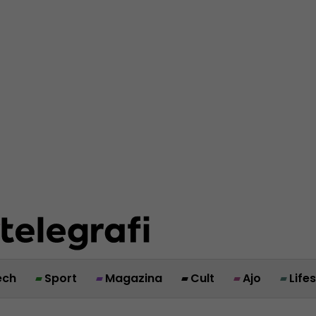
ech
Sport
Magazina
Cult
Ajo
Life