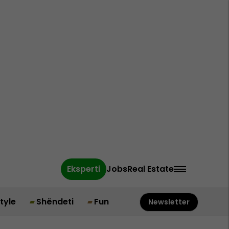
Eksperti
Jobs
Real Estate
style
Shëndeti
Fun
Newsletter