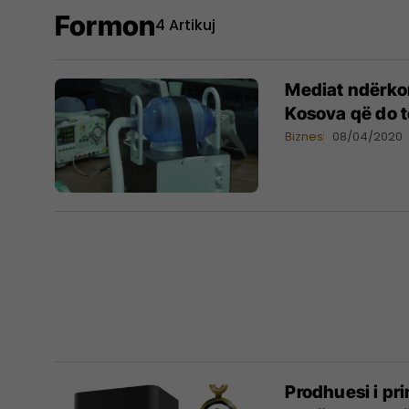
Formon
4 Artikuj
Mediat ndërko
Kosova që do t
Biznes
08/04/2020
Prodhuesi i p