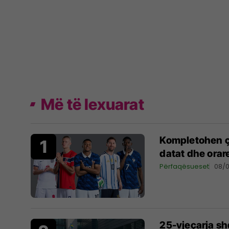
Më të lexuarat
Kompletohen çe
datat dhe orar
Përfaqësueset
08/
25-vjeçarja s