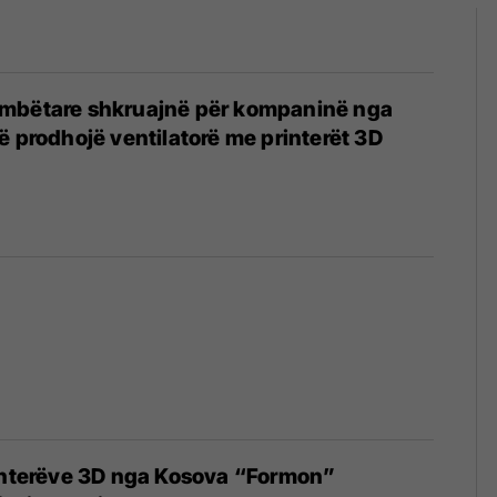
mbëtare shkruajnë për kompaninë nga
ë prodhojë ventilatorë me printerët 3D
rinterëve 3D nga Kosova “Formon”