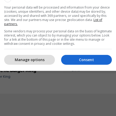
Your personal data will be processed and information from your device
(cookies, unique identifiers, and other device data) may be stored by,
accessed by and shared with 369 partners, or used specifically by this
site. We and our partners may use precise geolocation data.
List of
partners.
Some vendors may process your personal data on the basis of legitimate
interest, which you can object to by managing your options below. Look
for a link at the bottom of this page or in the site menu to manage or
withdraw consent in privacy and cookie settings.
Manage options
Consent
eri ma kjut najher vjen
Me ju në çdo kilometër 
rë në Burger King
EXFIS
r King