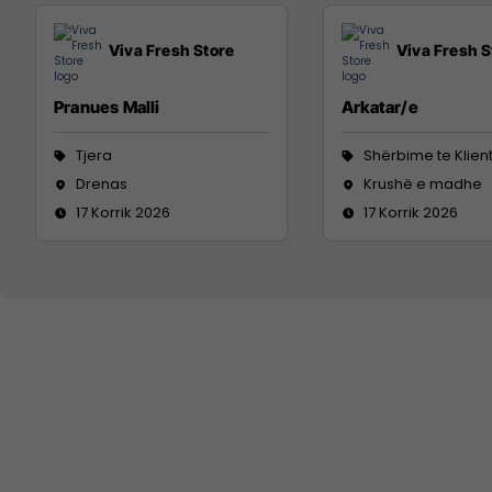
Viva Fresh Store
Viva Fresh S
Pranues Malli
Arkatar/e
Tjera
Shërbime te Klien
Drenas
Krushë e madhe
17 Korrik 2026
17 Korrik 2026