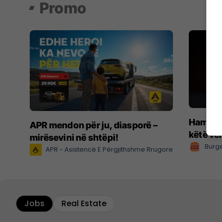
Promo
Hamburg
APR mendon për ju, diasporë –
këtë ve
mirësevini në shtëpi!
Burge
APR - Asistencë E Përgjithshme Rrugore
Jobs
Real Estate