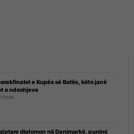
rekfinalet e Kupës së Botës, këto janë
et e ndeshjeve
07/2026
hqiptare diplomon në Danimarkë, punimi