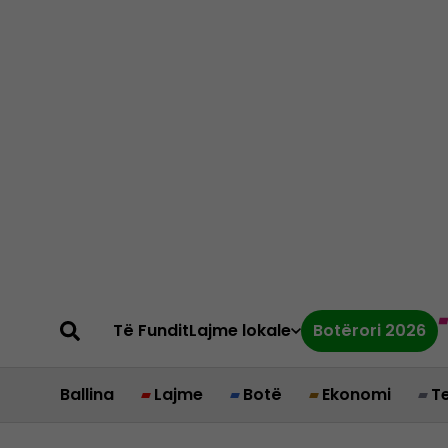
Të Fundit
Lajme lokale
Botërori 2026
Ballina
Lajme
Botë
Ekonomi
T