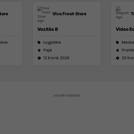
tore
Viva Fresh Store
T
Vozitës B
Video Ed
tëve
Logjistikë
Media
Pejë
Prisht
12 Korrik 2026
20 Kor