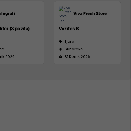
elegrafi
Viva Fresh Store
itor (3 pozita)
Vozitës B
Tjera
inë
Suharekë
rik 2026
31 Korrik 2026