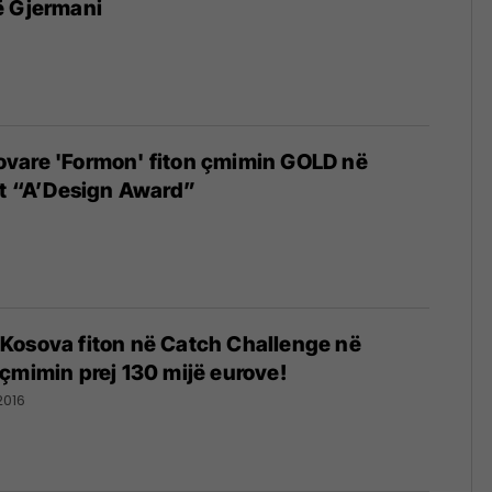
ë Gjermani
vare 'Formon' fiton çmimin GOLD në
it “A’Design Award”
Kosova fiton në Catch Challenge në
çmimin prej 130 mijë eurove!
2016