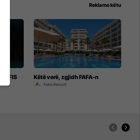
Reklamo këtu
- EXFIS
Këtë verë, zgjidh FAFA-n
Fafa Resort