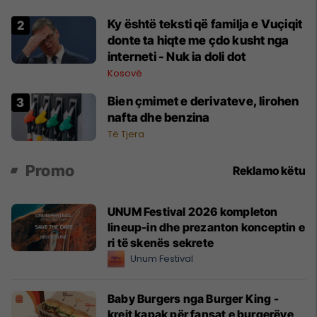
Ky është teksti që familja e Vuçiqit
donte ta hiqte me çdo kusht nga
interneti - Nuk ia doli dot
Kosovë
Bien çmimet e derivateve, lirohen
nafta dhe benzina
Të Tjera
Promo
Reklamo këtu
UNUM Festival 2026 kompleton
lineup-in dhe prezanton konceptin e
ri të skenës sekrete
Unum Festival
Baby Burgers nga Burger King -
krejt kapak për fansat e burgerëve