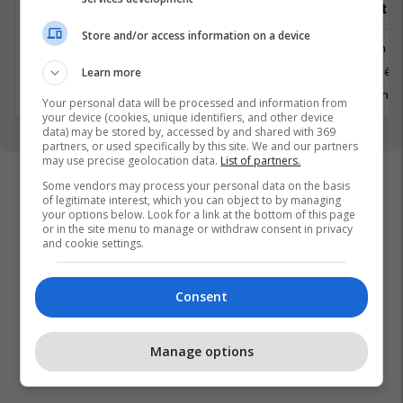
of Insight
Store and/or access information on a device
Arkitekturë dhe Dizajn
Trajnim d
Prishtinë
Prishtinë
Learn more
1 Korrik 2026
9 Qershor
Your personal data will be processed and information from
your device (cookies, unique identifiers, and other device
data) may be stored by, accessed by and shared with 369
partners, or used specifically by this site. We and our partners
may use precise geolocation data.
List of partners.
Some vendors may process your personal data on the basis
of legitimate interest, which you can object to by managing
your options below. Look for a link at the bottom of this page
or in the site menu to manage or withdraw consent in privacy
and cookie settings.
Consent
Manage options