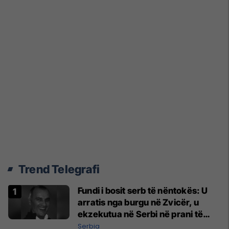
Trend Telegrafi
Fundi i bosit serb të nëntokës: U
arratis nga burgu në Zvicër, u
ekzekutua në Serbi në prani të
shefit të policisë
Serbia