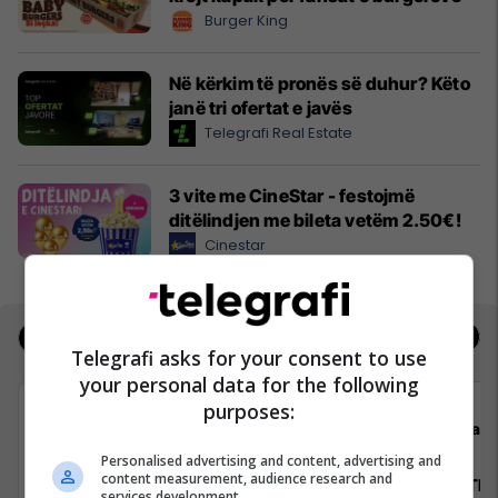
Burger King
Në kërkim të pronës së duhur? Këto
janë tri ofertat e javës
Telegrafi Real Estate
3 vite me CineStar - festojmë
ditëlindjen me bileta vetëm 2.50€!
Cinestar
Jobs
Real Estate
Telegrafi asks for your consent to use
your personal data for the following
purposes:
Flex Solutions
staff
Personalised advertising and content, advertising and
content measurement, audience research and
Architect
Trajnim The
services development