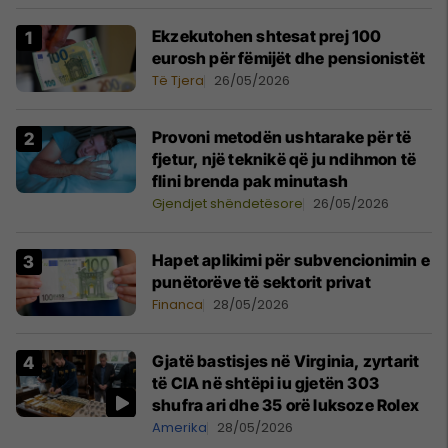
Ekzekutohen shtesat prej 100
eurosh për fëmijët dhe pensionistët
Të Tjera
26/05/2026
Provoni metodën ushtarake për të
fjetur, një teknikë që ju ndihmon të
flini brenda pak minutash
Gjendjet shëndetësore
26/05/2026
Hapet aplikimi për subvencionimin e
punëtorëve të sektorit privat
Financa
28/05/2026
Gjatë bastisjes në Virginia, zyrtarit
të CIA në shtëpi iu gjetën 303
shufra ari dhe 35 orë luksoze Rolex
Amerika
28/05/2026