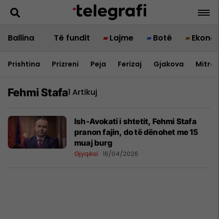
Ballina
Të fundit
Lajme
Botë
Ekono
Prishtina
Prizreni
Peja
Ferizaj
Gjakova
Mitrov
Fehmi Stafa
1 Artikuj
Ish-Avokati i shtetit, Fehmi Stafa
pranon fajin, do të dënohet me 15
muaj burg
Gjyqësi
16/04/2026