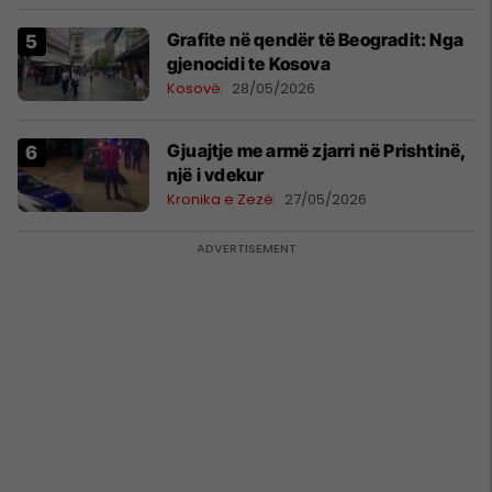
Grafite në qendër të Beogradit: Nga
gjenocidi te Kosova
Kosovë
28/05/2026
Gjuajtje me armë zjarri në Prishtinë,
një i vdekur
Kronika e Zezë
27/05/2026