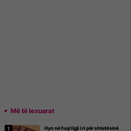
Më të lexuarat
Hyn në fuqi ligji i ri për shtetësinë