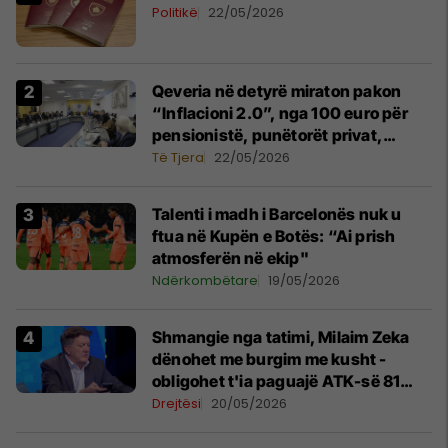
Politikë
22/05/2026
Qeveria në detyrë miraton pakon
“Inflacioni 2.0”, nga 100 euro për
pensionistë, punëtorët privat,
fëmijë dhe studentë
Të Tjera
22/05/2026
Talenti i madh i Barcelonës nuk u
ftua në Kupën e Botës: “Ai prish
atmosferën në ekip"
Ndërkombëtare
19/05/2026
Shmangie nga tatimi, Milaim Zeka
dënohet me burgim me kusht -
obligohet t'ia paguajë ATK-së 81
mijë euro
Drejtësi
20/05/2026