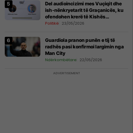
Del audioincizimi mes Vuçiqit dhe
ish-nënkryetarit të Graçanicës, ku
ofendohen krerë të Kishës
Ortodokse Serbe
Politikë
23/05/2026
Guardiola pranon punën e tij të
radhës pasi konfirmoi largimin nga
Man City
Ndërkombëtare
22/05/2026