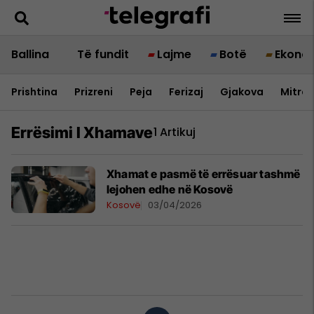
Ballina
Të fundit
Lajme
Botë
Ekono
Prishtina
Prizreni
Peja
Ferizaj
Gjakova
Mitrov
Errësimi I Xhamave
1 Artikuj
Xhamat e pasmë të errësuar tashmë
lejohen edhe në Kosovë
Kosovë
03/04/2026