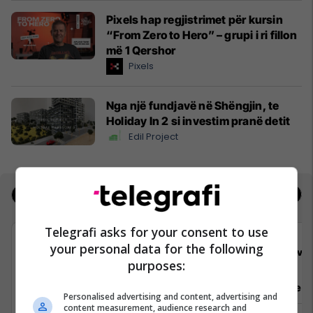
Pixels hap regjistrimet për kursin
“From Zero to Hero” – grupi i ri fillon
më 1 Qershor
Pixels
Nga një fundjavë në Shëngjin, te
Holiday In 2 si investim pranë detit
Edil Project
Jobs
Real Estate
Telegrafi asks for your consent to use
your personal data for the following
Viva Fresh Store
Viva 
purposes:
Sektorist/e
Arkatar/e
Personalised advertising and content, advertising and
content measurement, audience research and