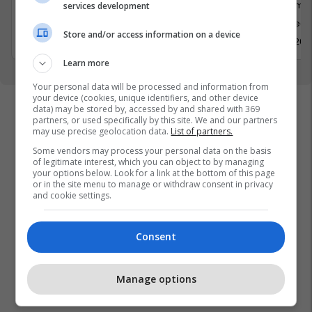
Shërbime te Klientëve
Shërbime 
services development
Rahovec
Rahovec
Store and/or access information on a device
31 Maj 2026
31 Maj 202
Learn more
Your personal data will be processed and information from
your device (cookies, unique identifiers, and other device
data) may be stored by, accessed by and shared with 369
partners, or used specifically by this site. We and our partners
may use precise geolocation data.
List of partners.
Some vendors may process your personal data on the basis
of legitimate interest, which you can object to by managing
your options below. Look for a link at the bottom of this page
or in the site menu to manage or withdraw consent in privacy
and cookie settings.
Consent
Manage options