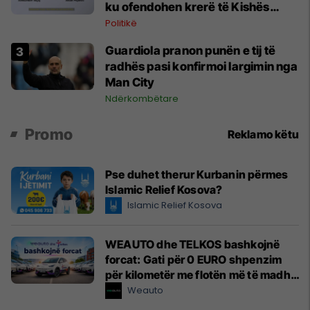
ku ofendohen krerë të Kishës
Ortodokse Serbe
Politikë
Guardiola pranon punën e tij të
radhës pasi konfirmoi largimin nga
Man City
Ndërkombëtare
Promo
Reklamo këtu
Pse duhet therur Kurbanin përmes
Islamic Relief Kosova?
Islamic Relief Kosova
WEAUTO dhe TELKOS bashkojnë
forcat: Gati për 0 EURO shpenzim
për kilometër me flotën më të madhe
elektrike të një kompanie kosovare
Weauto