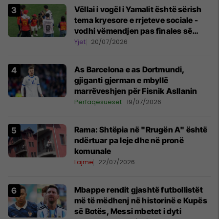
Vëllai i vogël i Yamalit është sërish
tema kryesore e rrjeteve sociale -
vodhi vëmendjen pas finales së
Kupës së Botës
Yjet
20/07/2026
As Barcelona e as Dortmundi,
gjiganti gjerman e mbyllë
marrëveshjen për Fisnik Asllanin
Përfaqësueset
19/07/2026
Rama: Shtëpia në "Rrugën A" është
ndërtuar pa leje dhe në pronë
komunale
Lajme
22/07/2026
Mbappe rendit gjashtë futbollistët
më të mëdhenj në historinë e Kupës
së Botës, Messi mbetet i dyti