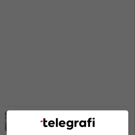
Rapid Bukuresht e ka në 'radar'
Drilon Hazrollajn - e konfirmon
drejtuesi i klubit rumun
Ligat tjera
19/02/2025