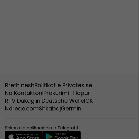
Rreth nesh
Politikat e Privatësisë
Na Kontaktoni
Prokurimi i Hapur
RTV Dukagjini
Deutsche Welle
ICK
Ndreqe.com
Shkabaj
Germin
Shkarkoje aplikacionin e Telegrafit