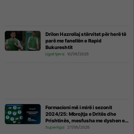
Drilon Hazrollaj stërvitet për herë të
parë me fanellën e Rapid
Bukureshtit
Ligat tjera
10/06/2025
Formacioni më i mirë i sezonit
2024/25: Mbrojtja e Dritës dhe
Prishtinës, mesfusha me dyshen e
titullit dhe sulmi me top
Superliga
27/05/2025
golashënues