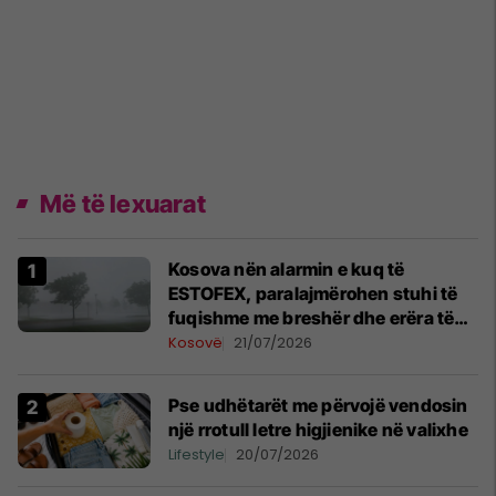
Më të lexuarat
Kosova nën alarmin e kuq të
ESTOFEX, paralajmërohen stuhi të
fuqishme me breshër dhe erëra të
forta
Kosovë
21/07/2026
Pse udhëtarët me përvojë vendosin
një rrotull letre higjienike në valixhe
Lifestyle
20/07/2026