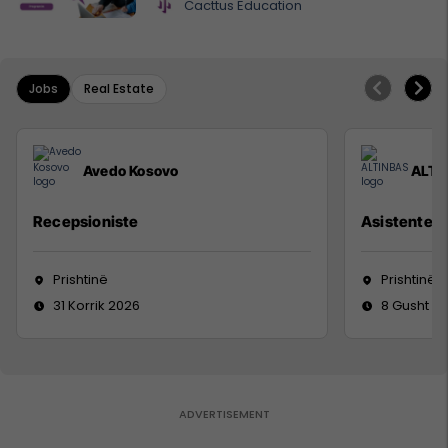
Cacttus Education
Jobs
Real Estate
Avedo Kosovo
ALTI
Recepsioniste
Asistente e
Prishtinë
Prishtinë
31 Korrik 2026
8 Gusht 2