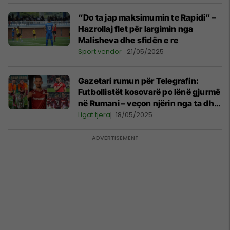
“Do ta jap maksimumin te Rapidi” –
Hazrollaj flet për largimin nga
Malisheva dhe sfidën e re
Sport vendor
21/05/2025
Gazetari rumun për Telegrafin:
Futbollistët kosovarë po lënë gjurmë
në Rumani – veçon njërin nga ta dhe
përmend transferimin afër 1 milion
Ligat tjera
18/05/2025
euro