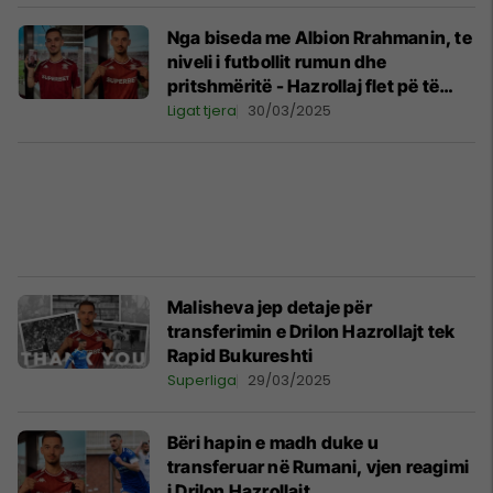
Nga biseda me Albion Rrahmanin, te
niveli i futbollit rumun dhe
pritshmëritë - Hazrollaj flet pë të
gjitha te Rapidi
Ligat tjera
30/03/2025
Malisheva jep detaje për
transferimin e Drilon Hazrollajt tek
Rapid Bukureshti
Superliga
29/03/2025
Bëri hapin e madh duke u
transferuar në Rumani, vjen reagimi
i Drilon Hazrollajt