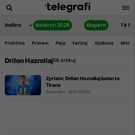
Ballina
Botërori 2026
Eksperti
Të fu
Prishtina
Prizreni
Peja
Ferizaj
Gjakova
Mitrov
Drilon Hazrollaj
56 Artikuj
Zyrtare: Drilon Hazrollaj kalon te
Tirana
Superliga
26/07/2026