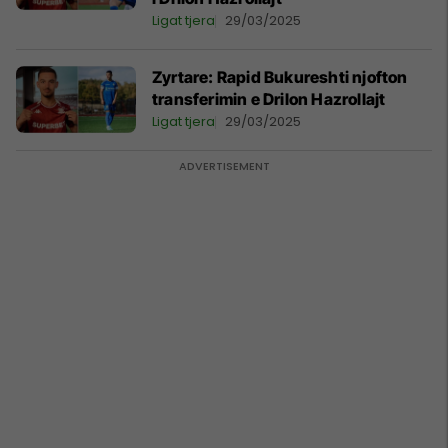
Ligat tjera
29/03/2025
Zyrtare: Rapid Bukureshti njofton
transferimin e Drilon Hazrollajt
Ligat tjera
29/03/2025