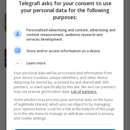
Telegrafi asks for your consent to use
your personal data for the following
Rapid Bukureshti po mendon të
purposes:
paguajë 1 milion euro për Drilon
Hazrollajn
Personalised advertising and content, advertising and
content measurement, audience research and
Superliga
21/01/2025
services development
Store and/or access information on a device
Viti për ta pushtuar Evropën: Yjet e
rinj nga Kosova që synojnë
Learn more
transferime në arenën evropiane
Superliga
04/01/2025
Your personal data will be processed and information from
your device (cookies, unique identifiers, and other device
data) may be stored by, accessed by and shared with 369
partners, or used specifically by this site. We and our partners
1
may use precise geolocation data.
List of partners.
Some vendors may process your personal data on the basis
of legitimate interest, which you can object to by managing
your options below. Look for a link at the bottom of this page
or in the site menu to manage or withdraw consent in privacy
and cookie settings.