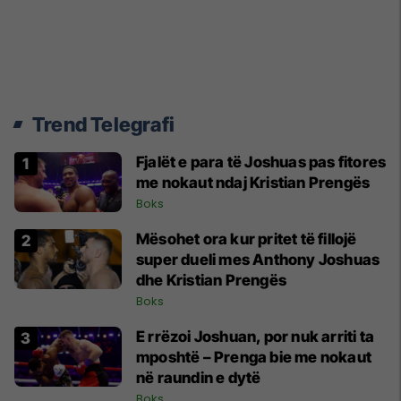
Trend Telegrafi
Fjalët e para të Joshuas pas fitores
me nokaut ndaj Kristian Prengës
Boks
Mësohet ora kur pritet të fillojë
super dueli mes Anthony Joshuas
dhe Kristian Prengës
Boks
E rrëzoi Joshuan, por nuk arriti ta
mposhtë – Prenga bie me nokaut
në raundin e dytë
Boks