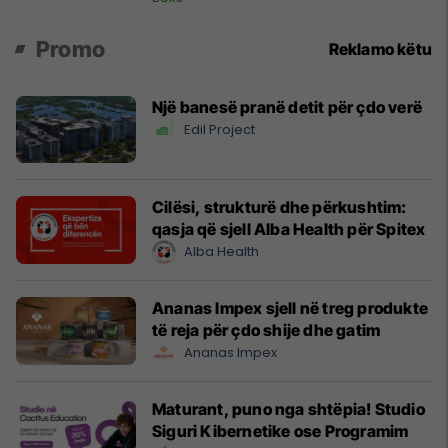
Promo
Reklamo këtu
Një banesë pranë detit për çdo verë
Edil Project
Cilësi, strukturë dhe përkushtim:
qasja që sjell Alba Health për Spitex
Alba Health
Ananas Impex sjell në treg produkte
të reja për çdo shije dhe gatim
Ananas Impex
Maturant, puno nga shtëpia! Studio
Siguri Kibernetike ose Programim