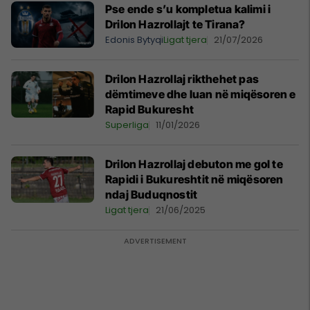
Pse ende s’u kompletua kalimi i
Drilon Hazrollajt te Tirana?
Edonis Bytyqi
Ligat tjera
21/07/2026
Drilon Hazrollaj rikthehet pas
dëmtimeve dhe luan në miqësoren e
Rapid Bukuresht
Superliga
11/01/2026
Drilon Hazrollaj debuton me gol te
Rapidi i Bukureshtit në miqësoren
ndaj Buduqnostit
Ligat tjera
21/06/2025