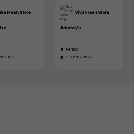
iva Fresh Store
Viva Fresh Store
t/e
Arkatar/e
j
Ferizaj
rik 2026
31 Korrik 2026