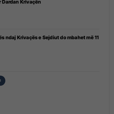
r Dardan Krivaçën
s ndaj Krivaçës e Sejdiut do mbahet më 11
4
1