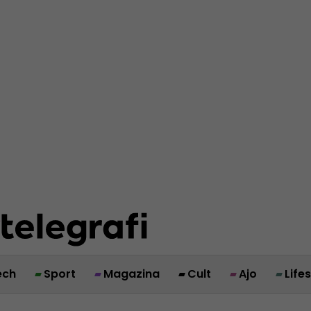
ech
Sport
Magazina
Cult
Ajo
Life