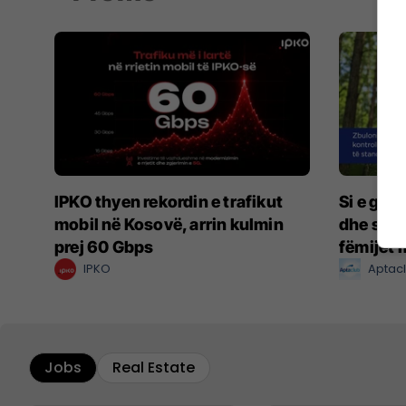
IPKO thyen rekordin e trafikut
Si e gar
mobil në Kosovë, arrin kulmin
dhe sigu
prej 60 Gbps
fëmijët m
IPKO
Aptac
Jobs
Real Estate