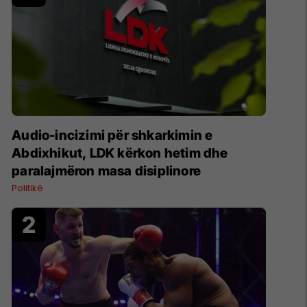
Audio-incizimi për shkarkimin e
Abdixhikut, LDK kërkon hetim dhe
paralajmëron masa disiplinore
Politikë