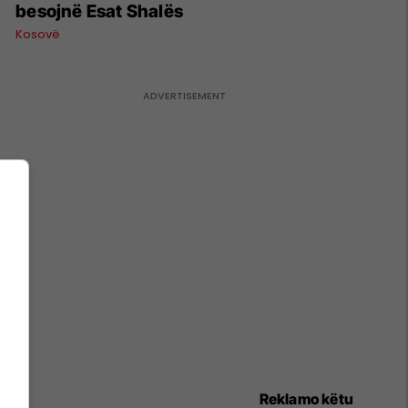
besojnë Esat Shalës
Kosovë
Reklamo këtu