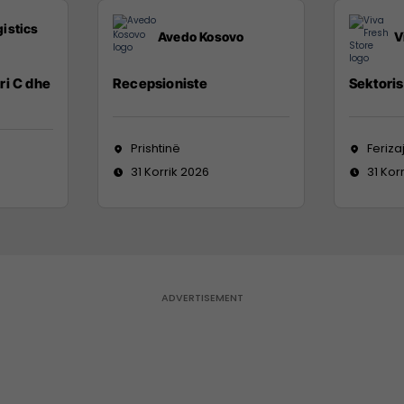
istics
Avedo Kosovo
V
ri C dhe
Recepsioniste
Sektoris
Prishtinë
Feriza
31 Korrik 2026
31 Kor