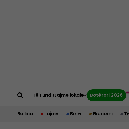
Të Fundit
Lajme lokale
Botërori 2026
Ballina
Lajme
Botë
Ekonomi
T