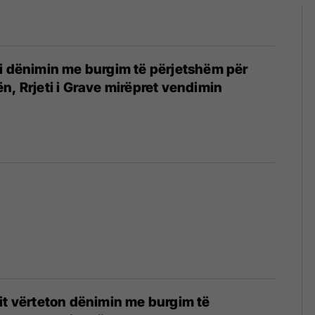
i dënimin me burgim të përjetshëm për
n, Rrjeti i Grave mirëpret vendimin
it vërteton dënimin me burgim të