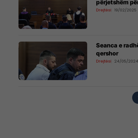
përjetshëm pë
Drejtësi
19/02/2025
Seanca e radhë
qershor
Drejtësi
24/05/202