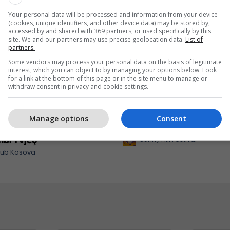
Your personal data will be processed and information from your device
(cookies, unique identifiers, and other device data) may be stored by,
accessed by and shared with 369 partners, or used specifically by this
site. We and our partners may use precise geolocation data.
List of
partners.
Some vendors may process your personal data on the basis of legitimate
interest, which you can object to by managing your options below. Look
for a link at the bottom of this page or in the site menu to manage or
withdraw consent in privacy and cookie settings.
anton Aptamil cilësinë
Përjetojeni Sunny Hill Fe
Manage options
Consent
rinë e produkteve për
2026 me energjinë e Shel
bi 1 vjeç
Sunny Hill Festival
lub Kosova