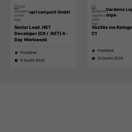
Dardania Log
cpit comparit GmbH
shpk
Senior Lead .NET
Vozitës me Katego
Developer (C# / .NET) 4-
C1
Day Workweek
Prishtinë
Prishtinë
13 Gusht 2026
5 Gusht 2026