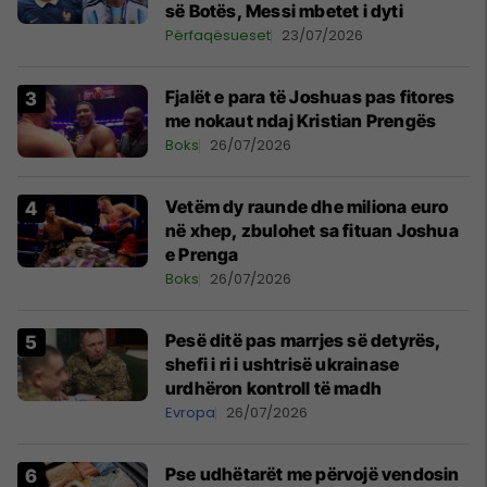
së Botës, Messi mbetet i dyti
Përfaqësueset
23/07/2026
Fjalët e para të Joshuas pas fitores
me nokaut ndaj Kristian Prengës
Boks
26/07/2026
Vetëm dy raunde dhe miliona euro
në xhep, zbulohet sa fituan Joshua
e Prenga
Boks
26/07/2026
Pesë ditë pas marrjes së detyrës,
shefi i ri i ushtrisë ukrainase
urdhëron kontroll të madh
Evropa
26/07/2026
Pse udhëtarët me përvojë vendosin