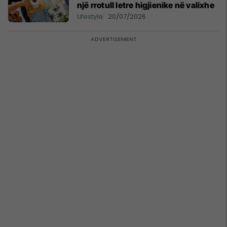
një rrotull letre higjienike në valixhe
Lifestyle
20/07/2026