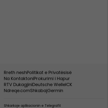
Rreth nesh
Politikat e Privatësisë
Na Kontaktoni
Prokurimi i Hapur
RTV Dukagjini
Deutsche Welle
ICK
Ndreqe.com
Shkabaj
Germin
Shkarkoje aplikacionin e Telegrafit