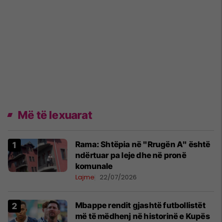
Më të lexuarat
Rama: Shtëpia në "Rrugën A" është
ndërtuar pa leje dhe në pronë
komunale
Lajme
22/07/2026
Mbappe rendit gjashtë futbollistët
më të mëdhenj në historinë e Kupës