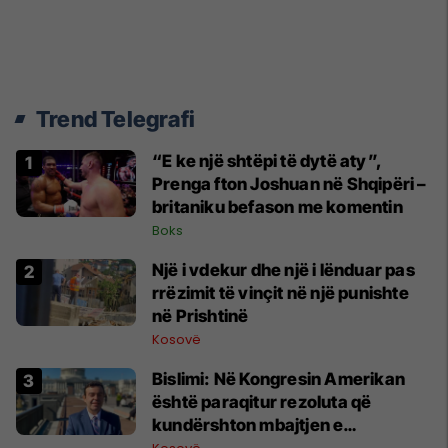
Trend Telegrafi
“E ke një shtëpi të dytë aty”,
Prenga fton Joshuan në Shqipëri –
britaniku befason me komentin
Boks
Një i vdekur dhe një i lënduar pas
rrëzimit të vinçit në një punishte
në Prishtinë
Kosovë
Bislimi: Në Kongresin Amerikan
është paraqitur rezoluta që
kundërshton mbajtjen e