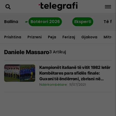
Ballina
Botërori 2026
Eksperti
Të fu
Prishtina
Prizreni
Peja
Ferizaj
Gjakova
Mitrov
Daniele Massaro
3 Artikuj
Kampionët italianë të vitit 1982 letër
Kombëtares para sfidës finale:
Guxoni të ëndërroni, zbrisni në
Wembley dhe jepni gjithçka nga
Ndërkombëtare
11/07/2021
vetja