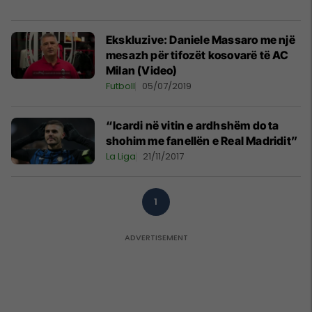
Ekskluzive: Daniele Massaro me një
mesazh për tifozët kosovarë të AC
Milan (Video)
Futboll
05/07/2019
“Icardi në vitin e ardhshëm do ta
shohim me fanellën e Real Madridit”
La Liga
21/11/2017
1