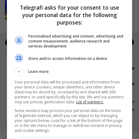
Përjetojeni Sunny Hill Festival 2026
Telegrafi asks for your consent to use
me energjinë e Shell-it
your personal data for the following
Sunny Hill Festival
purposes:
Personalised advertising and content, advertising and
content measurement, audience research and
Jobs
Real Estate
services development
Store and/or access information on a device
cpit comparit GmbH
Darda
Learn more
Your personal data will be processed and information from
Senior Lead .NET Developer (C# /
Vozitës me 
your device (cookies, unique identifiers, and other device
.NET) 4-Day Workweek
data) may be stored by, accessed by and shared with 369
partners, or used specifically by this site. We and our partners
Prishtinë
may use precise geolocation data.
List of partners.
Prishtinë
13 Gusht 2
Some vendors may process your personal data on the basis
5 Gusht 2026
of legitimate interest, which you can object to by managing
your options below. Look for a link at the bottom of this page
or in the site menu to manage or withdraw consent in privacy
and cookie settings.