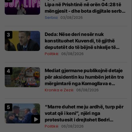
Lipa në Prishtinë në orën 04:28 të
mëngjesit - dhe bota digjitale serbe
shpall gjendjen e luftës
Serbia
03/08/2026
Deda: Nëse deri nesër nuk
konstituohet Kuvendi, të gjithë
deputetët do të bëjnë shkelje të
rëndë kushtetuese
Politikë
06/08/2026
Mediat gjermane publikojnë detaje
për aksidentin ku humbën jetën tre
mërgimtarë nga Komogllava e
Ferizajt
Kronika e Zezë
06/08/2026
“Marre duhet me ju ardhë, turp për
votat që i keni”, njëri nga
protestuesit i drejtohet Bedri
Hamzës
Politikë
06/08/2026