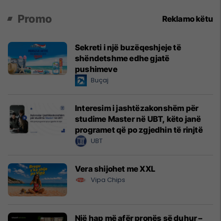
Promo
Reklamo këtu
Sekreti i një buzëqeshjeje të
shëndetshme edhe gjatë
pushimeve
Buçaj
Interesim i jashtëzakonshëm për
studime Master në UBT, këto janë
programet që po zgjedhin të rinjtë
UBT
Vera shijohet me XXL
Vipa Chips
Një hap më afër pronës së duhur –