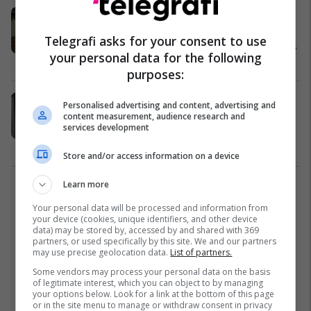
Zëvendësministrja e Shëndetësisë:
Jemi pranë qytetarëve të Deçanit
Telegrafi asks for your consent to use
deri në përmirësimin e gjendjes dhe
your personal data for the following
eliminimin e burimit të infeksionit
Shëndetësi
12/07/2021
purposes:
Ramadani: Analizat kanë dalë në
Personalised advertising and content, advertising and
kufijtë e lejuar - s'ka kontaminim të
content measurement, audience research and
services development
ujit në Deçan
Shëndetësi
12/07/2021
Store and/or access information on a device
Learn more
2
Your personal data will be processed and information from
your device (cookies, unique identifiers, and other device
data) may be stored by, accessed by and shared with 369
partners, or used specifically by this site. We and our partners
may use precise geolocation data.
List of partners.
Some vendors may process your personal data on the basis
of legitimate interest, which you can object to by managing
your options below. Look for a link at the bottom of this page
or in the site menu to manage or withdraw consent in privacy