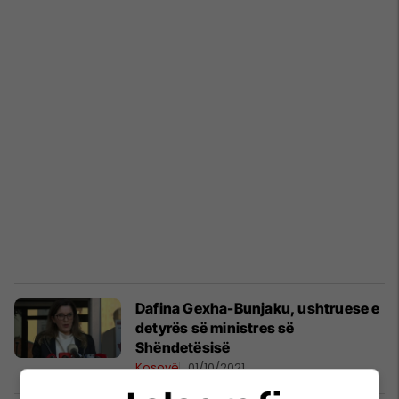
Dafina Gexha-Bunjaku, ushtruese e
detyrës së ministres së
Shëndetësisë
Kosovë
01/10/2021