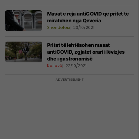
Masat e reja antiCOVID që pritet të
miratohen nga Qeveria
Shëndetësi
23/10/2021
Pritet të lehtësohen masat
antiCOVID, zgjatet orari i lëvizjes
dhe i gastronomisë
Kosovë
22/10/2021