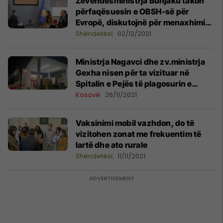
​Zëvendësministrja Bunjaku takon
përfaqësuesin e OBSH-së për
Evropë, diskutojnë për menaxhimin
e pandemisë në Kosovë
Shëndetësi
02/12/2021
Ministrja Nagavci dhe zv.ministrja
Gexha nisen për ta vizituar në
Spitalin e Pejës të plagosurin e
sulmit në Gllogjan
Kosovë
26/11/2021
Vaksinimi mobil vazhdon, do të
vizitohen zonat me frekuentim të
lartë dhe ato rurale
Shëndetësi
11/11/2021