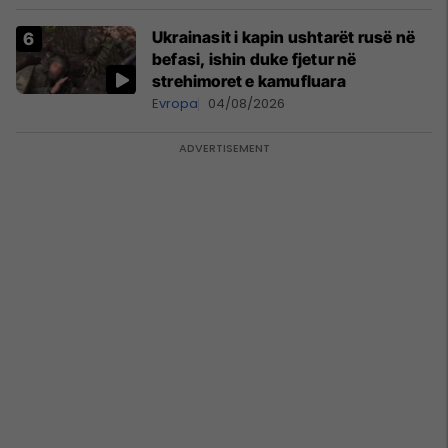
Ukrainasit i kapin ushtarët rusë në
befasi, ishin duke fjetur në
strehimoret e kamufluara
Evropa
04/08/2026