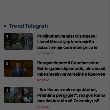
Trend Telegrafi
Publikohen pamjet trishtuese:
Lionel Messi i jep lamtumirën
babait në një ceremoni private
Ligat tjera
Reagon deputeti Goncharenko:
Është gabim diplomatik, ukrainasit
mbështesin pavarësinë e Kosovës
Kosovë
"Kur Kosova nuk respektohet,
Prishtina përgjigjet", reagon Rama
pas deklaratës së Zelenskyt në
Beograd
Kosovë