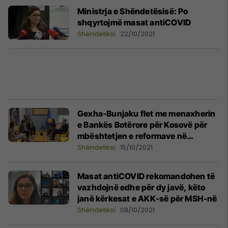
Ministrja e Shëndetësisë: Po
shqyrtojmë masat antiCOVID
Shëndetësi
22/10/2021
Gexha-Bunjaku flet me menaxherin
e Bankës Botërore për Kosovë për
mbështetjen e reformave në
shëndetësi
Shëndetësi
15/10/2021
Masat antiCOVID rekomandohen të
vazhdojnë edhe për dy javë, këto
janë kërkesat e AKK-së për MSH-në
Shëndetësi
08/10/2021