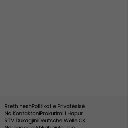
Rreth nesh
Politikat e Privatësisë
Na Kontaktoni
Prokurimi i Hapur
RTV Dukagjini
Deutsche Welle
ICK
Ndreqe.com
Shkabaj
Germin