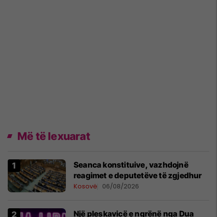
Më të lexuarat
Seanca konstituive, vazhdojnë
reagimet e deputetëve të zgjedhur
Kosovë
06/08/2026
Një pleskavicë e ngrënë nga Dua