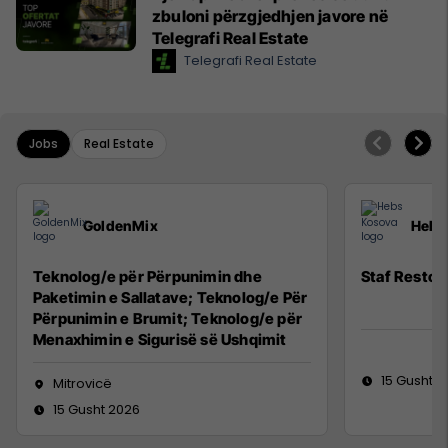
zbuloni përzgjedhjen javore në
Telegrafi Real Estate
Telegrafi Real Estate
Jobs
Real Estate
GoldenMix
Hebs
Teknolog/e për Përpunimin dhe
Staf Restor
Paketimin e Sallatave; Teknolog/e Për
Përpunimin e Brumit; Teknolog/e për
Menaxhimin e Sigurisë së Ushqimit
15 Gusht 2
Mitrovicë
15 Gusht 2026