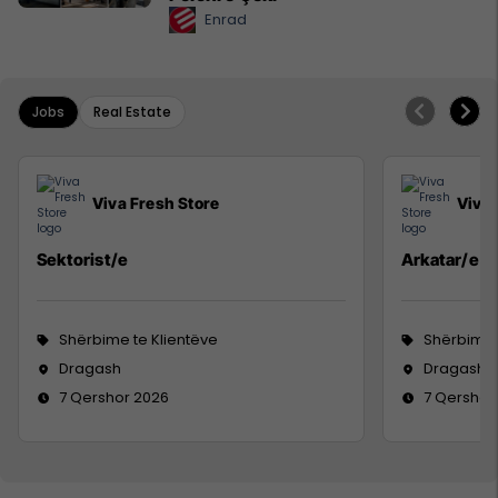
Enrad
Jobs
Real Estate
Viva Fresh Store
Viva 
Sektorist/e
Arkatar/e
Shërbime te Klientëve
Shërbime 
Dragash
Dragash
7 Qershor 2026
7 Qershor