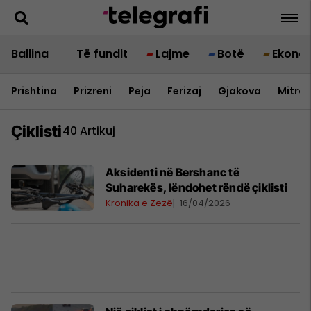
Ballina
Të fundit
Lajme
Botë
Ekono
Prishtina
Prizreni
Peja
Ferizaj
Gjakova
Mitrov
Çiklisti
40 Artikuj
Aksidenti në Bershanc të
Suharekës, lëndohet rëndë çiklisti
Kronika e Zezë
16/04/2026