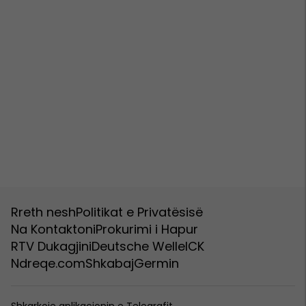
Rreth nesh
Politikat e Privatësisë
Na Kontaktoni
Prokurimi i Hapur
RTV Dukagjini
Deutsche Welle
ICK
Ndreqe.com
Shkabaj
Germin