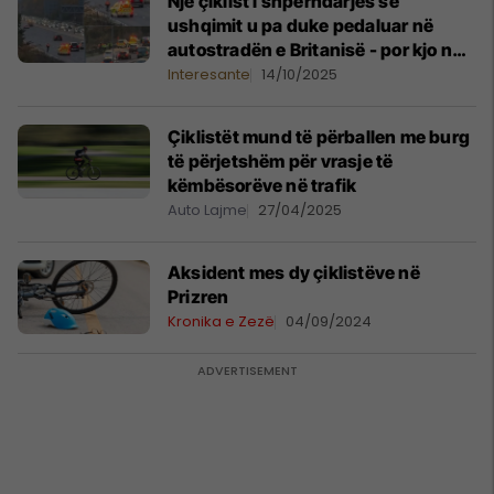
Një çiklist i shpërndarjes së
ushqimit u pa duke pedaluar në
autostradën e Britanisë - por kjo nuk
i zgjati shumë
Interesante
14/10/2025
Çiklistët mund të përballen me burg
të përjetshëm për vrasje të
këmbësorëve në trafik
Auto Lajme
27/04/2025
Aksident mes dy çiklistëve në
Prizren
Kronika e Zezë
04/09/2024