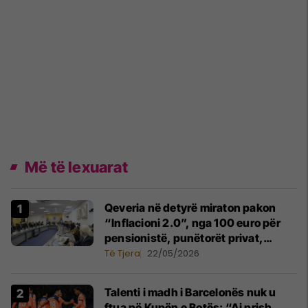
Më të lexuarat
Qeveria në detyrë miraton pakon
“Inflacioni 2.0”, nga 100 euro për
pensionistë, punëtorët privat,
fëmijë dhe studentë
Të Tjera
22/05/2026
Talenti i madh i Barcelonës nuk u
ftua në Kupën e Botës: “Ai prish