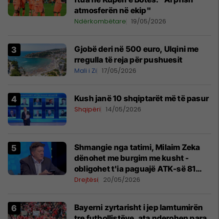
atmosferën në ekip"
Ndërkombëtare
19/05/2026
Gjobë deri në 500 euro, Ulqini me
rregulla të reja për pushuesit
Mali i Zi
17/05/2026
Kush janë 10 shqiptarët më të pasur
Shqipëri
14/05/2026
Shmangie nga tatimi, Milaim Zeka
dënohet me burgim me kusht -
obligohet t'ia paguajë ATK-së 81
mijë euro
Drejtësi
20/05/2026
Bayerni zyrtarisht i jep lamtumirën
tre futbollistëve, ata nderohen para