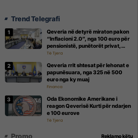
Trend Telegrafi
Qeveria në detyrë miraton pakon
“Inflacioni 2.0”, nga 100 euro për
pensionistë, punëtorët privat,
fëmijë dhe studentë
Të Tjera
Qeveria rrit shtesat për lehonat e
papunësuara, nga 325 në 500
euro nga ky muaj
Financa
Oda Ekonomike Amerikane i
reagon Qeverisë Kurti për ndarjen
e 100 eurove
Të Tjera
Promo
Reklamo këtu