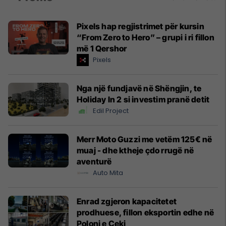
Pixels hap regjistrimet për kursin
“From Zero to Hero” – grupi i ri fillon
më 1 Qershor
Pixels
Nga një fundjavë në Shëngjin, te
Holiday In 2 si investim pranë detit
Edil Project
Merr Moto Guzzi me vetëm 125€ në
muaj - dhe ktheje çdo rrugë në
aventurë
Auto Mita
Enrad zgjeron kapacitetet
prodhuese, fillon eksportin edhe në
Poloni e Çeki