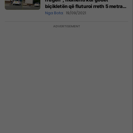
biçikletën që fluturoi rreth 5 metra
në ajër në Angli
Nga Bota
19/09/2021