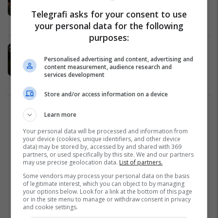
de France”
Telegrafi asks for your consent to use
Dështime
27/06/2021
your personal data for the following
purposes:
U gjend ‘në një takim të ngushtë’
me kafshën, çiklisti kanadez tregon
Personalised advertising and content, advertising and
content measurement, audience research and
se çfarë bëri që të ‘frikësonte ariun’
services development
Interesante
22/06/2021
Store and/or access information on a device
1
Learn more
Your personal data will be processed and information from
your device (cookies, unique identifiers, and other device
data) may be stored by, accessed by and shared with 369
partners, or used specifically by this site. We and our partners
may use precise geolocation data.
List of partners.
Some vendors may process your personal data on the basis
of legitimate interest, which you can object to by managing
your options below. Look for a link at the bottom of this page
or in the site menu to manage or withdraw consent in privacy
and cookie settings.