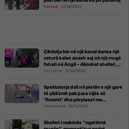
pasi bie në një kanal ku po punohej
Kosovë
21/09/2022
Çiklistja bie në një kanal derisa një
veturë kalon anash saj në një rrugë
fshati në Angli – dënohet shoferi,
edhe pse nuk e kishte prekur fare
Fun Lajme
31/03/2022
Spektatorja doli në pistën e një gare
të çiklizmit pak para vijës së
‘finishit’ dhe përplaset me
kampionin e mundshëm të garës
Interesante
26/10/2021
Shoferi i makinës “ngatërroi
rrugën”, momenti kur godet