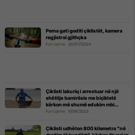
Pema gati goditi çiklistët, kamera
regjistroi gjithçka
Fun Lajme
20/07/2024
Çiklisti lakuriq i arrestuar në një
shëtitje bamirësie me biçikletë
kërkon më shumë edukim mbi
naturizmin
Fun Lajme
11/09/2023
Çiklisti udhëton 800 kilometra "në