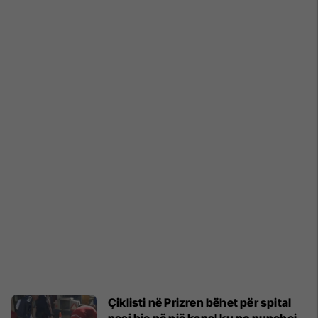
Çiklisti në Prizren bëhet për spital