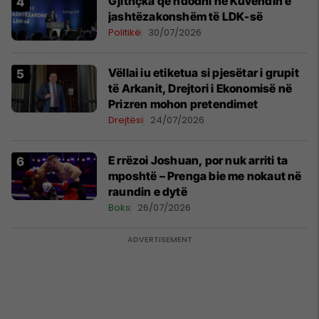
Gjithçka që ndodhi në Kuvendin e
jashtëzakonshëm të LDK-së
Politikë
30/07/2026
Vëllai iu etiketua si pjesëtar i grupit
të Arkanit, Drejtori i Ekonomisë në
Prizren mohon pretendimet
Drejtësi
24/07/2026
E rrëzoi Joshuan, por nuk arriti ta
mposhtë – Prenga bie me nokaut në
raundin e dytë
Boks
26/07/2026