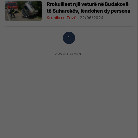
Rrokulliset një veturë në Budakovë
të Suharekës, lëndohen dy persona
Kronika e Zezë
22/06/2024
1