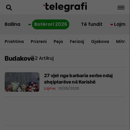
Ballina
Botërori 2026
Të fundit
Lajme
Prishtina
Prizreni
Peja
Ferizaj
Gjakova
Mitrov
Budakovë
2 Artikuj
​27 vjet nga barbaria serbe ndaj
shqiptarëve në Korishë
Lajme
13/05/2026