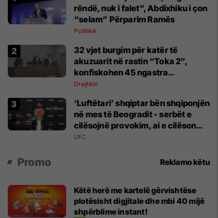
rëndë, nuk i falet", Abdixhiku i çon
“selam” Përparim Ramës
Politikë
32 vjet burgim për katër të
akuzuarit në rastin “Toka 2”,
konfiskohen 45 ngastra
kadastrale
Drejtësi
‘Luftëtari’ shqiptar bën shqiponjën
në mes të Beogradit - serbët e
cilësojnë provokim, ai e cilëson
simbol të identitetit
UFC
Promo
Reklamo këtu
Këtë herë me kartelë gërvishtëse
plotësisht digjitale dhe mbi 40 mijë
shpërblime instant!