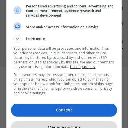
Personalised advertising and content, advertising and
Elkos Group
Sola
content measurement, audience research and
services development
Specialist Mishi (Kasap)
Sales Deve
Store and/or access information on a device
Manager
Learn more
Ferizaj
Prishtinë
3 Gusht 2026
Your personal data will be processed and information from
29 Gusht 
your device (cookies, unique identifiers, and other device
data) may be stored by, accessed by and shared with 369
partners, or used specifically by this site. We and our partners
may use precise geolocation data.
List of partners.
Some vendors may process your personal data on the basis
of legitimate interest, which you can object to by managing
your options below. Look for a link at the bottom of this page
or in the site menu to manage or withdraw consent in privacy
and cookie settings.
Consent
Manage options