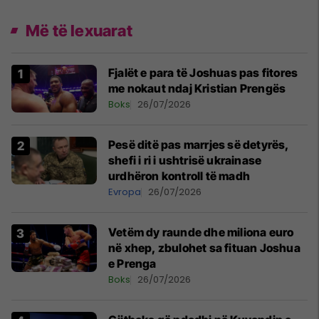
Më të lexuarat
Fjalët e para të Joshuas pas fitores
me nokaut ndaj Kristian Prengës
Boks
26/07/2026
Pesë ditë pas marrjes së detyrës,
shefi i ri i ushtrisë ukrainase
urdhëron kontroll të madh
Evropa
26/07/2026
Vetëm dy raunde dhe miliona euro
në xhep, zbulohet sa fituan Joshua
e Prenga
Boks
26/07/2026