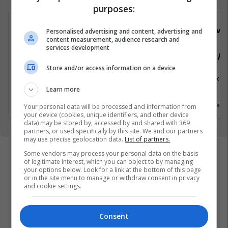
purposes:
Solace Management Ltd
Viva 
Personalised advertising and content, advertising and
content measurement, audience research and
services development
Property Manager
Sektorist/e
Store and/or access information on a device
Menaxhment
Logjistikë
Learn more
Prishtinë
Viti
17 Korrik 2026
30 Qersho
Your personal data will be processed and information from
your device (cookies, unique identifiers, and other device
data) may be stored by, accessed by and shared with 369
partners, or used specifically by this site. We and our partners
may use precise geolocation data.
List of partners.
Some vendors may process your personal data on the basis
of legitimate interest, which you can object to by managing
your options below. Look for a link at the bottom of this page
or in the site menu to manage or withdraw consent in privacy
and cookie settings.
Consent