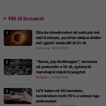
Më të lexuarat
Dita do shndërrohet në natë për më
mbi 6 minuta, po afron eklipsi diellor
më i gjatë i shekullit të 21-të
Shkencë
16/06/2026
“Rama, jep dorëheqjen”, tensione
në protestën e 15-të, qytetarët
marshojnë nëpër kryeqytet
Shqipëri
14/06/2026
LVV kalon në 50 mandate,
numërohen rreth 70% e votave nga
ambasadat