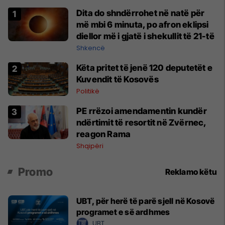
Dita do shndërrohet në natë për
më mbi 6 minuta, po afron eklipsi
diellor më i gjatë i shekullit të 21-të
Shkencë
Këta pritet të jenë 120 deputetët e
Kuvendit të Kosovës
Politikë
​PE rrëzoi amendamentin kundër
ndërtimit të resortit në Zvërnec,
reagon Rama
Shqipëri
Promo
Reklamo këtu
UBT, për herë të parë sjell në Kosovë
programet e së ardhmes
UBT