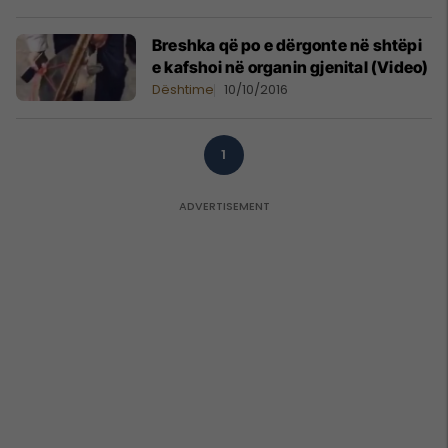
Breshka që po e dërgonte në shtëpi
e kafshoi në organin gjenital (Video)
Dështime
10/10/2016
1