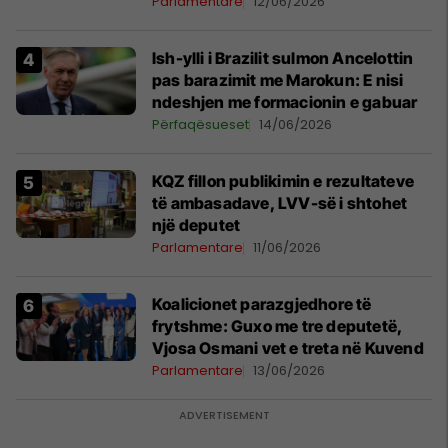
Parlamentare
12/06/2026
Ish-ylli i Brazilit sulmon Ancelottin
pas barazimit me Marokun: E nisi
ndeshjen me formacionin e gabuar
Përfaqësueset
14/06/2026
KQZ fillon publikimin e rezultateve
të ambasadave, LVV-së i shtohet
një deputet
Parlamentare
11/06/2026
Koalicionet parazgjedhore të
frytshme: Guxo me tre deputetë,
Vjosa Osmani vet e treta në Kuvend
Parlamentare
13/06/2026