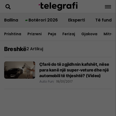
Ballina
Botërori 2026
Eksperti
Të fundit
Prishtina
Prizreni
Peja
Ferizaj
Gjakova
Mitrov
Breshkë
2 Artikuj
Çfarë do të zgjidhnin kafshët, nëse
para kanë një super-veture dhe një
automobili të thjeshtë? (Video)
Auto Fun
19/01/2017