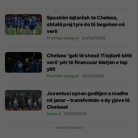
Spastrim lojtarësh te Chelsea,
shtatë prej tyre do të largohen në
verë
Premier League
24/06/2025
Chelsea 'gati të shesë 11 lojtarë këtë
verë' për të financuar blerjen e top
yllit
Premier League
19/03/2025
Juventusi synon goditjen e madhe
në janar – transferimin e dy yjeve të
Chelseat
Serie A
20/01/2025