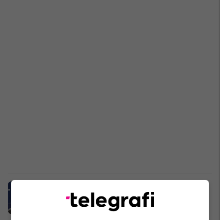
Zbulohet se cilët lojtarë po i ofron
Chelsea te Man United për Sanchon
Premier League
26/08/2024