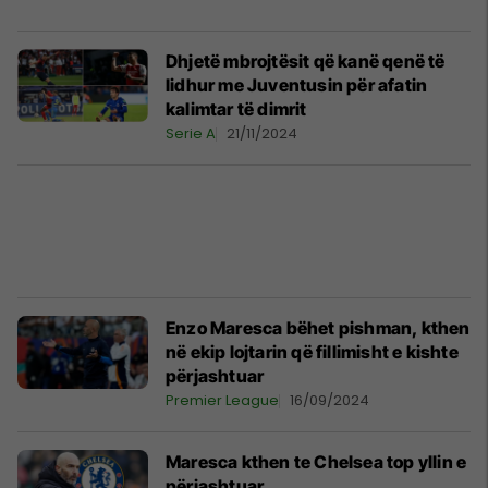
Dhjetë mbrojtësit që kanë qenë të
lidhur me Juventusin për afatin
kalimtar të dimrit
Serie A
21/11/2024
Enzo Maresca bëhet pishman, kthen
në ekip lojtarin që fillimisht e kishte
përjashtuar
Premier League
16/09/2024
Maresca kthen te Chelsea top yllin e
përjashtuar