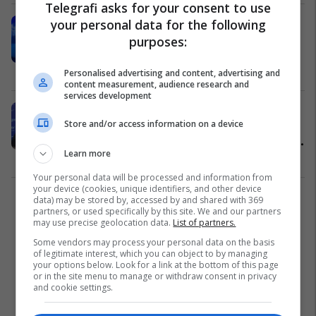
Telegrafi asks for your consent to use
your personal data for the following
Chelsea do të kursejë 55 milionë
euro nëse shesin tre yjet e saj që
purposes:
tashmë janë në treg
Premier League
21/08/2024
Personalised advertising and content, advertising and
content measurement, audience research and
services development
“Po punoj me 21 lojtarë, 15-20
Store and/or access information on a device
lojtarë tjerë stërviten veçmas”,
trajneri i Chelseat konfirmon dy yjet
Learn more
e fundit të përjashtuar nga skuadra
Premier League
21/08/2024
Your personal data will be processed and information from
your device (cookies, unique identifiers, and other device
data) may be stored by, accessed by and shared with 369
1
partners, or used specifically by this site. We and our partners
may use precise geolocation data.
List of partners.
Some vendors may process your personal data on the basis
of legitimate interest, which you can object to by managing
your options below. Look for a link at the bottom of this page
or in the site menu to manage or withdraw consent in privacy
and cookie settings.