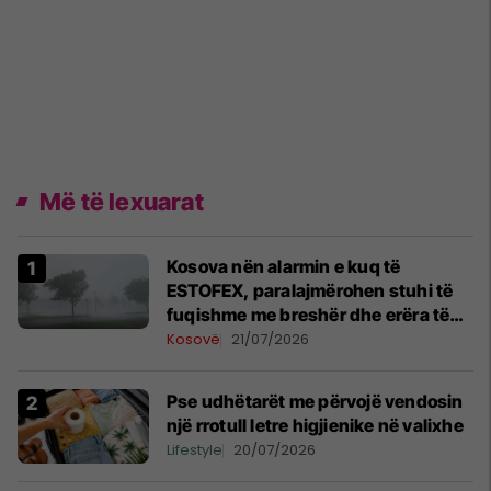
Më të lexuarat
Kosova nën alarmin e kuq të
ESTOFEX, paralajmërohen stuhi të
fuqishme me breshër dhe erëra të
forta
Kosovë
21/07/2026
Pse udhëtarët me përvojë vendosin
një rrotull letre higjienike në valixhe
Lifestyle
20/07/2026