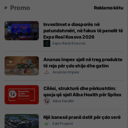
Promo
Reklamo këtu
Investimet e diasporës në
patundshmëri, në fokus të panelit të
Expo Real Kosova 2026
Expo Real Kosova
Ananas Impex sjell në treg produkte
të reja për çdo shije dhe gatim
Ananas Impex
Cilësi, strukturë dhe përkushtim:
qasja që sjell Alba Health për Spitex
Alba Health
Një banesë pranë detit për çdo verë
Edil Project