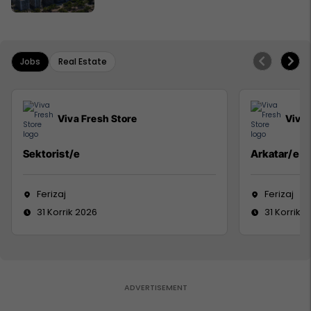
Jobs
Real Estate
Viva Fresh Store
Viva 
Sektorist/e
Arkatar/e
Ferizaj
Ferizaj
31 Korrik 2026
31 Korrik 