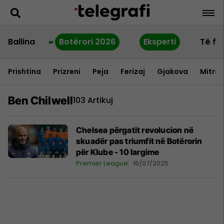
Ballina
Botërori 2026
Eksperti
Të fu
Prishtina
Prizreni
Peja
Ferizaj
Gjakova
Mitrov
Ben Chilwell
103 Artikuj
Chelsea përgatit revolucion në
skuadër pas triumfit në Botërorin
për Klube - 10 largime
Premier League
16/07/2025