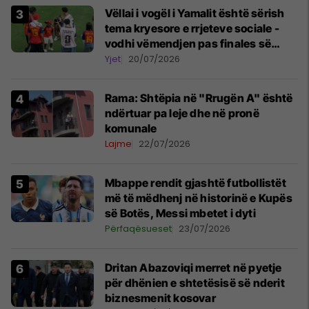
Vëllai i vogël i Yamalit është sërish
tema kryesore e rrjeteve sociale -
vodhi vëmendjen pas finales së
Kupës së Botës
Yjet
20/07/2026
Rama: Shtëpia në "Rrugën A" është
ndërtuar pa leje dhe në pronë
komunale
Lajme
22/07/2026
Mbappe rendit gjashtë futbollistët
më të mëdhenj në historinë e Kupës
së Botës, Messi mbetet i dyti
Përfaqësueset
23/07/2026
Dritan Abazoviqi merret në pyetje
për dhënien e shtetësisë së nderit
biznesmenit kosovar