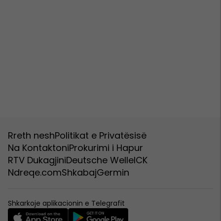
Rreth nesh
Politikat e Privatësisë
Na Kontaktoni
Prokurimi i Hapur
RTV Dukagjini
Deutsche Welle
ICK
Ndreqe.com
Shkabaj
Germin
Shkarkoje aplikacionin e Telegrafit