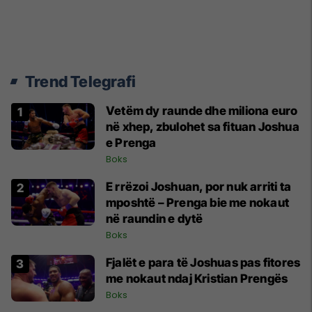
Trend Telegrafi
Vetëm dy raunde dhe miliona euro
në xhep, zbulohet sa fituan Joshua
e Prenga
Boks
E rrëzoi Joshuan, por nuk arriti ta
mposhtë – Prenga bie me nokaut
në raundin e dytë
Boks
Fjalët e para të Joshuas pas fitores
me nokaut ndaj Kristian Prengës
Boks