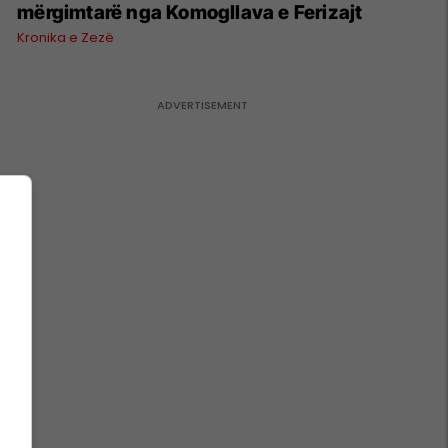
mërgimtarë nga Komogllava e Ferizajt
Kronika e Zezë