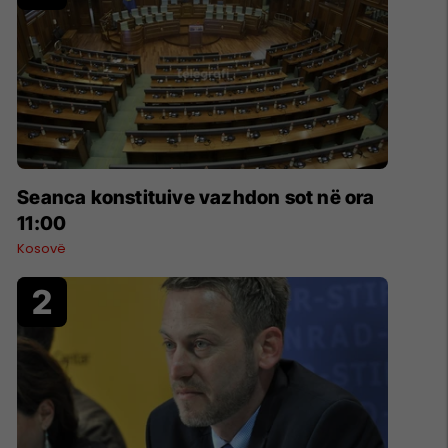
Seanca konstituive vazhdon sot në ora
11:00
Kosovë