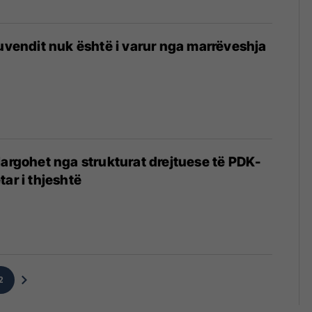
kuvendit nuk është i varur nga marrëveshja
largohet nga strukturat drejtuese të PDK-
ar i thjeshtë
2