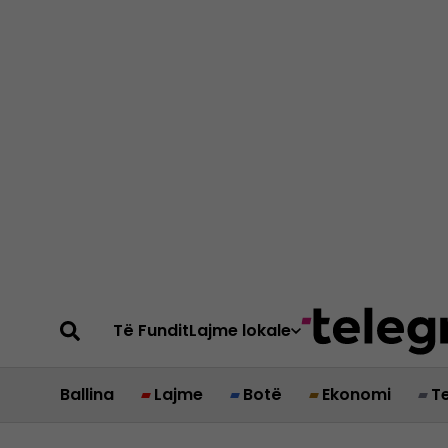
Të Fundit
Lajme lokale
Ballina
Lajme
Botë
Ekonomi
T