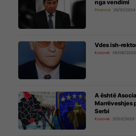
nga vendimi
Financa
29/01/2024
Vdes ish-rekto
Kosovë
09/08/2023
A është Asociac
Marrëveshjes 
Serbi
Kosovë
21/03/2023