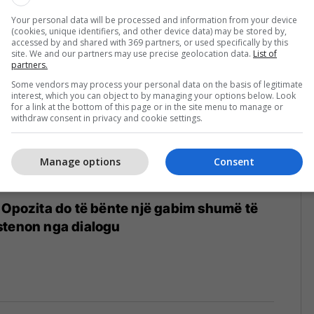
Your personal data will be processed and information from your device
(cookies, unique identifiers, and other device data) may be stored by,
accessed by and shared with 369 partners, or used specifically by this
site. We and our partners may use precise geolocation data.
List of
partners.
Some vendors may process your personal data on the basis of legitimate
interest, which you can object to by managing your options below. Look
for a link at the bottom of this page or in the site menu to manage or
withdraw consent in privacy and cookie settings.
Manage options
Consent
 Opozita do të bënte një gabim shumë të
stenon nga dialogu