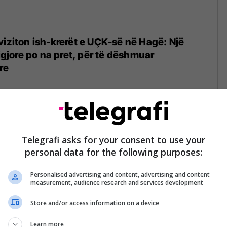
viziton ish-krerët e UÇK-së në Hagë: Një
ligjore po na pret, për të dëshmuar
re
olli promovon librin 'Marsi i Acartë': Kemi
n e 23 marsit kur u rrënua statusi i
Telegrafi asks for your consent to use your
personal data for the following purposes:
 Kosovës
Personalised advertising and content, advertising and content
measurement, audience research and services development
Store and/or access information on a device
 Manastirit të Deçanit - pritjet e Kishës
 Qeverisë
Learn more