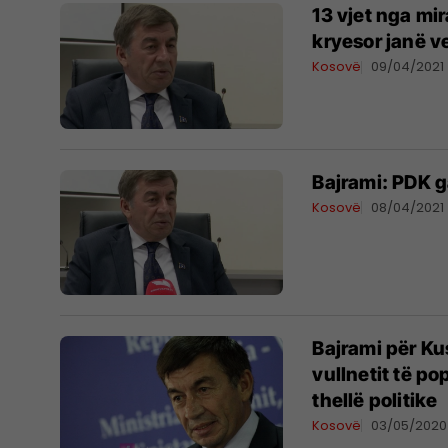
13 vjet nga mir
kryesor janë ve
Kosovë
09/04/2021
Bajrami: PDK g
Kosovë
08/04/2021
Bajrami për Ku
vullnetit të po
thellë politike
Kosovë
03/05/2020