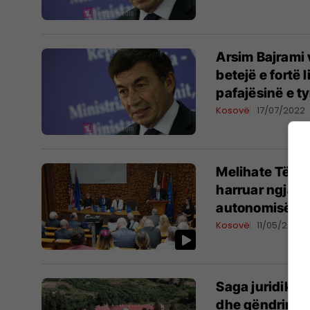
Arsim Bajrami 
betejë e fortë 
pafajësinë e ty
Kosovë
17/07/2022
Melihate Tërmk
harruar ngjarje
autonomisë së
Kosovë
11/05/2022
Saga juridike e
dhe qëndrimi i