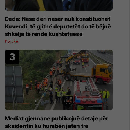
Deda: Nëse deri nesër nuk konstituohet
Kuvendi, të gjithë deputetët do të bëjnë
shkelje të rëndë kushtetuese
Politikë
Mediat gjermane publikojnë detaje për
aksidentin ku humbën jetën tre