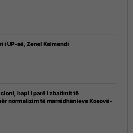
ri i UP-së, Zenel Kelmendi
ioni, hapi i parë i zbatimit të
për normalizim të marrëdhënieve Kosovë-