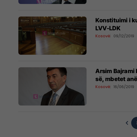
Konstituimi i 
LVV-LDK
Kosovë
09/12/2019
Arsim Bajrami 
së, mbetet anët
Kosovë
16/06/2019