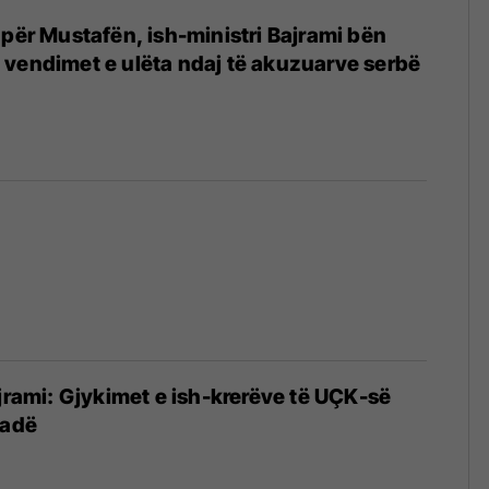
 për Mustafën, ish-ministri Bajrami bën
vendimet e ulëta ndaj të akuzuarve serbë
ajrami: Gjykimet e ish-krerëve të UÇK-së
kadë