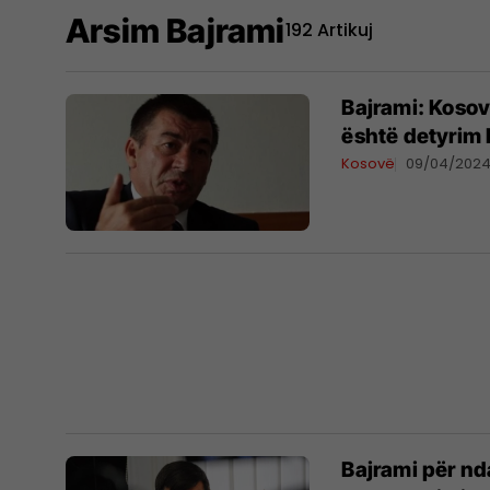
Arsim Bajrami
192 Artikuj
Bajrami: Kosov
është detyrim l
Kosovë
09/04/202
Bajrami për nd