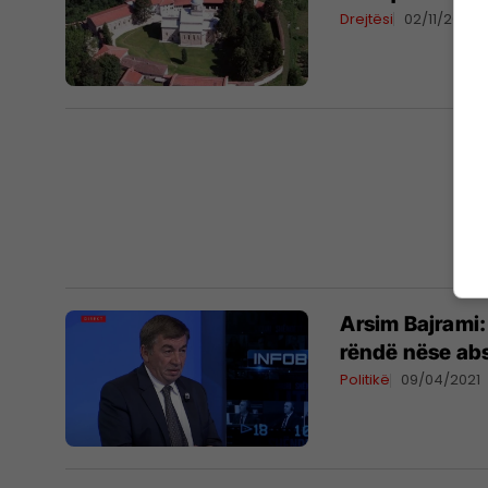
Drejtësi
02/11/2021
Arsim Bajrami:
rëndë nëse ab
Politikë
09/04/2021