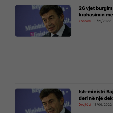
26 vjet burgim
krahasimin me 
Kosovë
16/12/2022
Ish-ministri B
deri në një de
Drejtësi
13/09/2022