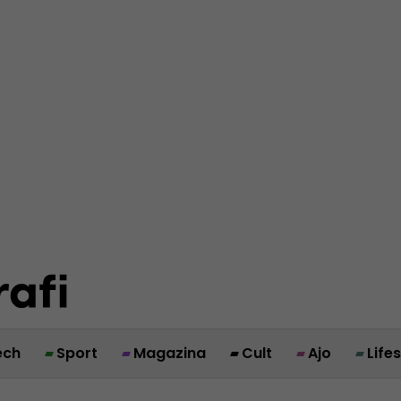
ech
Sport
Magazina
Cult
Ajo
Life