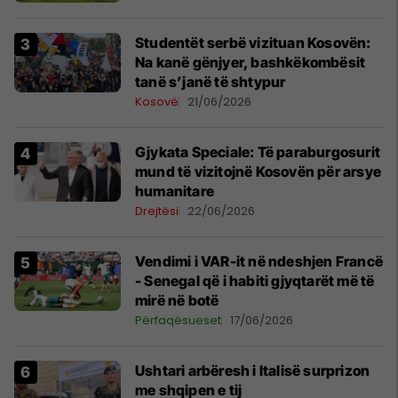
Studentët serbë vizituan Kosovën:
Na kanë gënjyer, bashkëkombësit
tanë s’janë të shtypur
Kosovë
21/06/2026
​Gjykata Speciale: Të paraburgosurit
mund të vizitojnë Kosovën për arsye
humanitare
Drejtësi
22/06/2026
Vendimi i VAR-it në ndeshjen Francë
- Senegal që i habiti gjyqtarët më të
mirë në botë
Përfaqësueset
17/06/2026
Ushtari arbëresh i Italisë surprizon
me shqipen e tij