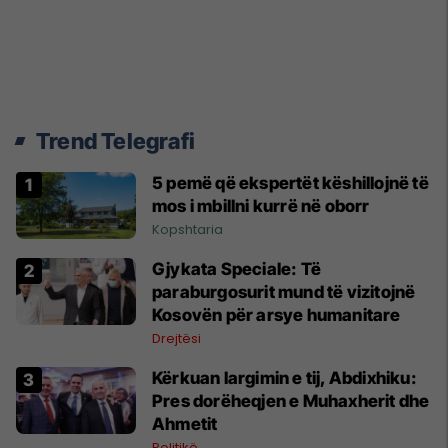
Trend Telegrafi
5 pemë që ekspertët këshillojnë të
mos i mbillni kurrë në oborr
Kopshtaria
​Gjykata Speciale: Të
paraburgosurit mund të vizitojnë
Kosovën për arsye humanitare
Drejtësi
Kërkuan largimin e tij, Abdixhiku:
Pres dorëheqjen e Muhaxherit dhe
Ahmetit
Politikë