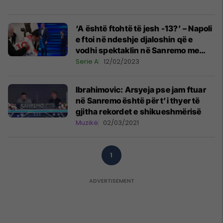
‘A është ftohtë të jesh -13?’ – Napoli
e ftoi në ndeshje djaloshin që e
vodhi spektaklin në Sanremo me
shakanë për Interin
Serie A
12/02/2023
Ibrahimovic: Arsyeja pse jam ftuar
në Sanremo është për t’i thyer të
gjitha rekordet e shikueshmërisë
Muzikë
02/03/2021
1