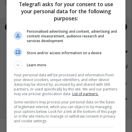
Ananas Impex
Telegrafi asks for your consent to use
your personal data for the following
purposes:
Jobs
Real Estate
Personalised advertising and content, advertising and
content measurement, audience research and
services development
Viva Fresh Store
Viva 
Store and/or access information on a device
Learn more
Arkatar/e
Sektorist/e
Your personal data will be processed and information from
your device (cookies, unique identifiers, and other device
Shërbime te Klientëve
Logjistikë
data) may be stored by, accessed by and shared with 369
partners, or used specifically by this site. We and our partners
Lipjan
Viti
may use precise geolocation data.
List of partners.
30 Qershor 2026
30 Qersho
Some vendors may process your personal data on the basis
of legitimate interest, which you can object to by managing
your options below. Look for a link at the bottom of this page
or in the site menu to manage or withdraw consent in privacy
and cookie settings.