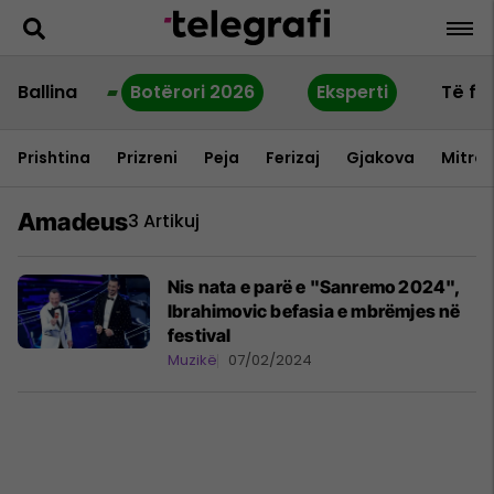
Ballina
Botërori 2026
Eksperti
Të fu
Prishtina
Prizreni
Peja
Ferizaj
Gjakova
Mitrov
Amadeus
3 Artikuj
Nis nata e parë e "Sanremo 2024",
Ibrahimovic befasia e mbrëmjes në
festival
Muzikë
07/02/2024