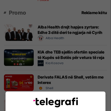
Promo
Reklamo këtu
Alba Health drejt hapjes zyrtare:
Edhe 3 ditë deri te ngjarja në Cyrih
Alba Health
KIA dhe TEB sjellin ofertën speciale
të Kupës së Botës për vetura të reja
Kia Kosova
Derivate FALAS në Shell, vetëm me
Interex
Shell
Biberi i kuq ‘’Besiana’’ sjell aromën
tradicionale në çdo recetë familjare