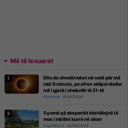
Më të lexuarat
Dita do shndërrohet në natë për më
mbi 6 minuta, po afron eklipsi diellor
më i gjatë i shekullit të 21-të
Shkencë
16/06/2026
5 pemë që ekspertët këshillojnë të
mos i mbillni kurrë në oborr
Kopshtaria
22/06/2026