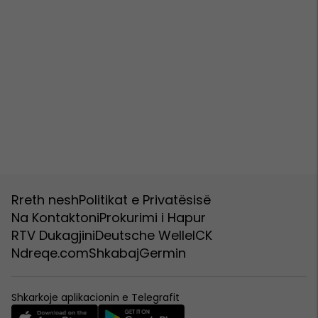
Rreth nesh
Politikat e Privatësisë
Na Kontaktoni
Prokurimi i Hapur
RTV Dukagjini
Deutsche Welle
ICK
Ndreqe.com
Shkabaj
Germin
Shkarkoje aplikacionin e Telegrafit