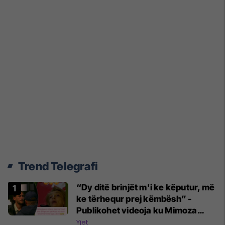
Trend Telegrafi
“Dy ditë brinjët m'i ke këputur, më
ke tërhequr prej këmbësh” -
Publikohet videoja ku Mimoza
Ahmeti akuzon Adionin për
Yjet