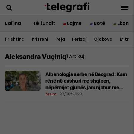
Ballina
Të fundit
Lajme
Botë
Ekono
Prishtina
Prizreni
Peja
Ferizaj
Gjakova
Mitrov
Aleksandra Vuçiniq
1 Artikuj
Albanologja serbe në Beograd: Kam
rënë në dashuri me shqipen,
nëpërmjet gjuhës jam njohur me
shumë njerëz të mirë
Arsim
27/08/2023