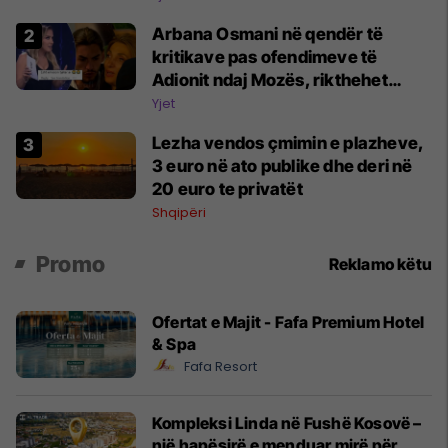
keqtrajtim
Arbana Osmani në qendër të
kritikave pas ofendimeve të
Adionit ndaj Mozës, rikthehet
deklarata ‘Është emision tjetër ai’
Yjet
Lezha vendos çmimin e plazheve,
3 euro në ato publike dhe deri në
20 euro te privatët
Shqipëri
Promo
Reklamo këtu
Ofertat e Majit - Fafa Premium Hotel
& Spa
Fafa Resort
Kompleksi Linda në Fushë Kosovë –
një hapësirë e menduar mirë për