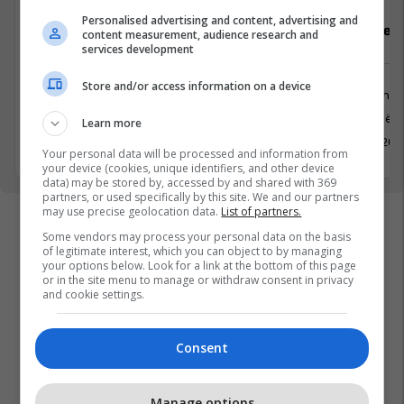
Personalised advertising and content, advertising and
Pranues Malli, Arkatare, Sektorist/e
Department
content measurement, audience research and
services development
Store and/or access information on a device
Shërbime te Klientëve
Menaxhm
Prishtinë
Prishtinë
Learn more
31 Maj 2026
31 Maj 202
Your personal data will be processed and information from
your device (cookies, unique identifiers, and other device
data) may be stored by, accessed by and shared with 369
partners, or used specifically by this site. We and our partners
may use precise geolocation data.
List of partners.
Some vendors may process your personal data on the basis
of legitimate interest, which you can object to by managing
your options below. Look for a link at the bottom of this page
or in the site menu to manage or withdraw consent in privacy
and cookie settings.
Consent
Manage options