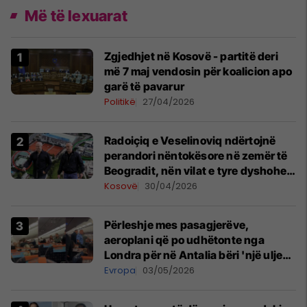
Më të lexuarat
Zgjedhjet në Kosovë - partitë deri
më 7 maj vendosin për koalicion apo
garë të pavarur
Politikë
27/04/2026
Radoiçiq e Veselinoviq ndërtojnë
perandori nëntokësore në zemër të
Beogradit, nën vilat e tyre dyshohet
se po bëjnë bunkerë
Kosovë
30/04/2026
Përleshje mes pasagjerëve,
aeroplani që po udhëtonte nga
Londra për në Antalia bëri 'një ulje
emergjente' në Prishtinë
Evropa
03/05/2026