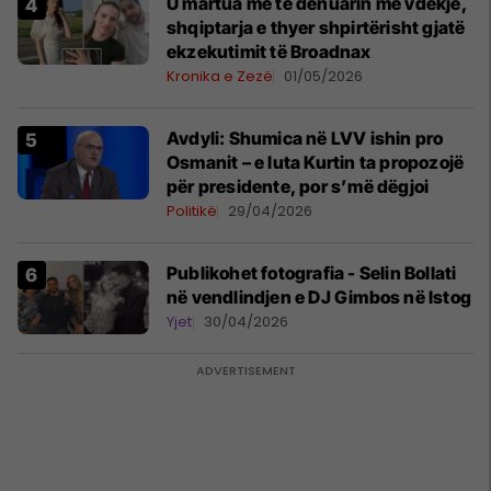
U martua me të dënuarin me vdekje,
shqiptarja e thyer shpirtërisht gjatë
ekzekutimit të Broadnax
Kronika e Zezë
01/05/2026
Avdyli: Shumica në LVV ishin pro
Osmanit – e luta Kurtin ta propozojë
për presidente, por s’më dëgjoi
Politikë
29/04/2026
Publikohet fotografia - Selin Bollati
në vendlindjen e DJ Gimbos në Istog
Yjet
30/04/2026