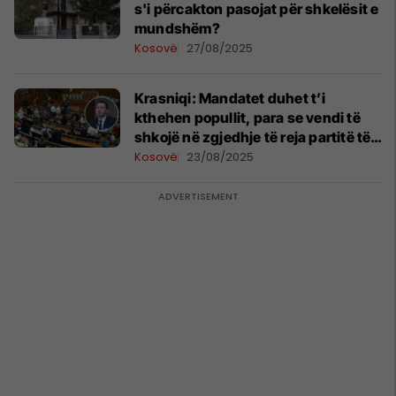
s'i përcakton pasojat për shkelësit e
mundshëm?
Kosovë
27/08/2025
Krasniqi: Mandatet duhet t’i
kthehen popullit, para se vendi të
shkojë në zgjedhje të reja partitë të
bien dakord për disa çështje
Kosovë
23/08/2025