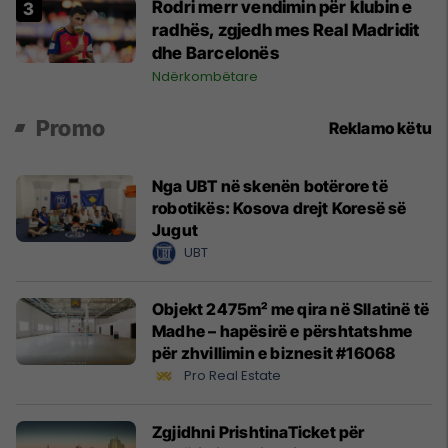
Rodri merr vendimin për klubin e
radhës, zgjedh mes Real Madridit
dhe Barcelonës
Ndërkombëtare
Promo
Reklamo këtu
Nga UBT në skenën botërore të
robotikës: Kosova drejt Koresë së
Jugut
UBT
Objekt 2475m² me qira në Sllatinë të
Madhe – hapësirë e përshtatshme
për zhvillimin e biznesit #16068
Pro Real Estate
Zgjidhni PrishtinaTicket për