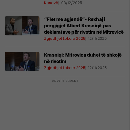
disa anëtarëve
Kosovë
03/12/2025
“Flet me agjendë”- Rexhaj i
përgjigjet Albert Krasniqit pas
deklaratave për rivotim në Mitrovicë
Zgjedhjet Lokale 2025
12/11/2025
Krasniqi: Mitrovica duhet të shkojë
në rivotim
Zgjedhjet Lokale 2025
12/11/2025