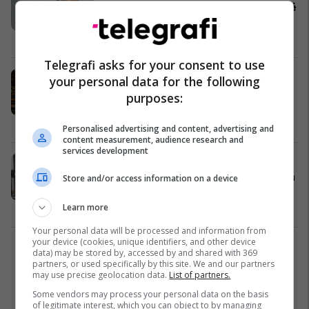
Krasniqi kritikon Avni Deharin, thotë
se duhet të tërhiqet nga drejtimi i
seancës
Kosovë
21/08/2025
Telegrafi asks for your consent to use
"Terren i pashkelur kushtetues",
your personal data for the following
analistët: Gjykata Kushtetuese në
purposes:
kërkim të zgjidhjes për ngërçin
politik
Kosovë
01/08/2025
Personalised advertising and content, advertising and
content measurement, audience research and
services development
Pesë muaj pas zgjedhjeve, kuvendi
ende pa kryetar – Krasniqi propozon
Store and/or access information on a device
Glauk Konjufcën si alternativë për
dalje nga kriza
Kosovë
24/07/2025
Learn more
Your personal data will be processed and information from
your device (cookies, unique identifiers, and other device
1
data) may be stored by, accessed by and shared with 369
partners, or used specifically by this site. We and our partners
may use precise geolocation data.
List of partners.
Some vendors may process your personal data on the basis
of legitimate interest, which you can object to by managing