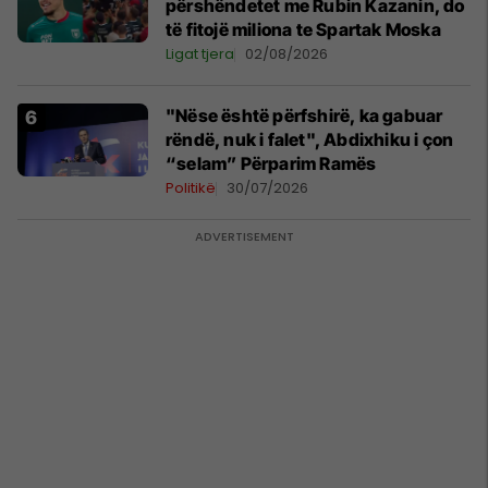
përshëndetet me Rubin Kazanin, do
të fitojë miliona te Spartak Moska
Ligat tjera
02/08/2026
"Nëse është përfshirë, ka gabuar
rëndë, nuk i falet", Abdixhiku i çon
“selam” Përparim Ramës
Politikë
30/07/2026