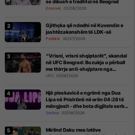
se dikush e tradhtoi në Beograd
Kosovë
02/08/2026
Gjithçka që ndodhi në Kuvendin e
jashtëzakonshëm të LDK-së
Politikë
30/07/2026
“Vrisni, vrisni shqiptarët”, skandal
në UFC Beograd: Buzukja u përball
me thirrje anti-shqiptare nga
tribunat
UFC
01/08/2026
Një pleskavicë e ngrënë nga Dua
Lipa në Prishtinë në orën 04:28 të
mëngjesit - dhe bota digjitale serbe
shpall gjendjen e luftës
Serbia
03/08/2026
Mirlind Daku mes lotëve