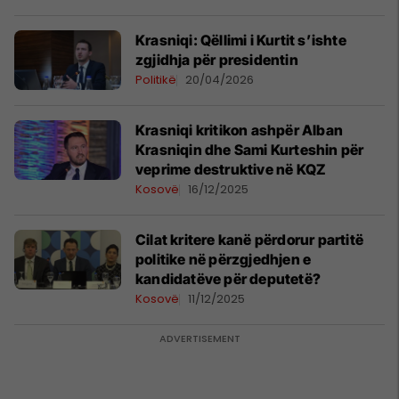
Krasniqi: Qëllimi i Kurtit s’ishte
zgjidhja për presidentin
Politikë
20/04/2026
Krasniqi kritikon ashpër Alban
Krasniqin dhe Sami Kurteshin për
veprime destruktive në KQZ
Kosovë
16/12/2025
Cilat kritere kanë përdorur partitë
politike në përzgjedhjen e
kandidatëve për deputetë?
Kosovë
11/12/2025