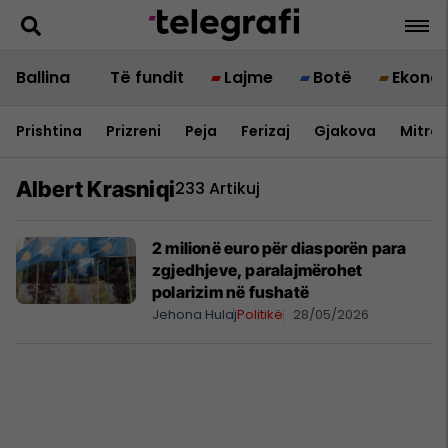
Ballina
Të fundit
Lajme
Botë
Ekono
Prishtina
Prizreni
Peja
Ferizaj
Gjakova
Mitrov
Albert Krasniqi
233 Artikuj
2 milionë euro për diasporën para
zgjedhjeve, paralajmërohet
polarizim në fushatë
Jehona Hulaj
Politikë
28/05/2026