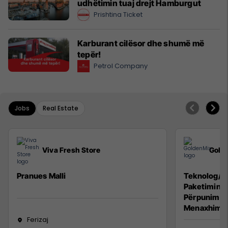
udhëtimin tuaj drejt Hamburgut
Prishtina Ticket
Karburant cilësor dhe shumë më
tepër!
Petrol Company
Jobs
Real Estate
Viva Fresh Store
Gold
Pranues Malli
Teknolog/e 
Paketimin e
Përpunimin 
Menaxhimin 
Ferizaj