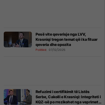
Pesë vite qeverisje nga LVV,
Krasniqi tregon temat që i ka fituar
qeveria dhe opozita
Politikë
07/12/2025
Refuzimi i certifikimit të Listës
Serbe, Cakolli e Krasniqi: Integriteti i
KQZ-së po rrezikohet nga veprimet e