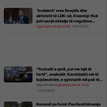
‘Incidenti’ mes Sveçlës dhe
aktivistit të LDK-së, Krasniqi: Nuk
pati asnjë shkelje të rregullave
zgjedhore
Zgjedhjet Lokale 2025
09/11/2025
"Fushatë e qetë, por me lojë të
fortë", analistët: Kandidatët më të
kujdesshëm, e qytetarët më pak të
interesuar
Elfije Boletini
Zgjedhjet Lokale 2025
10/10/2025
Kuvendi pa fund: Pse Kushtetuesja