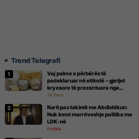
Trend Telegrafi
Vaj palme e përbërës të
padeklaruar në etiketë – gjetjet
kryesore të prezantuara nga
AUV-i pas kontrollit në sektorin e
Të Tjera
qumështit
Kurti pas takimit me Abdixhikun:
Nuk kemi marrëveshje politike me
LDK-në
Politikë