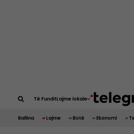
Të Fundit
Lajme lokale
Ballina
Lajme
Botë
Ekonomi
T