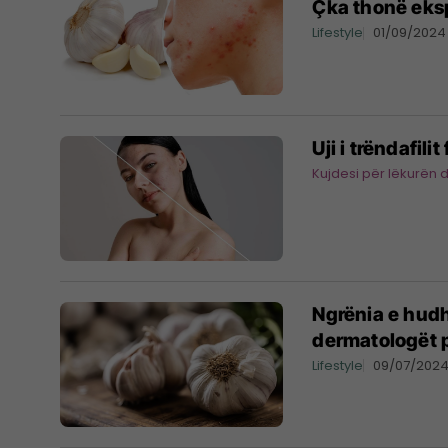
Çka thonë eks
Lifestyle
01/09/2024
Uji i trëndafil
Kujdesi për lëkurën 
Ngrënia e hudh
dermatologët p
Lifestyle
09/07/202