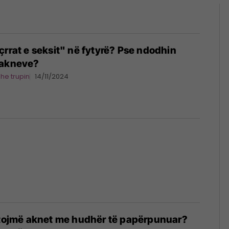
çrrat e seksit" në fytyrë? Pse ndodhin
 akneve?
dhe trupin
14/11/2024
jtojmë aknet me hudhër të papërpunuar?