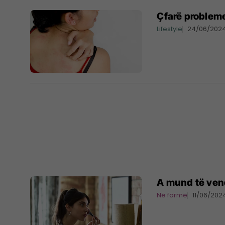
Çfarë probleme
Lifestyle
24/06/202
A mund të ven
Në formë
11/06/202