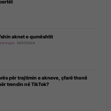
pertët
it fshin aknet e qumështit
dhe trupin
14/07/2024
rës për trajtimin e akneve, çfarë thonë
ër trendin në TikTok?
4