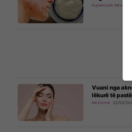
Kujdesi për lëkurën 
Vuani nga akne
lëkurë të pastë
Në formë
22/03/20