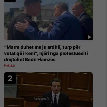
“Marre duhet me ju ardhë, turp për
votat që i keni”, njëri nga protestuesit i
drejtohet Bedri Hamzës
Politikë