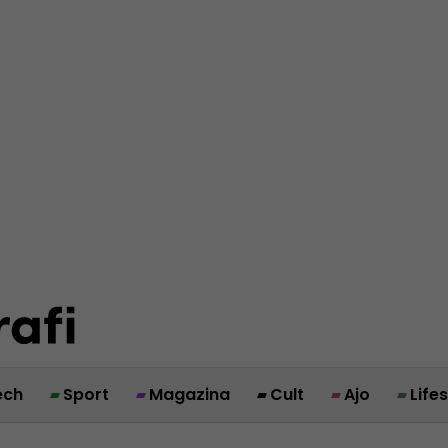
ech
Sport
Magazina
Cult
Ajo
Life