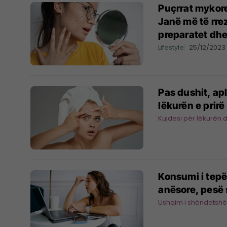
Puçrrat mykore
Janë më të rre
preparatet dh
Lifestyle
25/12/2023
Pas dushit, ap
lëkurën e prir
Kujdesi për lëkurën 
Konsumi i tepë
anësore, pesë 
Ushqim i shëndetsh