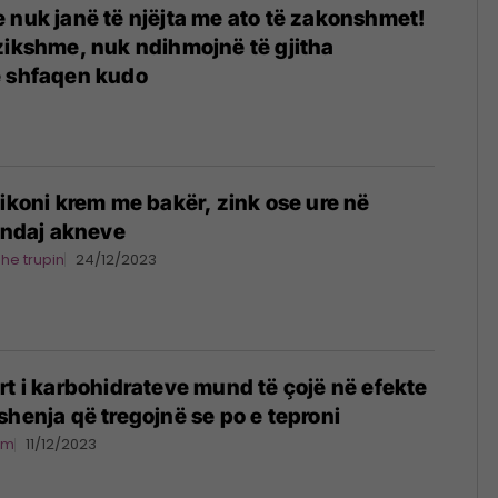
 nuk janë të njëjta me ato të zakonshmet!
zikshme, nuk ndihmojnë të gjitha
e shfaqen kudo
likoni krem me bakër, zink ose ure në
ë ndaj akneve
dhe trupin
24/12/2023
rt i karbohidrateve mund të çojë në efekte
shenja që tregojnë se po e teproni
ëm
11/12/2023