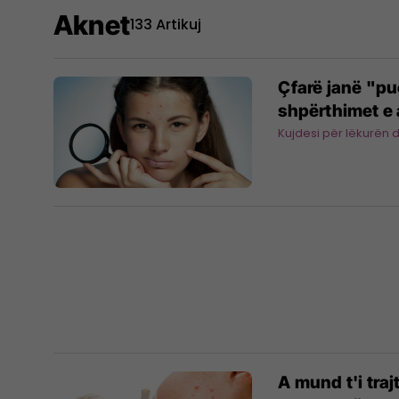
Aknet
133 Artikuj
Çfarë janë "pu
shpërthimet e
Kujdesi për lëkurën 
A mund t'i tra