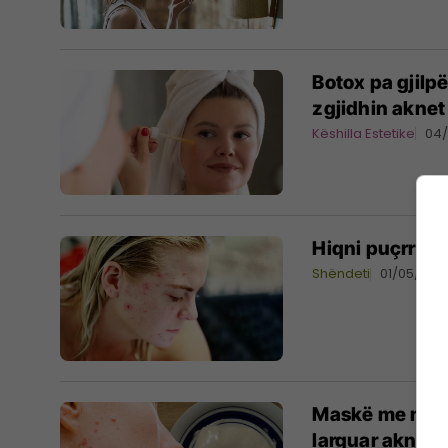
Botox pa gjilpë
zgjidhin aknet
Këshilla Estetike
04
Hiqni puçrrat 
Shëndeti
01/05/202
Maskë me mjalt
larguar aknet