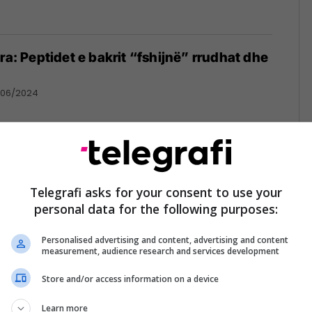
ra: Peptidet e bakrit “fshijnë” rrudhat dhe
/06/2024
brenda nate vetëm me aspirinë...
Telegrafi asks for your consent to use your
4
personal data for the following purposes:
Personalised advertising and content, advertising and content
measurement, audience research and services development
Store and/or access information on a device
ë, sodë buke dhe uthull molle për t’i
Learn more