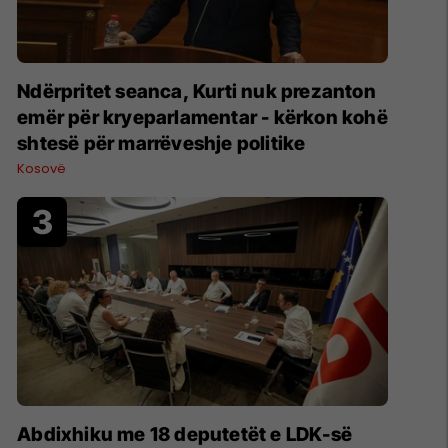
Ndërpritet seanca, Kurti nuk prezanton
emër për kryeparlamentar - kërkon kohë
shtesë për marrëveshje politike
Kosovë
Abdixhiku me 18 deputetët e LDK-së