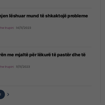
hjen lëshuar mund të shkaktojë probleme
dhe trupin
14/11/2023
rën me mjaltë për lëkurë të pastër dhe të
dhe trupin
11/11/2023
2