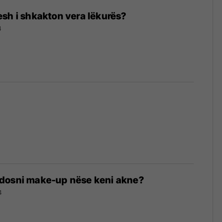
sh i shkakton vera lëkurës?
4
dosni make-up nëse keni akne?
4