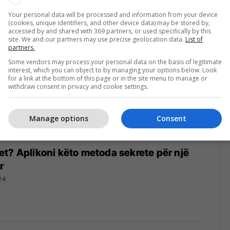
dhe trupin
26/03/2024
Your personal data will be processed and information from your device
(cookies, unique identifiers, and other device data) may be stored by,
accessed by and shared with 369 partners, or used specifically by this
site. We and our partners may use precise geolocation data.
List of
partners.
Some vendors may process your personal data on the basis of legitimate
interest, which you can object to by managing your options below. Look
for a link at the bottom of this page or in the site menu to manage or
withdraw consent in privacy and cookie settings.
Manage options
Consent
t? Aplikoni këto metoda sekrete për një
r
24