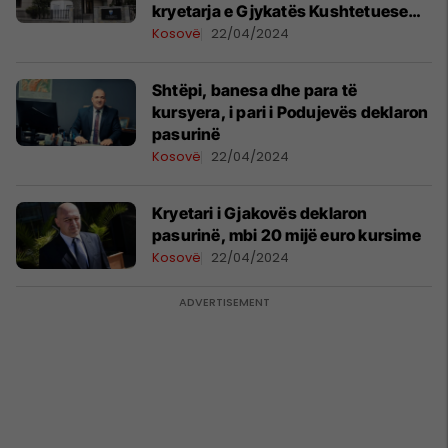
kryetarja e Gjykatës Kushtetuese
dhe gjashtë gjyqtarët tjerë?
Kosovë
22/04/2024
Shtëpi, banesa dhe para të
kursyera, i pari i Podujevës deklaron
pasurinë
Kosovë
22/04/2024
Kryetari i Gjakovës deklaron
pasurinë, mbi 20 mijë euro kursime
Kosovë
22/04/2024