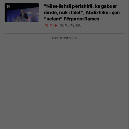
"Nëse është përfshirë, ka gabuar
rëndë, nuk i falet", Abdixhiku i çon
“selam” Përparim Ramës
Politikë
30/07/2026