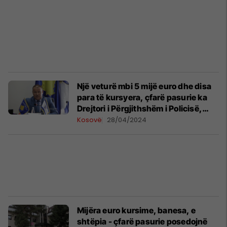
Një veturë mbi 5 mijë euro dhe disa
para të kursyera, çfarë pasurie ka
Drejtori i Përgjithshëm i Policisë,
Gazmend Hoxha?
Kosovë
28/04/2024
Mijëra euro kursime, banesa, e
shtëpia - çfarë pasurie posedojnë