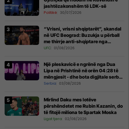
jashtëzakonshëm të LDK-së
Politikë
30/07/2026
“Vrisni, vrisni shqiptarët”, skandal
në UFC Beograd: Buzukja u përball
me thirrje anti-shqiptare nga
tribunat
UFC
01/08/2026
Një pleskavicë e ngrënë nga Dua
Lipa në Prishtinë në orën 04:28 të
mëngjesit - dhe bota digjitale serbe
shpall gjendjen e luftës
Serbia
03/08/2026
Mirlind Daku mes lotëve
përshëndetet me Rubin Kazanin, do
të fitojë miliona te Spartak Moska
Ligat tjera
02/08/2026