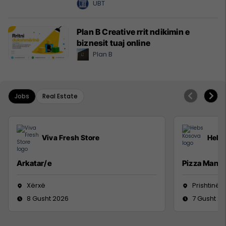
UBT
Plan B Creative rrit ndikimin e
biznesit tuaj online
Plan B
Jobs
Real Estate
Viva Fresh Store
Hebs
Arkatar/e
Pizza Man
Xërxë
Prishtinë
8 Gusht 2026
7 Gusht 2