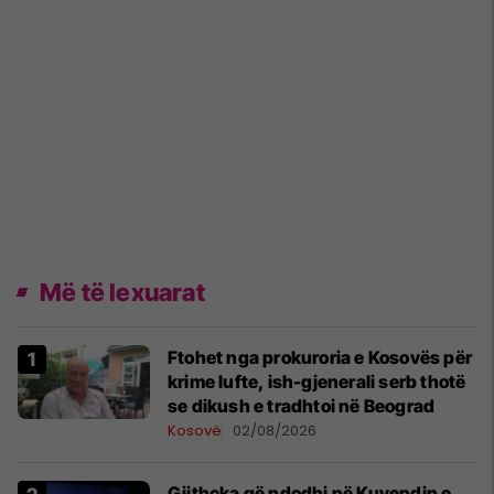
Më të lexuarat
Ftohet nga prokuroria e Kosovës për
krime lufte, ish-gjenerali serb thotë
se dikush e tradhtoi në Beograd
Kosovë
02/08/2026
Gjithçka që ndodhi në Kuvendin e