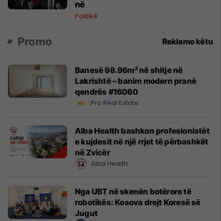
në
Politikë
Promo
Reklamo këtu
Banesë 98.96m² në shitje në
Lakrishtë – banim modern pranë
qendrës #16060
Pro Real Estate
Alba Health bashkon profesionistët
e kujdesit në një rrjet të përbashkët
në Zvicër
Alba Health
Nga UBT në skenën botërore të
robotikës: Kosova drejt Koresë së
Jugut