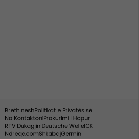
Rreth nesh
Politikat e Privatësisë
Na Kontaktoni
Prokurimi i Hapur
RTV Dukagjini
Deutsche Welle
ICK
Ndreqe.com
Shkabaj
Germin