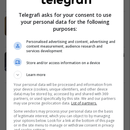
Kosovë
20/04/2024
Telegrafi asks for your consent to use
Pasuria e majme e kreut të
your personal data for the following
Prishtinës – banesa, rezidencë,
purposes:
veturë Tesla e koleksion pikturash
milionëshe
Kosovë
20/04/2024
Personalised advertising and content, advertising and
content measurement, audience research and
services development
Tri shtëpi në Kosovë, një në Shqipëri
dhe një vilë - kjo është pasuria e
Store and/or access information on a device
Ramush Haradinajt
Kosovë
20/04/2024
Learn more
Your personal data will be processed and information from
your device (cookies, unique identifiers, and other device
3
data) may be stored by, accessed by and shared with 369
partners, or used specifically by this site. We and our partners
may use precise geolocation data.
List of partners.
Some vendors may process your personal data on the basis
of legitimate interest, which you can object to by managing
your options below. Look for a link at the bottom of this page
or in the site menu to manage or withdraw consent in privacy
and cookie settings.