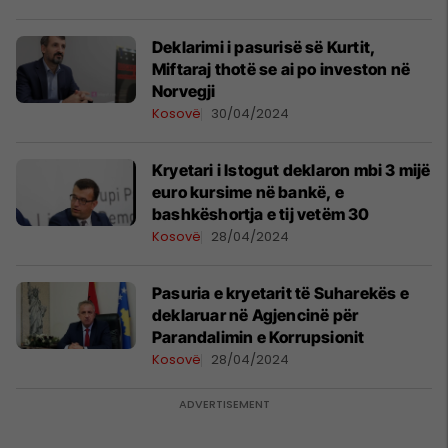
Deklarimi i pasurisë së Kurtit,
Miftaraj thotë se ai po investon në
Norvegji
Kosovë
30/04/2024
Kryetari i Istogut deklaron mbi 3 mijë
euro kursime në bankë, e
bashkëshortja e tij vetëm 30
Kosovë
28/04/2024
Pasuria e kryetarit të Suharekës e
deklaruar në Agjencinë për
Parandalimin e Korrupsionit
Kosovë
28/04/2024