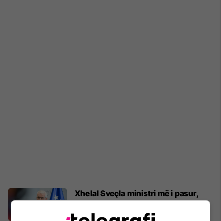
Xhelal Sveçla ministri më i pasur,
aksionar në biznes, trashëgimtar i
shtëpisë dhe lokalit