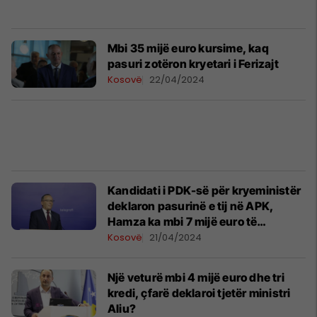
Mbi 35 mijë euro kursime, kaq
pasuri zotëron kryetari i Ferizajt
Kosovë
22/04/2024
Kandidati i PDK-së për kryeministër
deklaron pasurinë e tij në APK,
Hamza ka mbi 7 mijë euro të
kursyera
Kosovë
21/04/2024
Një veturë mbi 4 mijë euro dhe tri
kredi, çfarë deklaroi tjetër ministri
Aliu?