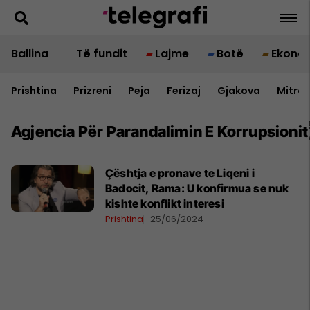
Ballina
Të fundit
Lajme
Botë
Ekono
Prishtina
Prizreni
Peja
Ferizaj
Gjakova
Mitrov
Agjencia Për Parandalimin E Korrupsionit
Çështja e pronave te Liqeni i
Badocit, Rama: U konfirmua se nuk
kishte konflikt interesi
Prishtina
25/06/2024