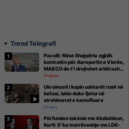
Trend Telegrafi
Pacolli: Nëse Shqipëria zgjidh
kontratën për Aeroportin e Vlorës,
MABCO do t’i drejtohet arbitrazhit
ndërkombëtar
Shqipëri
Ukrainasit i kapin ushtarët rusë në
befasi, ishin duke fjetur në
strehimoret e kamufluara
Evropa
Përfundon takimin me Abdixhikun,
Kurti: S'ka marrëveshje me LDK-