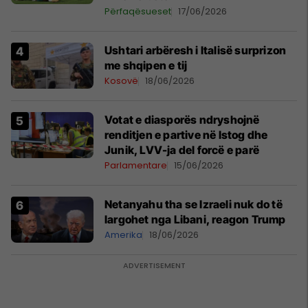
Përfaqësueset
17/06/2026
Ushtari arbëresh i Italisë surprizon
me shqipen e tij
Kosovë
18/06/2026
Votat e diasporës ndryshojnë
renditjen e partive në Istog dhe
Junik, LVV-ja del forcë e parë
Parlamentare
15/06/2026
Netanyahu tha se Izraeli nuk do të
largohet nga Libani, reagon Trump
Amerika
18/06/2026