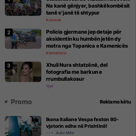
Na kanë gënjyer, bashkëkombësit
tanë s’janë të shtypur
Kosovë
Policia gjermane jep detaje për
aksidentin ku humbën jetën dy
motra nga Topanica e Kamenicës
Kamenica
Xhuli Nura shtatzënë, del
fotografia me barkun e
rrumbullakosur
Yjet
Promo
Reklamo këtu
Ikona italiane Vespa feston 80-
vjetorin edhe në Prishtinë!
Auto Mita