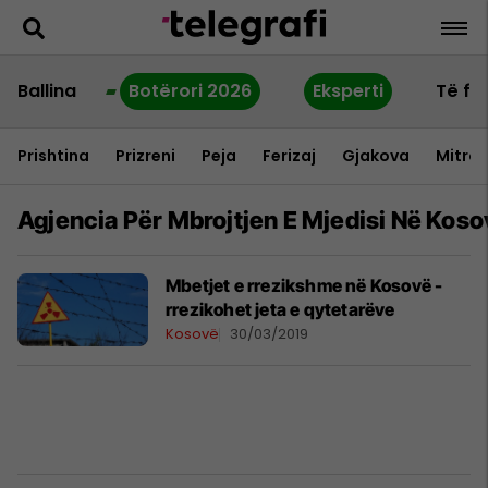
Ballina
Botërori 2026
Eksperti
Të fu
Prishtina
Prizreni
Peja
Ferizaj
Gjakova
Mitrov
Agjencia Për Mbrojtjen E Mjedisi Në Koso
Mbetjet e rrezikshme në Kosovë -
rrezikohet jeta e qytetarëve
Kosovë
30/03/2019