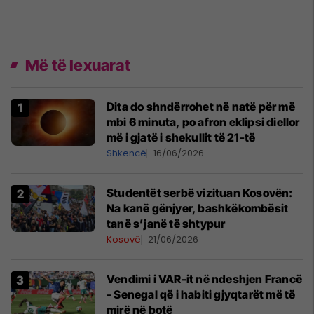
Më të lexuarat
Dita do shndërrohet në natë për më
mbi 6 minuta, po afron eklipsi diellor
më i gjatë i shekullit të 21-të
Shkencë
16/06/2026
Studentët serbë vizituan Kosovën:
Na kanë gënjyer, bashkëkombësit
tanë s’janë të shtypur
Kosovë
21/06/2026
Vendimi i VAR-it në ndeshjen Francë
- Senegal që i habiti gjyqtarët më të
mirë në botë