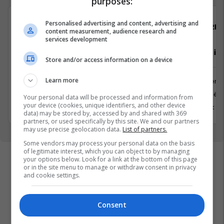
purposes:
Personalised advertising and content, advertising and
Telegrafi
22IN
content measurement, audience research and
services development
Gazetar/e për edicionin Telegrafi
Inxhinier i 
Store and/or access information on a device
Diasporë
Learn more
Inxhinieri
Media
Prishtinë
Your personal data will be processed and information from
Prishtina, Kosovo
your device (cookies, unique identifiers, and other device
6 Korrik 2
1 Korrik 2026
data) may be stored by, accessed by and shared with 369
partners, or used specifically by this site. We and our partners
may use precise geolocation data.
List of partners.
Some vendors may process your personal data on the basis
of legitimate interest, which you can object to by managing
your options below. Look for a link at the bottom of this page
or in the site menu to manage or withdraw consent in privacy
and cookie settings.
Consent