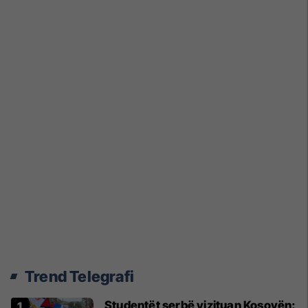
Trend Telegrafi
Studentët serbë vizituan Kosovën: