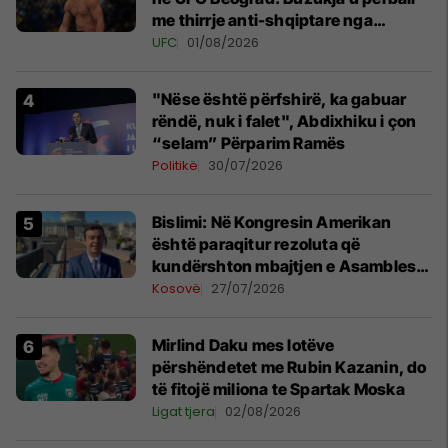
me thirrje anti-shqiptare nga
tribunat
UFC
01/08/2026
"Nëse është përfshirë, ka gabuar
rëndë, nuk i falet", Abdixhiku i çon
“selam” Përparim Ramës
Politikë
30/07/2026
Bislimi: Në Kongresin Amerikan
është paraqitur rezoluta që
kundërshton mbajtjen e Asamblesë
Parlamentare të OSBE-së në
Kosovë
27/07/2026
Beograd
Mirlind Daku mes lotëve
përshëndetet me Rubin Kazanin, do
të fitojë miliona te Spartak Moska
Ligat tjera
02/08/2026