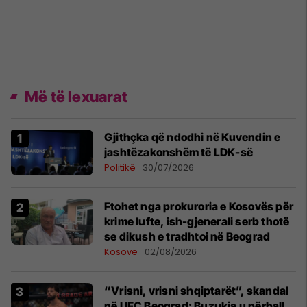
Më të lexuarat
Gjithçka që ndodhi në Kuvendin e
jashtëzakonshëm të LDK-së
Politikë
30/07/2026
Ftohet nga prokuroria e Kosovës për
krime lufte, ish-gjenerali serb thotë
se dikush e tradhtoi në Beograd
Kosovë
02/08/2026
“Vrisni, vrisni shqiptarët”, skandal
në UFC Beograd: Buzukja u përball