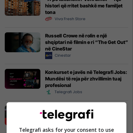
histori që rritet bashkë me familjet
tona
Viva Fresh Store
Russell Crowe në rolin e një
shqiptari në filmin e ri “The Get Out”
në CineStar
Cinestar
Konkurset e javës në Telegrafi Jobs:
Mundësi të reja për zhvillimin tuaj
profesional
Telegrafi Jobs
Karburant cilësor dhe shumë më
tepër!
Petrol Company
Telegrafi asks for your consent to use