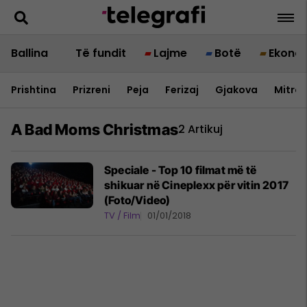
Ballina
Të fundit
Lajme
Botë
Ekono
Prishtina
Prizreni
Peja
Ferizaj
Gjakova
Mitrov
A Bad Moms Christmas
2 Artikuj
Speciale - Top 10 filmat më të
shikuar në Cineplexx për vitin 2017
(Foto/Video)
TV / Film
01/01/2018