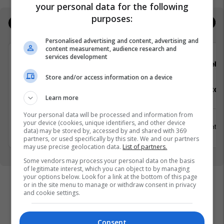
your personal data for the following
purposes:
Jobs
Real Estate
Personalised advertising and content, advertising and
content measurement, audience research and
services development
Transcom
Hebs
Store and/or access information on a device
Hybrid Senior Talent Acquisition
Staf Restor
Learn more
Partner
Your personal data will be processed and information from
Prishtinë
your device (cookies, unique identifiers, and other device
15 Gusht 2
data) may be stored by, accessed by and shared with 369
2 Shtator 2026
partners, or used specifically by this site. We and our partners
may use precise geolocation data.
List of partners.
Some vendors may process your personal data on the basis
of legitimate interest, which you can object to by managing
your options below. Look for a link at the bottom of this page
or in the site menu to manage or withdraw consent in privacy
and cookie settings.
Consent