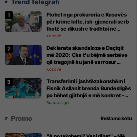
Trend Telegrafi
Ftohet nga prokuroria e Kosovës
për krime lufte, ish-gjenerali serb
thotë se dikush e tradhtoi në
Beograd
Kosovë
​Deklarata skandaloze e Daçiqit
më 2020: Çka t'u bëjmë serbëve
që tregojnë ku janë varrosur
shqiptarët në Serbi
Kosovë
Transferimi i jashtëzakonshëm i
Fisnik Asllanit brenda Bundesligës
po bëhet gjithnjë e më konkret -
detajet e fundit
Bundesliga
Promo
Reklamo këtu
"A po takohemi? Veni dihet" – Një