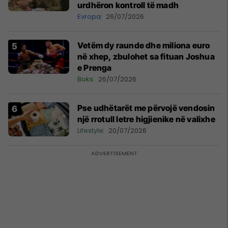
urdhëron kontroll të madh
Evropa
26/07/2026
Vetëm dy raunde dhe miliona euro
në xhep, zbulohet sa fituan Joshua
e Prenga
Boks
26/07/2026
Pse udhëtarët me përvojë vendosin
një rrotull letre higjienike në valixhe
Lifestyle
20/07/2026