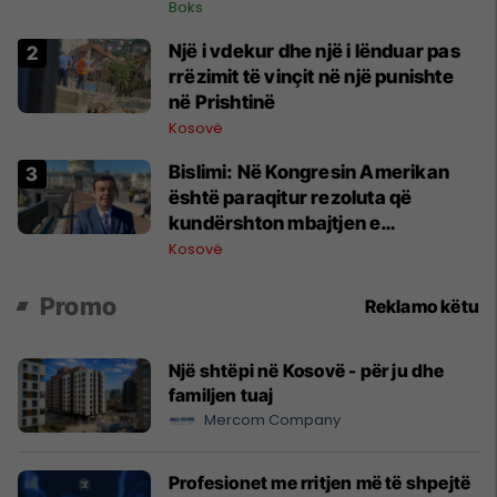
Boks
Një i vdekur dhe një i lënduar pas
rrëzimit të vinçit në një punishte
në Prishtinë
Kosovë
Bislimi: Në Kongresin Amerikan
është paraqitur rezoluta që
kundërshton mbajtjen e
Asamblesë Parlamentare të
Kosovë
OSBE-së në Beograd
Promo
Reklamo këtu
Një shtëpi në Kosovë - për ju dhe
familjen tuaj
Mercom Company
Profesionet me rritjen më të shpejtë