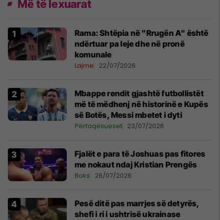
Më të lexuarat
Rama: Shtëpia në "Rrugën A" është
ndërtuar pa leje dhe në pronë
komunale
Lajme
22/07/2026
Mbappe rendit gjashtë futbollistët
më të mëdhenj në historinë e Kupës
së Botës, Messi mbetet i dyti
Përfaqësueset
23/07/2026
Fjalët e para të Joshuas pas fitores
me nokaut ndaj Kristian Prengës
Boks
26/07/2026
Pesë ditë pas marrjes së detyrës,
shefi i ri i ushtrisë ukrainase