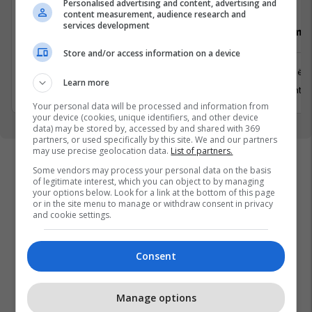
Personalised advertising and content, advertising and
content measurement, audience research and
services development
Senior Lead .NET Developer (C# /
Vozitës me 
.NET) 4-Day Workweek
Store and/or access information on a device
Prishtinë
Prishtinë
Learn more
13 Gusht 2
5 Gusht 2026
Your personal data will be processed and information from
your device (cookies, unique identifiers, and other device
data) may be stored by, accessed by and shared with 369
partners, or used specifically by this site. We and our partners
may use precise geolocation data.
List of partners.
Some vendors may process your personal data on the basis
of legitimate interest, which you can object to by managing
your options below. Look for a link at the bottom of this page
or in the site menu to manage or withdraw consent in privacy
and cookie settings.
Consent
Manage options