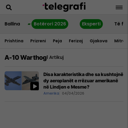
Ballina
Botërori 2026
Eksperti
Të fu
Prishtina
Prizreni
Peja
Ferizaj
Gjakova
Mitrov
A-10 Warthog
1 Artikuj
Disa karakteristika dhe sa kushtojnë
dy aeroplanët e rrëzuar amerikanë
në Lindjen e Mesme?
Amerika
04/04/2026