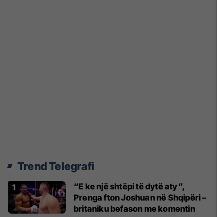
Trend Telegrafi
“E ke një shtëpi të dytë aty”,
Prenga fton Joshuan në Shqipëri –
britaniku befason me komentin