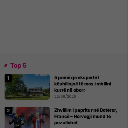
Top 5
5 pemë që ekspertët
këshillojnë të mos i mbillni
kurrë në oborr
22/06/2026
Zhvillim i papritur në Botëror,
Francë – Norvegji mund të
pezullohet