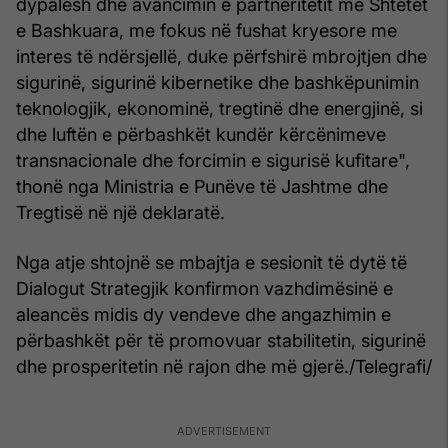
dypalësh dhe avancimin e partneritetit me Shtetet
e Bashkuara, me fokus në fushat kryesore me
interes të ndërsjellë, duke përfshirë mbrojtjen dhe
sigurinë, sigurinë kibernetike dhe bashkëpunimin
teknologjik, ekonominë, tregtinë dhe energjinë, si
dhe luftën e përbashkët kundër kërcënimeve
transnacionale dhe forcimin e sigurisë kufitare",
thonë nga Ministria e Punëve të Jashtme dhe
Tregtisë në një deklaratë.
Nga atje shtojnë se mbajtja e sesionit të dytë të
Dialogut Strategjik konfirmon vazhdimësinë e
aleancës midis dy vendeve dhe angazhimin e
përbashkët për të promovuar stabilitetin, sigurinë
dhe prosperitetin në rajon dhe më gjerë./Telegrafi/