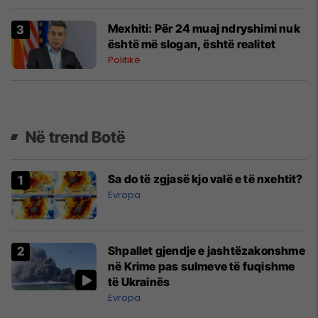
Mexhiti: Për 24 muaj ndryshimi nuk
është më slogan, është realitet
Politikë
Në trend Botë
Sa do të zgjasë kjo valë e të nxehtit?
Evropa
Shpallet gjendje e jashtëzakonshme
në Krime pas sulmeve të fuqishme
të Ukrainës
Evropa