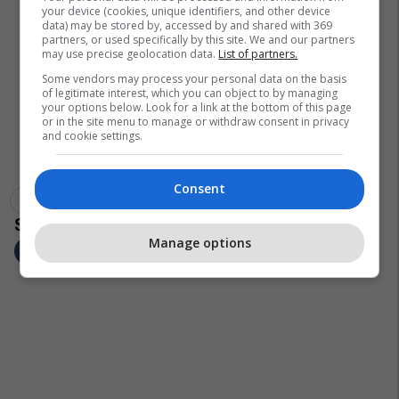
your device (cookies, unique identifiers, and other device
data) may be stored by, accessed by and shared with 369
partners, or used specifically by this site. We and our partners
may use precise geolocation data.
List of partners.
Some vendors may process your personal data on the basis
of legitimate interest, which you can object to by managing
your options below. Look for a link at the bottom of this page
or in the site menu to manage or withdraw consent in privacy
and cookie settings.
Consent
Shba
Maqedonia E Veriut
Manage options