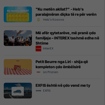
"Ku metën akllat?" - Heb’s
paralajmëron diçka të re për verën
Heb's Kosova
Më afër qytetarëve, më pranë çdo
familjeje – INTEREX tashmë edhe në
Shtime
InterEX
Petit Beurre nga Liri - shija që
kompleton çdo ëmbëlsirë
Liri Prizren
EXFIS është në çdo vend me ty
EXFIS