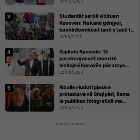
25/06/2026
Studentët serbë vizituan
Kosovën: Na kanë gënjyer,
bashkëkombësit tanë s’janë të
shtypur
21/06/2026
​Gjykata Speciale: Të
paraburgosurit mund të
vizitojnë Kosovën për arsye
humanitare
22/06/2026
Ikballe Huduti pjesë e
protestave në Shqipëri, Rama
ia publikon fotografinë me
Ahmadinejadin e Iranit
25/06/2026