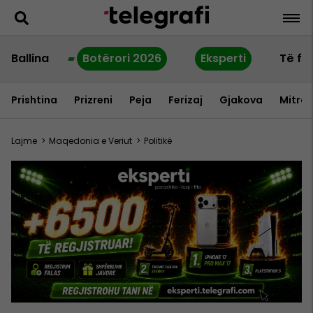
Ballina
Botërori 2026
Eksperti
Të fu
Prishtina
Prizreni
Peja
Ferizaj
Gjakova
Mitrov
Lajme
>
Maqedonia e Veriut
>
Politikë