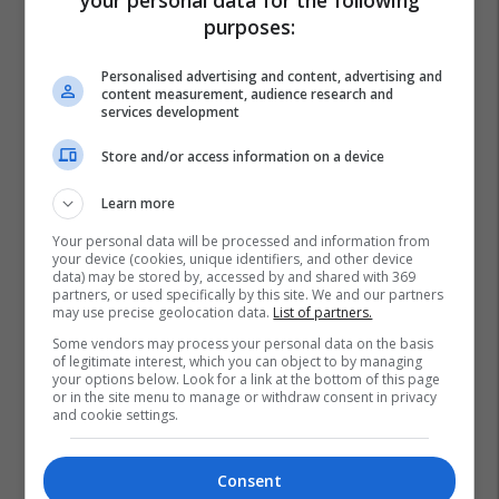
Plan B
purposes:
Po kërkoni mjek apo klinikë në
Personalised advertising and content, advertising and
Kosovë? Njihuni me
content measurement, audience research and
services development
GjejeMjekun.com
GjejeMjekun
Store and/or access information on a device
Learn more
Lokal 517m² me tarracë në shitje
te Rruga C – hapësirë e
Your personal data will be processed and information from
favorshme për zhvillimin e
your device (cookies, unique identifiers, and other device
data) may be stored by, accessed by and shared with 369
biznesit #15796
Pro Real Estate
partners, or used specifically by this site. We and our partners
may use precise geolocation data.
List of partners.
Some vendors may process your personal data on the basis
of legitimate interest, which you can object to by managing
your options below. Look for a link at the bottom of this page
or in the site menu to manage or withdraw consent in privacy
and cookie settings.
Consent