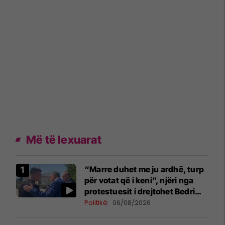
Më të lexuarat
“Marre duhet me ju ardhë, turp
për votat që i keni”, njëri nga
protestuesit i drejtohet Bedri
Hamzës
Politikë
06/08/2026