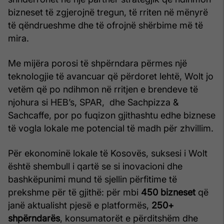
bizneset të zgjerojnë tregun, të rriten në mënyrë
të qëndrueshme dhe të ofrojnë shërbime më të
mira.
Me mijëra porosi të shpërndara përmes një
teknologjie të avancuar që përdoret lehtë, Wolt jo
vetëm që po ndihmon në rritjen e brendeve të
njohura si HEB’s, SPAR, dhe Sachpizza &
Sachcaffe, por po fuqizon gjithashtu edhe biznese
të vogla lokale me potencial të madh për zhvillim.
Për ekonominë lokale të Kosovës, suksesi i Wolt
është shembull i qartë se si inovacioni dhe
bashkëpunimi mund të sjellin përfitime të
prekshme për të gjithë: për mbi
450 bizneset
që
janë aktualisht pjesë e platformës,
250+
shpërndarës
, konsumatorët e përditshëm dhe