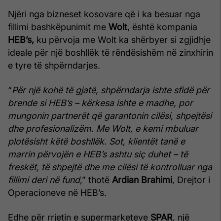
Njëri nga bizneset kosovare që i ka besuar nga
fillimi bashkëpunimit me
Wolt
, është kompania
HEB’s,
ku përvoja me Wolt ka shërbyer si zgjidhje
ideale për një boshllëk të rëndësishëm në zinxhirin
e tyre të shpërndarjes.
“
Për një kohë të gjatë, shpërndarja ishte sfidë për
brende si HEB’s – kërkesa ishte e madhe, por
mungonin partnerët që garantonin cilësi, shpejtësi
dhe profesionalizëm. Me Wolt, e kemi mbuluar
plotësisht këtë boshllëk. Sot, klientët tanë e
marrin përvojën e HEB’s ashtu siç duhet – të
freskët, të shpejtë dhe me cilësi të kontrolluar nga
fillimi deri në fund
,” thotë
Ardian Brahimi
, Drejtor i
Operacioneve në HEB’s.
Edhe për rrjetin e supermarketeve
SPAR
, një