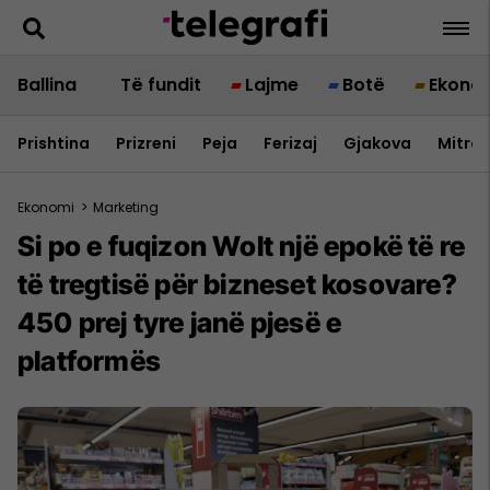
Ballina
Të fundit
Lajme
Botë
Ekono
Prishtina
Prizreni
Peja
Ferizaj
Gjakova
Mitrov
Ekonomi
>
Marketing
Si po e fuqizon Wolt një epokë të re
të tregtisë për bizneset kosovare?
450 prej tyre janë pjesë e
platformës