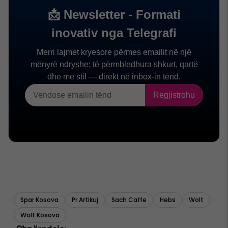
Spar Kosova
Pr Artikuj
Sach Caffe
Hebs
Wolt
Wolt Kosova