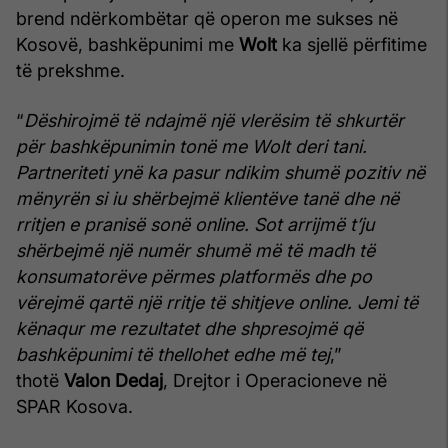
brend ndërkombëtar që operon me sukses në
Kosovë, bashkëpunimi me
Wolt
ka sjellë përfitime
të prekshme.
“
Dëshirojmë të ndajmë një vlerësim të shkurtër
për bashkëpunimin tonë me Wolt deri tani.
Partneriteti ynë ka pasur ndikim shumë pozitiv në
mënyrën si iu shërbejmë klientëve tanë dhe në
rritjen e pranisë sonë online. Sot arrijmë t’ju
shërbejmë një numër shumë më të madh të
konsumatorëve përmes platformës dhe po
vërejmë qartë një rritje të shitjeve online. Jemi të
kënaqur me rezultatet dhe shpresojmë që
bashkëpunimi të thellohet edhe më tej
,”
thotë
Valon Dedaj
, Drejtor i Operacioneve në
SPAR Kosova.