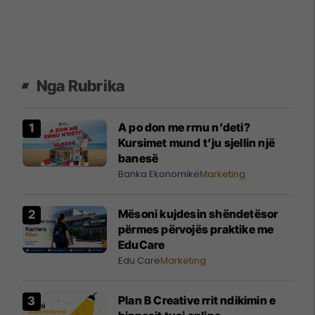
Nga Rubrika
A po don me rrnu n’deti?
Kursimet mund t’ju sjellin një
banesë
Banka Ekonomike
Marketing
Mësoni kujdesin shëndetësor
përmes përvojës praktike me
EduCare
Edu Care
Marketing
Plan B Creative rrit ndikimin e