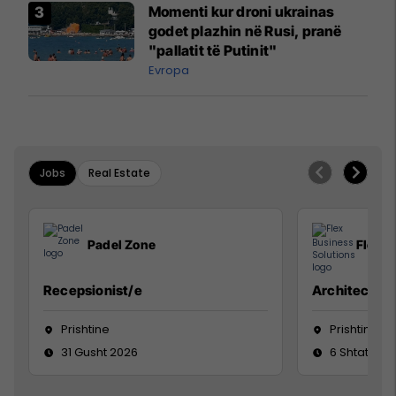
Momenti kur droni ukrainas
godet plazhin në Rusi, pranë
"pallatit të Putinit"
Evropa
Jobs
Real Estate
Padel Zone
Flex B
Recepsionist/e
Architect
Prishtine
Prishtinë
31 Gusht 2026
6 Shtator 2