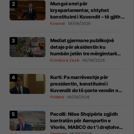
Mungoi emri për
kryeparlamentar, shtyhet
konstituimi i Kuvendit – të gjitha
detajet
Kosovë
06/08/2026
Mediat gjermane publikojnë
detaje për aksidentin ku
humbën jetën tre mërgimtarë
nga Komogllava e Ferizajt
Kronika e Zezë
06/08/2026
Kurti: Pa marrëveshje për
presidentin, konstituimi i
Kuvendit do të çonte vendin në
zgjedhje të reja
Politikë
06/08/2026
Pacolli: Nëse Shqipëria zgjidh
kontratën për Aeroportin e
Vlorës, MABCO do t’i drejtohet
arbitrazhit ndërkombëtar
Shqipëri
05/08/2026