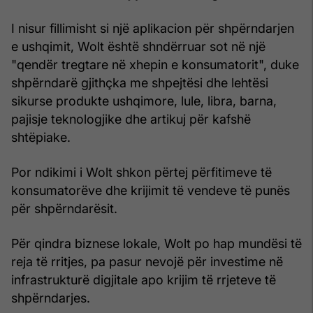
I nisur fillimisht si një aplikacion për shpërndarjen
e ushqimit, Wolt është shndërruar sot në një
"qendër tregtare në xhepin e konsumatorit", duke
shpërndarë gjithçka me shpejtësi dhe lehtësi
sikurse produkte ushqimore, lule, libra, barna,
pajisje teknologjike dhe artikuj për kafshë
shtëpiake.
Por ndikimi i Wolt shkon përtej përfitimeve të
konsumatorëve dhe krijimit të vendeve të punës
për shpërndarësit.
Për qindra biznese lokale, Wolt po hap mundësi të
reja të rritjes, pa pasur nevojë për investime në
infrastrukturë digjitale apo krijim të rrjeteve të
shpërndarjes.