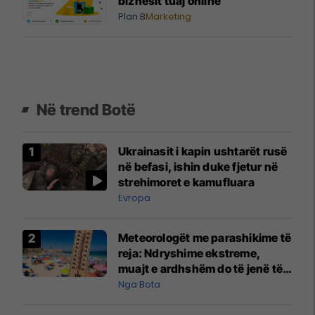
biznesit tuaj online
Plan B
Marketing
Në trend Botë
Ukrainasit i kapin ushtarët rusë
në befasi, ishin duke fjetur në
strehimoret e kamufluara
Evropa
Meteorologët me parashikime të
reja: Ndryshime ekstreme,
muajt e ardhshëm do të jenë të
pazakontë
Nga Bota