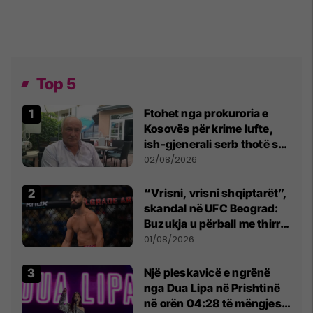
Top 5
Ftohet nga prokuroria e
Kosovës për krime lufte,
ish-gjenerali serb thotë se
dikush e tradhtoi në
02/08/2026
Beograd
“Vrisni, vrisni shqiptarët”,
skandal në UFC Beograd:
Buzukja u përball me thirrje
anti-shqiptare nga
01/08/2026
tribunat
Një pleskavicë e ngrënë
nga Dua Lipa në Prishtinë
në orën 04:28 të mëngjesit