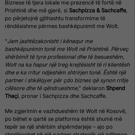
Biznese të tjera lokale me prezencë të fortë në
Prishtinë dhe më gjerë, si
Sachpizza & Sachcaffe
,
po përjetojnë gjithashtu transformime të
rëndësishme përmes bashkëpunimit me Wolt.
“
Jam jashtëzakonisht i kënaqur me
bashkëpunimin tonë me Wolt në Prishtinë. Përveç
shërbimit të tyre profesional dhe të besueshëm,
Wolt na ka hapur një treg krejtësisht të ri klientësh
dhe e ka rritur ndjeshëm shtrirjen tonë. Është një
partner i shkëlqyer për çdo biznes që synon rritje
cilësore dhe të qëndrueshme
,” deklaron
Shpend
Thaçi
, pronar i Sachpizza dhe Sachcaffe.
Me zgjerimin e vazhdueshëm të Wolt në Kosovë,
po bëhet e qartë se platforma është shumë më
tepër se një shërbim shpërndarjeje – ajo po
shndërrohet në një partner strategjik që ndihmon