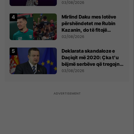
- dhe bota digjitale serbe
03/08/2026
shpall gjendjen e luftës
Mirlind Daku mes lotëve
përshëndetet me Rubin
Kazanin, do të fitojë
miliona te Spartak Moska
02/08/2026
​Deklarata skandaloze e
Daçiqit më 2020: Çka t'u
bëjmë serbëve që tregojnë
ku janë varrosur shqiptarët
03/08/2026
në Serbi