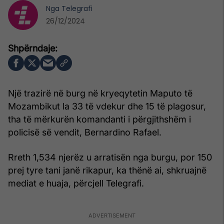
Nga
Telegrafi
26/12/2024
Një trazirë në burg në kryeqytetin Maputo të
Mozambikut la 33 të vdekur dhe 15 të plagosur,
tha të mërkurën komandanti i përgjithshëm i
policisë së vendit, Bernardino Rafael.
Rreth 1,534 njerëz u arratisën nga burgu, por 150
prej tyre tani janë rikapur, ka thënë ai, shkruajnë
mediat e huaja, përcjell Telegrafi.