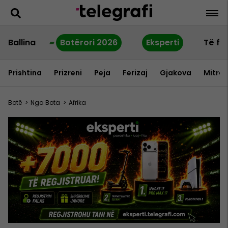
Ballina
Botërori 2026
Eksperti
Të fu
Prishtina
Prizreni
Peja
Ferizaj
Gjakova
Mitrov
Botë
>
Nga Bota
>
Afrika