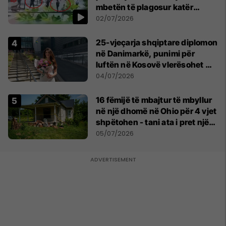
mbetën të plagosur katër
persona
02/07/2026
25-vjeçarja shqiptare diplomon
në Danimarkë, punimi për
luftën në Kosovë vlerësohet me
notën më të lartë
04/07/2026
16 fëmijë të mbajtur të mbyllur
në një dhomë në Ohio për 4 vjet
shpëtohen - tani ata i pret një
sfidë e madhe
05/07/2026