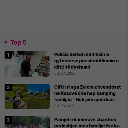
Top 5
Policia kërkon ndihmën e
qytetarëve për identifikimin e
këtij të dyshuari
02/07/2026
Çifti i ri nga Zvicra zhvendoset
në Kosovë dhe hap kamping
familjar: "Nuk jemi penduar
asnjë ditë"
01/07/2026
Pamjet e kamerave zbardhin
përleshjen mes familjarëve ku