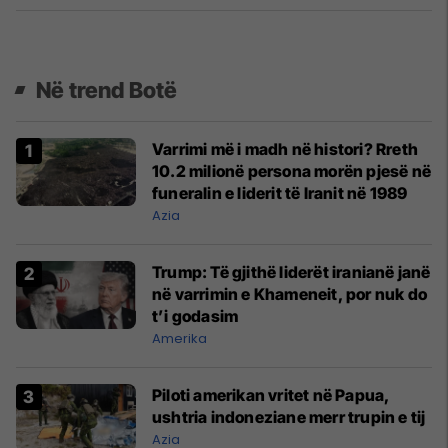
Në trend Botë
Varrimi më i madh në histori? Rreth
10.2 milionë persona morën pjesë në
funeralin e liderit të Iranit në 1989
Azia
Trump: Të gjithë liderët iranianë janë
në varrimin e Khameneit, por nuk do
t’i godasim
Amerika
Piloti amerikan vritet në Papua,
ushtria indoneziane merr trupin e tij
Azia