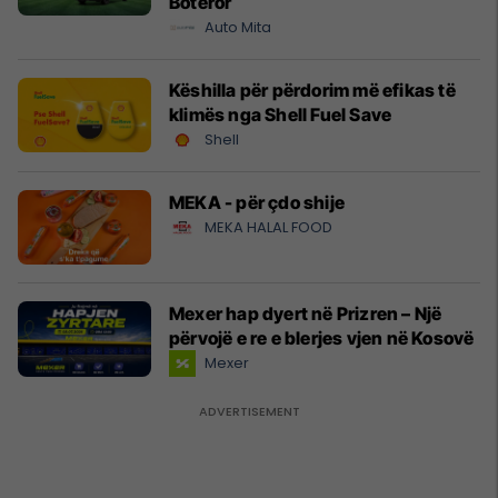
Botëror
Auto Mita
Këshilla për përdorim më efikas të
klimës nga Shell Fuel Save
Shell
MEKA - për çdo shije
MEKA HALAL FOOD
Mexer hap dyert në Prizren – Një
përvojë e re e blerjes vjen në Kosovë
Mexer