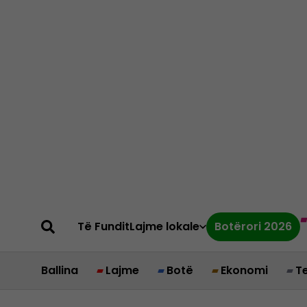
Të Fundit
Lajme lokale
Botërori 2026
Ballina
Lajme
Botë
Ekonomi
T