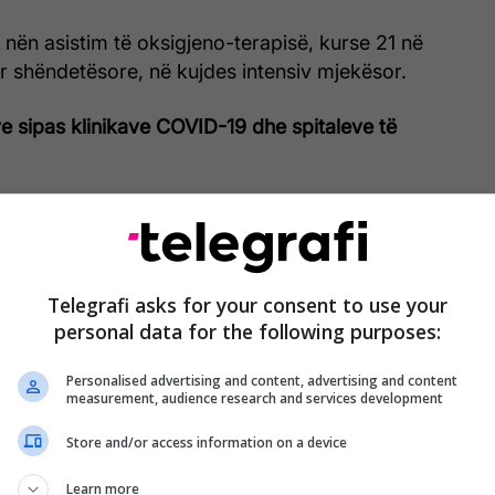
 nën asistim të oksigjeno-terapisë, kurse 21 në
r shëndetësore, në kujdes intensiv mjekësor.
e sipas klinikave COVID-19 dhe spitaleve të
 41 pacientë
II ( Mjekësi Sportive) 17 pacientë
Telegrafi asks for your consent to use your
gjisë, 25 pacientë post-covid-19
personal data for the following purposes:
në Klinikë Infektive, 10 pacientë
Personalised advertising and content, advertising and content
measurement, audience research and services development
, 7 pacientë
Store and/or access information on a device
, 18 pacientë
Learn more