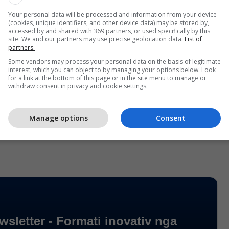
Your personal data will be processed and information from your device
4 pacientë
(cookies, unique identifiers, and other device data) may be stored by,
accessed by and shared with 369 partners, or used specifically by this
site. We and our partners may use precise geolocation data.
List of
11 pacientë
partners.
Some vendors may process your personal data on the basis of legitimate
interest, which you can object to by managing your options below. Look
së, 2 pacientë
for a link at the bottom of this page or in the site menu to manage or
withdraw consent in privacy and cookie settings.
ës, 12 pacientë
Manage options
Consent
, 18 pacientë.
/Telegrafi/