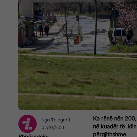
Ka rënë nën 200,
Nga
Telegrafi
në kuadër të kli
02/10/2021
përgjithshme.