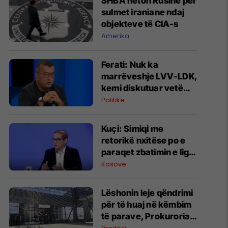
SHBA heton Rusinë për
sulmet iraniane ndaj
objekteve të CIA-s
Amerika
Ferati: Nuk ka
marrëveshje LVV-LDK,
kemi diskutuar vetëm
për parime
Politikë
Kuçi: Simiqi me
retorikë nxitëse po e
paraqet zbatimin e ligjit
në veri si "spastrim
Kosovë
etnik"
Lëshonin leje qëndrimi
për të huaj në këmbim
të parave, Prokuroria