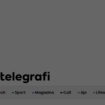
ech
Sport
Magazina
Cult
Ajo
Life