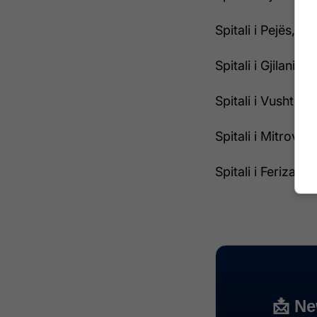
Spitali i Pejës, 3
Spitali i Gjilanit, 
Spitali i Vushtrri
Spitali i Mitrovic
Spitali i Ferizajt