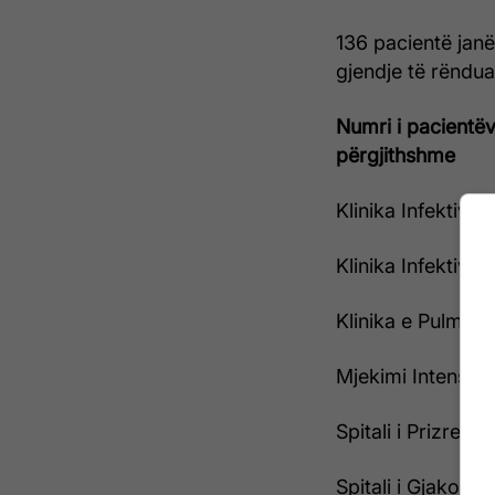
136 pacientë janë
gjendje të rëndua
Numri i pacientëv
përgjithshme
Klinika Infektive,
Klinika Infektive 
Klinika e Pulmolo
Mjekimi Intensiv 
Spitali i Prizrenit
Spitali i Gjakovës