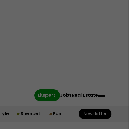
Eksperti
Jobs
Real Estate
style
Shëndeti
Fun
Newsletter