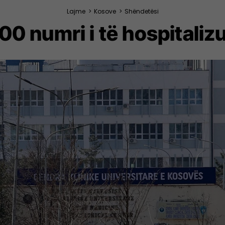
Lajme
>
Kosove
>
Shëndetësi
00 numri i të hospitali