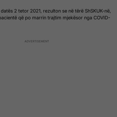
 datës 2 tetor 2021, rezulton se në tërë ShSKUK-në,
 pacientë që po marrin trajtim mjekësor nga COVID-