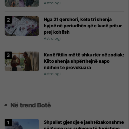
Astrologji
Nga 21 qershori, këto tri shenja
hyjnë në periudhën që e kanë pritur
prej kohësh
Astrologji
Kanë fitilin më të shkurtër në zodiak:
Këto shenja shpërthejnë sapo
ndihen të provokuara
Astrologji
Në trend Botë
Shpallet gjendje e jashtëzakonshme
në Krime pas sulmeve të fuqishme