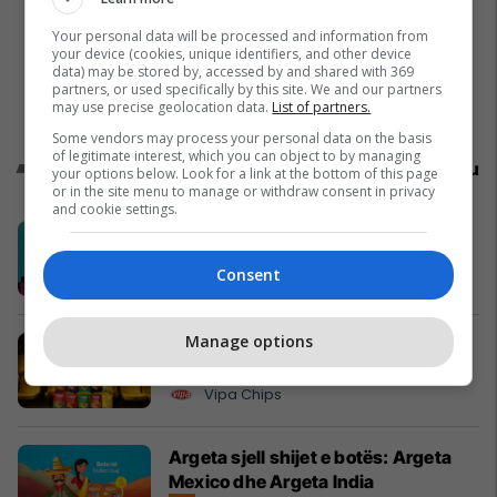
Your personal data will be processed and information from
your device (cookies, unique identifiers, and other device
data) may be stored by, accessed by and shared with 369
partners, or used specifically by this site. We and our partners
may use precise geolocation data.
List of partners.
Some vendors may process your personal data on the basis
of legitimate interest, which you can object to by managing
Promo
Reklamo këtu
your options below. Look for a link at the bottom of this page
or in the site menu to manage or withdraw consent in privacy
and cookie settings.
Swinto – Financimi digjital në pak
minuta
Consent
Swinto
Manage options
Me VIPA, çdo ndeshje shijohet
ndryshe
Vipa Chips
Argeta sjell shijet e botës: Argeta
Mexico dhe Argeta India