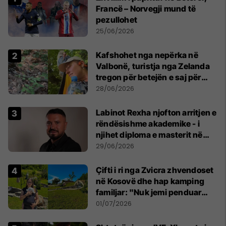
Francë – Norvegji mund të
pezullohet
25/06/2026
Kafshohet nga nepërka në
Valbonë, turistja nga Zelanda
tregon për betejën e saj për
mbijetesë
28/06/2026
Labinot Rexha njofton arritjen e
rëndësishme akademike - i
njihet diploma e masterit në
Psikologji në Zvicër
29/06/2026
Çifti i ri nga Zvicra zhvendoset
në Kosovë dhe hap kamping
familjar: "Nuk jemi penduar
asnjë ditë"
01/07/2026