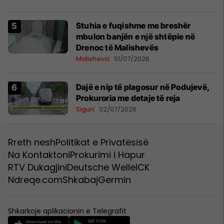
Stuhia e fuqishme me breshër
mbulon banjën e një shtëpie në
Drenoc të Malishevës
Malisheva
01/07/2026
Dajë e nip të plagosur në Podujevë,
Prokuroria me detaje të reja
Siguri
02/07/2026
Rreth nesh
Politikat e Privatësisë
Na Kontaktoni
Prokurimi i Hapur
RTV Dukagjini
Deutsche Welle
ICK
Ndreqe.com
Shkabaj
Germin
Shkarkoje aplikacionin e Telegrafit