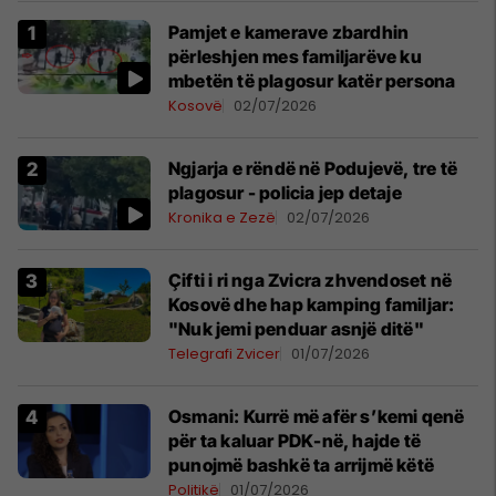
Pamjet e kamerave zbardhin
përleshjen mes familjarëve ku
mbetën të plagosur katër persona
Kosovë
02/07/2026
Ngjarja e rëndë në Podujevë, tre të
plagosur - policia jep detaje
Kronika e Zezë
02/07/2026
Çifti i ri nga Zvicra zhvendoset në
Kosovë dhe hap kamping familjar:
"Nuk jemi penduar asnjë ditë"
Telegrafi Zvicer
01/07/2026
Osmani: Kurrë më afër s’kemi qenë
për ta kaluar PDK-në, hajde të
punojmë bashkë ta arrijmë këtë
Politikë
01/07/2026