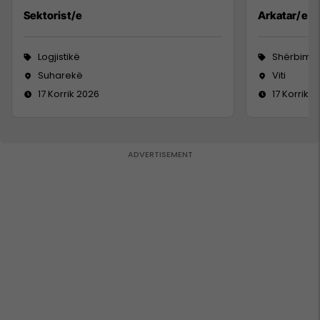
Sektorist/e
Arkatar/e
Logjistikë
Shërbime 
Suharekë
Viti
17 Korrik 2026
17 Korrik 