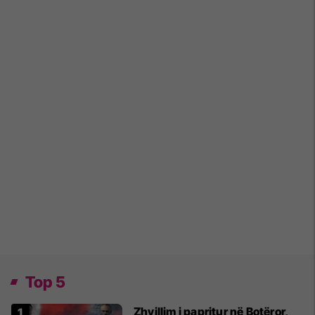
Top 5
Zhvillim i papritur në Botëror,