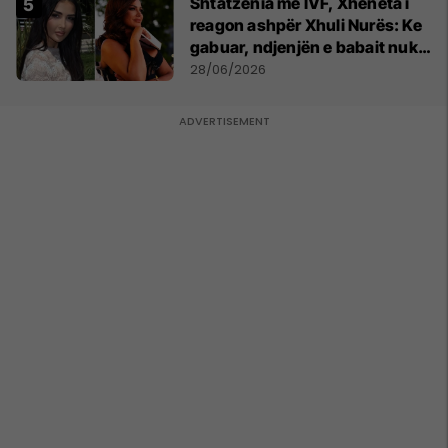
Shtatzënia me IVF, Xheneta i
reagon ashpër Xhuli Nurës: Ke
gabuar, ndjenjën e babait nuk
mund t'ia plotësosh kurrë
28/06/2026