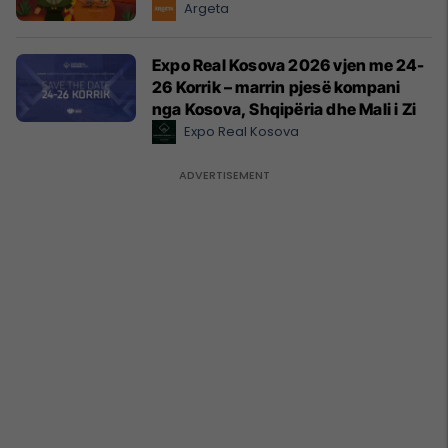
Argeta
Expo Real Kosova 2026 vjen me 24-
26 Korrik – marrin pjesë kompani
nga Kosova, Shqipëria dhe Mali i Zi
Expo Real Kosova