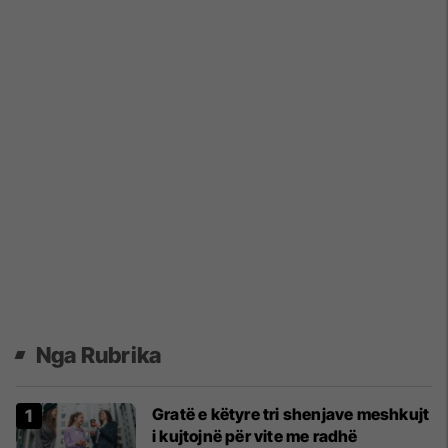
Nga Rubrika
Gratë e këtyre tri shenjave meshkujt
i kujtojnë për vite me radhë