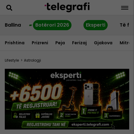
Ballina
Botërori 2026
Eksperti
Të fu
Prishtina
Prizreni
Peja
Ferizaj
Gjakova
Mitrov
Lifestyle
>
Astrologji