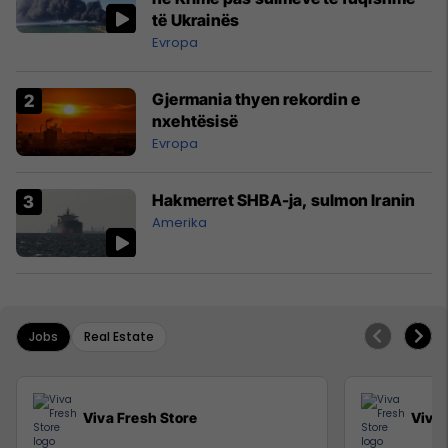
të Ukrainës
Evropa
Gjermania thyen rekordin e
nxehtësisë
Evropa
Hakmerret SHBA-ja, sulmon Iranin
Amerika
Jobs
Real Estate
Viva Fresh Store
Viva 