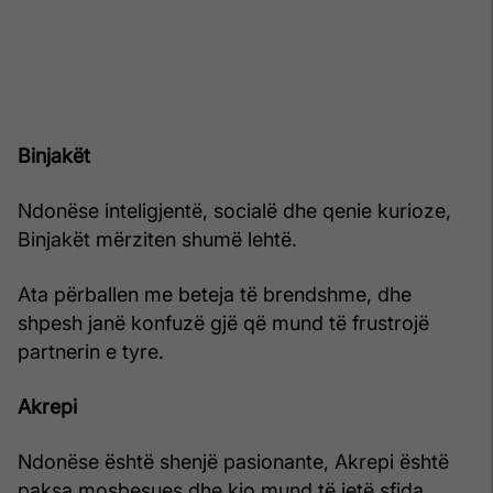
Binjakët
Ndonëse inteligjentë, socialë dhe qenie kurioze,
Binjakët mërziten shumë lehtë.
Ata përballen me beteja të brendshme, dhe
shpesh janë konfuzë gjë që mund të frustrojë
partnerin e tyre.
Akrepi
Ndonëse është shenjë pasionante, Akrepi është
paksa mosbesues dhe kjo mund të jetë sfida